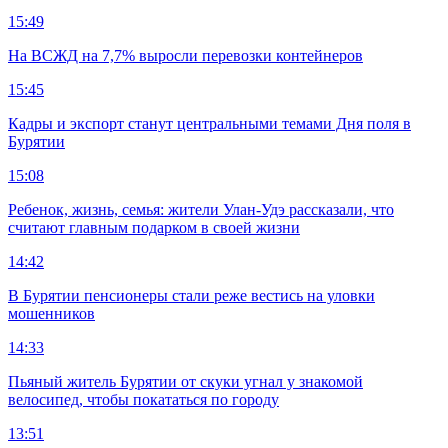
15:49
На ВСЖД на 7,7% выросли перевозки контейнеров
15:45
Кадры и экспорт станут центральными темами Дня поля в
Бурятии
15:08
Ребенок, жизнь, семья: жители Улан-Удэ рассказали, что
считают главным подарком в своей жизни
14:42
В Бурятии пенсионеры стали реже вестись на уловки
мошенников
14:33
Пьяный житель Бурятии от скуки угнал у знакомой
велосипед, чтобы покататься по городу
13:51