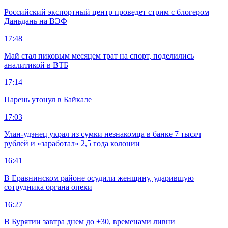
Российский экспортный центр проведет стрим с блогером
Даньдань на ВЭФ
17:48
Май стал пиковым месяцем трат на спорт, поделились
аналитикой в ВТБ
17:14
Парень утонул в Байкале
17:03
Улан-удэнец украл из сумки незнакомца в банке 7 тысяч
рублей и «заработал» 2,5 года колонии
16:41
В Еравнинском районе осудили женщину, ударившую
сотрудника органа опеки
16:27
В Бурятии завтра днем до +30, временами ливни