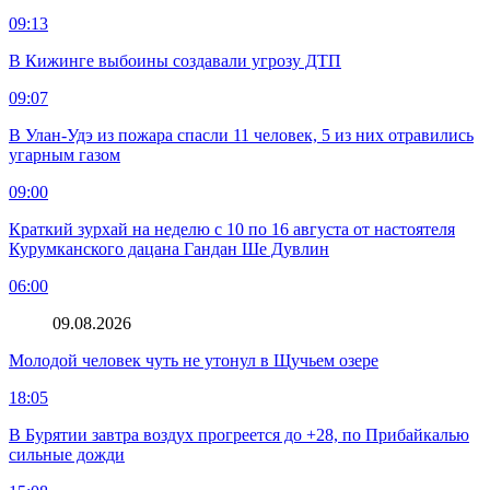
09:13
В Кижинге выбоины создавали угрозу ДТП
09:07
В Улан-Удэ из пожара спасли 11 человек, 5 из них отравились
угарным газом
09:00
Краткий зурхай на неделю с 10 по 16 августа от настоятеля
Курумканского дацана Гандан Ше Дувлин
06:00
09.08.2026
Молодой человек чуть не утонул в Щучьем озере
18:05
В Бурятии завтра воздух прогреется до +28, по Прибайкалью
сильные дожди