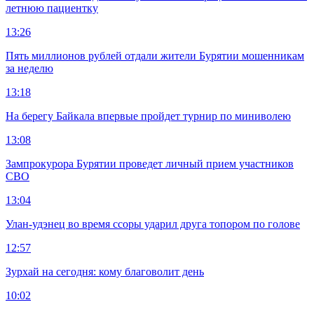
летнюю пациентку
13:26
Пять миллионов рублей отдали жители Бурятии мошенникам
за неделю
13:18
На берегу Байкала впервые пройдет турнир по миниволею
13:08
Зампрокурора Бурятии проведет личный прием участников
СВО
13:04
Улан-удэнец во время ссоры ударил друга топором по голове
12:57
Зурхай на сегодня: кому благоволит день
10:02