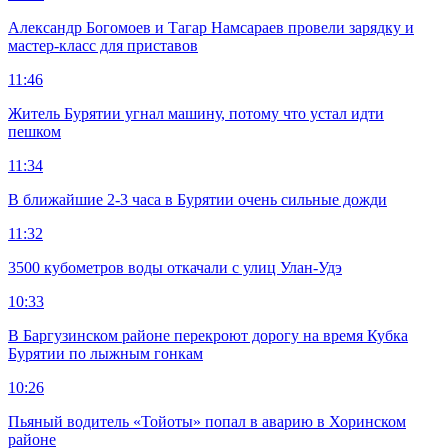
Александр Богомоев и Тагар Намсараев провели зарядку и
мастер-класс для приставов
11:46
Житель Бурятии угнал машину, потому что устал идти
пешком
11:34
В ближайшие 2-3 часа в Бурятии очень сильные дожди
11:32
3500 кубометров воды откачали с улиц Улан-Удэ
10:33
В Баргузинском районе перекроют дорогу на время Кубка
Бурятии по лыжным гонкам
10:26
Пьяный водитель «Тойоты» попал в аварию в Хоринском
районе