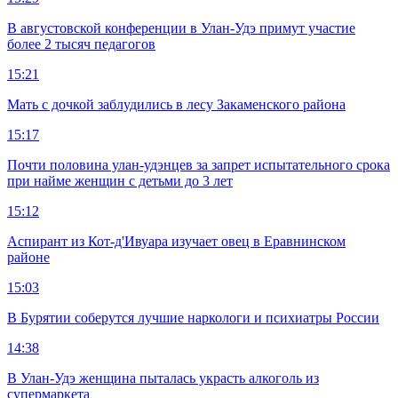
В августовской конференции в Улан-Удэ примут участие
более 2 тысяч педагогов
15:21
Мать с дочкой заблудились в лесу Закаменского района
15:17
Почти половина улан-удэнцев за запрет испытательного срока
при найме женщин с детьми до 3 лет
15:12
Аспирант из Кот-д'Ивуара изучает овец в Еравнинском
районе
15:03
В Бурятии соберутся лучшие наркологи и психиатры России
14:38
В Улан-Удэ женщина пыталась украсть алкоголь из
супермаркета