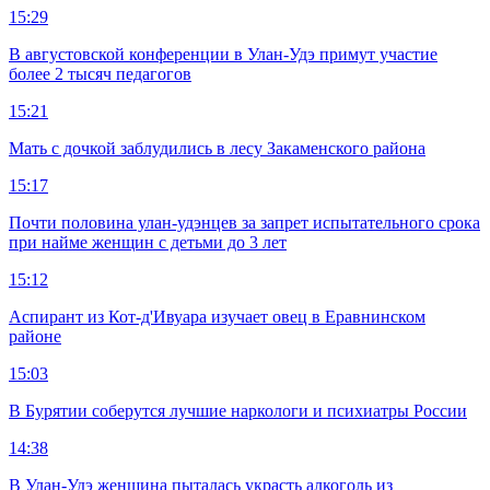
15:29
В августовской конференции в Улан-Удэ примут участие
более 2 тысяч педагогов
15:21
Мать с дочкой заблудились в лесу Закаменского района
15:17
Почти половина улан-удэнцев за запрет испытательного срока
при найме женщин с детьми до 3 лет
15:12
Аспирант из Кот-д'Ивуара изучает овец в Еравнинском
районе
15:03
В Бурятии соберутся лучшие наркологи и психиатры России
14:38
В Улан-Удэ женщина пыталась украсть алкоголь из