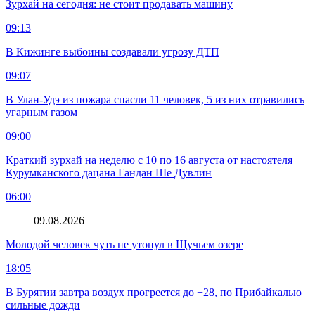
Зурхай на сегодня: не стоит продавать машину
09:13
В Кижинге выбоины создавали угрозу ДТП
09:07
В Улан-Удэ из пожара спасли 11 человек, 5 из них отравились
угарным газом
09:00
Краткий зурхай на неделю с 10 по 16 августа от настоятеля
Курумканского дацана Гандан Ше Дувлин
06:00
09.08.2026
Молодой человек чуть не утонул в Щучьем озере
18:05
В Бурятии завтра воздух прогреется до +28, по Прибайкалью
сильные дожди