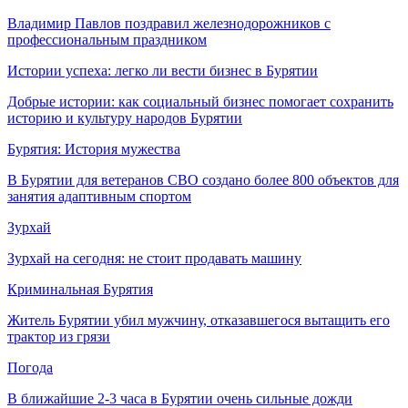
Владимир Павлов поздравил железнодорожников с
профессиональным праздником
Истории успеха: легко ли вести бизнес в Бурятии
Добрые истории: как социальный бизнес помогает сохранить
историю и культуру народов Бурятии
Бурятия: История мужества
В Бурятии для ветеранов СВО создано более 800 объектов для
занятия адаптивным спортом
Зурхай
Зурхай на сегодня: не стоит продавать машину
Криминальная Бурятия
Житель Бурятии убил мужчину, отказавшегося вытащить его
трактор из грязи
Погода
В ближайшие 2-3 часа в Бурятии очень сильные дожди