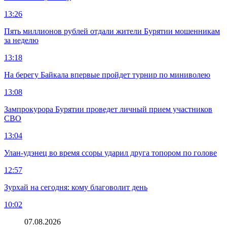
13:26
Пять миллионов рублей отдали жители Бурятии мошенникам
за неделю
13:18
На берегу Байкала впервые пройдет турнир по миниволею
13:08
Зампрокурора Бурятии проведет личный прием участников
СВО
13:04
Улан-удэнец во время ссоры ударил друга топором по голове
12:57
Зурхай на сегодня: кому благоволит день
10:02
07.08.2026