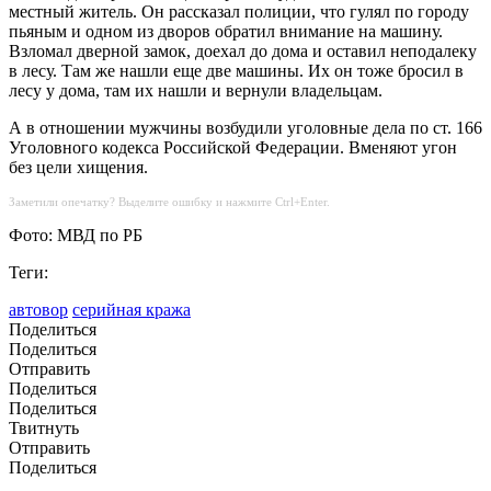
местный житель. Он рассказал полиции, что гулял по городу
пьяным и одном из дворов обратил внимание на машину.
Взломал дверной замок, доехал до дома и оставил неподалеку
в лесу. Там же нашли еще две машины. Их он тоже бросил в
лесу у дома, там их нашли и вернули владельцам.
А в отношении мужчины возбудили уголовные дела по ст. 166
Уголовного кодекса Российской Федерации. Вменяют угон
без цели хищения.
Заметили опечатку? Выделите ошибку и нажмите Ctrl+Enter.
Фото: МВД по РБ
Теги:
автовор
серийная кража
Поделиться
Поделиться
Отправить
Поделиться
Поделиться
Твитнуть
Отправить
Поделиться