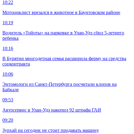
10:22
Мотоциклист врезался в животное в Баунтовском районе
10:19
Водитель «Тойоты» на парковке в Улан-Удэ сбил 5-летнего
ребенка
10:16
В Бурятии многодетная семья расширила ферму на средства
соцконтракта
10:06
Энтомологи из Санкт-Петербурга посчитали клопов на
Байкале
09:53
Автосервис в Улан-Удэ накопил 92 штрафа ГАИ
09:20
Зурхай на сегодня: не стоит продавать машину