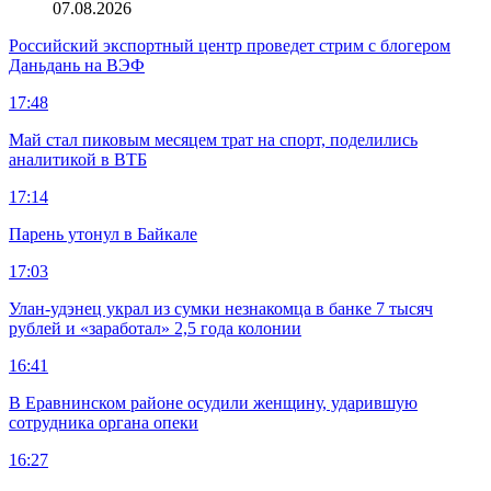
07.08.2026
Российский экспортный центр проведет стрим с блогером
Даньдань на ВЭФ
17:48
Май стал пиковым месяцем трат на спорт, поделились
аналитикой в ВТБ
17:14
Парень утонул в Байкале
17:03
Улан-удэнец украл из сумки незнакомца в банке 7 тысяч
рублей и «заработал» 2,5 года колонии
16:41
В Еравнинском районе осудили женщину, ударившую
сотрудника органа опеки
16:27