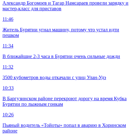
Александр Богомоев и Тагар Намсараев провели зарядку и
мастер-класс для приставов
11:46
Житель Бурятии угнал машину, потому что устал идти
пешком
11:34
В ближайшие 2-3 часа в Бурятии очень сильные дожди
11:32
3500 кубометров воды откачали с улиц Улан-Удэ
10:33
В Баргузинском районе перекроют дорогу на время Кубка
Бурятии по лыжным гонкам
10:26
Пьяный водитель «Тойоты» попал в аварию в Хоринском
районе