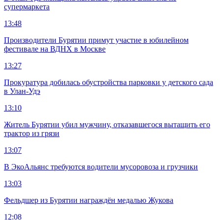
супермаркета
13:48
Производители Бурятии примут участие в юбилейном
фестивале на ВДНХ в Москве
13:27
Прокуратура добилась обустройства парковки у детского сада
в Улан-Удэ
13:10
Житель Бурятии убил мужчину, отказавшегося вытащить его
трактор из грязи
13:07
В ЭкоАльянс требуются водители мусоровоза и грузчики
13:03
Фельдшер из Бурятии награждён медалью Жукова
12:08