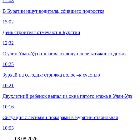
15:08
В Бурятии ищут водителя, сбившего подростка
15:02
День строителя отмечают в Бурятии
12:32
С улиц Улан-Удэ откачивают воду после затяжного дождя
10:25
Зурхай на сегодня: стрижка волос –к счастью
10:21
Двухлетний ребенок выпал из окна пятого этажа в Улан-Удэ
10:16
Ситуация с лесными пожарами в Бурятии стабильная
10:03
08.08.2026