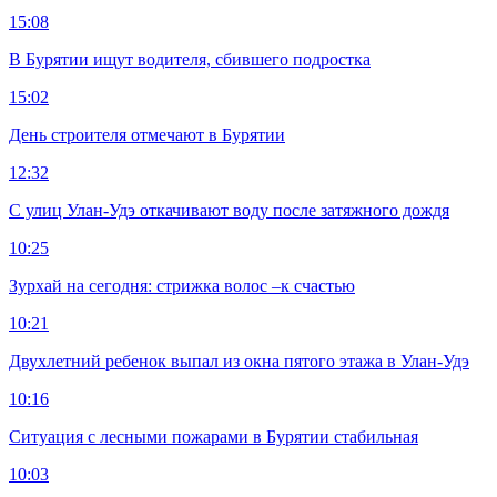
15:08
В Бурятии ищут водителя, сбившего подростка
15:02
День строителя отмечают в Бурятии
12:32
С улиц Улан-Удэ откачивают воду после затяжного дождя
10:25
Зурхай на сегодня: стрижка волос –к счастью
10:21
Двухлетний ребенок выпал из окна пятого этажа в Улан-Удэ
10:16
Ситуация с лесными пожарами в Бурятии стабильная
10:03