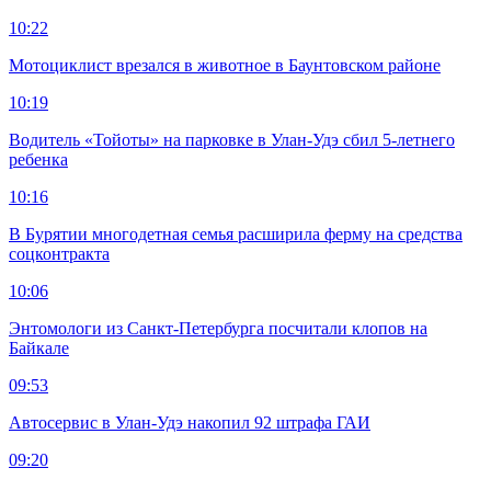
10:22
Мотоциклист врезался в животное в Баунтовском районе
10:19
Водитель «Тойоты» на парковке в Улан-Удэ сбил 5-летнего
ребенка
10:16
В Бурятии многодетная семья расширила ферму на средства
соцконтракта
10:06
Энтомологи из Санкт-Петербурга посчитали клопов на
Байкале
09:53
Автосервис в Улан-Удэ накопил 92 штрафа ГАИ
09:20