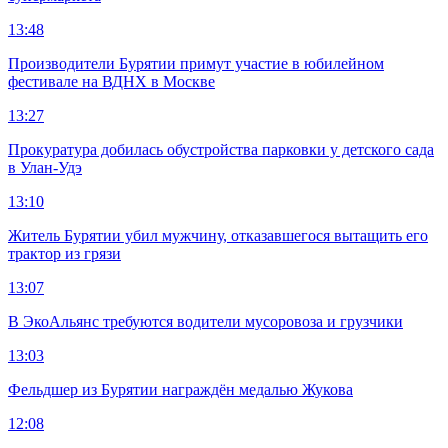
13:48
Производители Бурятии примут участие в юбилейном
фестивале на ВДНХ в Москве
13:27
Прокуратура добилась обустройства парковки у детского сада
в Улан-Удэ
13:10
Житель Бурятии убил мужчину, отказавшегося вытащить его
трактор из грязи
13:07
В ЭкоАльянс требуются водители мусоровоза и грузчики
13:03
Фельдшер из Бурятии награждён медалью Жукова
12:08