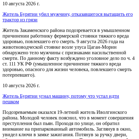
10 августа 2026 г.
Житель Бурятии убил мужчину, отказавшегося вытащить его
трактор из грязи
Житель Закаменского района подозревается в умышленном
причинении работнику фермерской стоянки тяжкого вреда
здоровью, повлекшего его смерть. 9 августа 2026 года на
животноводческой стоянке возле улуса Цаган-Морин
обнаружено тело мужчины с признаками насильственной
смерти. По данному факту возбуждено уголовное дело по ч. 4
ст. 111 УК РФ (умышленное причинение тяжкого вреда
здоровью, опасного для жизни человека, повлекшего смерть
потерпевшего).
10 августа 2026 г.
Житель Бурятии угнал машину, потому что устал идти
пешком
Подозреваемым оказался 19-летний житель Иволгинского
района. Молодой человек пояснил, что в момент совершения
преступления был пьян. Проходя по улице, он обратил
внимание на припаркованный автомобиль. Заглянув в окно,
увидел ключи в замке зажигания. Потянув за ручку двери,