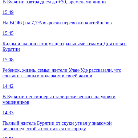
В Бурятии завтра днем до +30, временами ливни
15:49
На ВСЖД на 7,7% выросли перевозки контейнеров
15:45
Кадры и экспорт станут центральными темами Дня поля в
Бурятии
15:08
Ребенок, жизнь, семья: жители Улан-Удэ рассказали, что
считают главным подарком в своей жизни
14:42
В Бурятии пенсионеры стали реже вестись на уловки
мошенников
14:33
Пьяный житель Бурятии от скуки угнал у знакомой
велосипед, чтобы покататься по городу