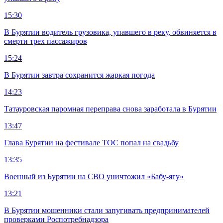
15:30
В Бурятии водитель грузовика, упавшего в реку, обвиняется в
смерти трех пассажиров
15:24
В Бурятии завтра сохранится жаркая погода
14:23
Татауровская паромная переправа снова заработала в Бурятии
13:47
Глава Бурятии на фестивале ТОС попал на свадьбу
13:35
Военный из Бурятии на СВО уничтожил «Бабу-ягу»
13:21
В Бурятии мошенники стали запугивать предпринимателей
проверками Роспотребнадзора