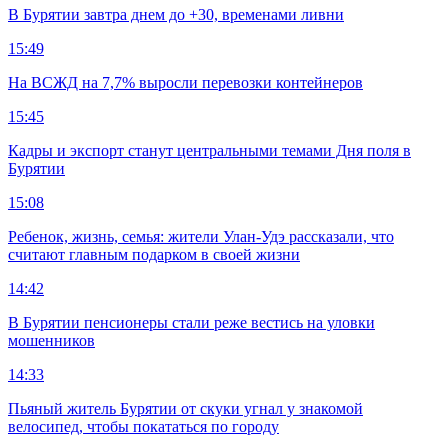
В Бурятии завтра днем до +30, временами ливни
15:49
На ВСЖД на 7,7% выросли перевозки контейнеров
15:45
Кадры и экспорт станут центральными темами Дня поля в
Бурятии
15:08
Ребенок, жизнь, семья: жители Улан-Удэ рассказали, что
считают главным подарком в своей жизни
14:42
В Бурятии пенсионеры стали реже вестись на уловки
мошенников
14:33
Пьяный житель Бурятии от скуки угнал у знакомой
велосипед, чтобы покататься по городу