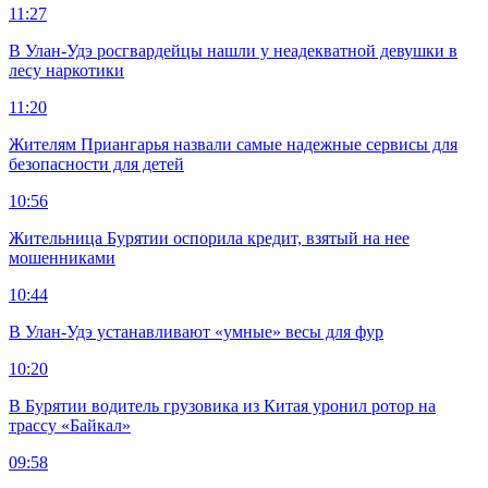
11:27
В Улан-Удэ росгвардейцы нашли у неадекватной девушки в
лесу наркотики
11:20
Жителям Приангарья назвали самые надежные сервисы для
безопасности для детей
10:56
Жительница Бурятии оспорила кредит, взятый на нее
мошенниками
10:44
В Улан-Удэ устанавливают «умные» весы для фур
10:20
В Бурятии водитель грузовика из Китая уронил ротор на
трассу «Байкал»
09:58