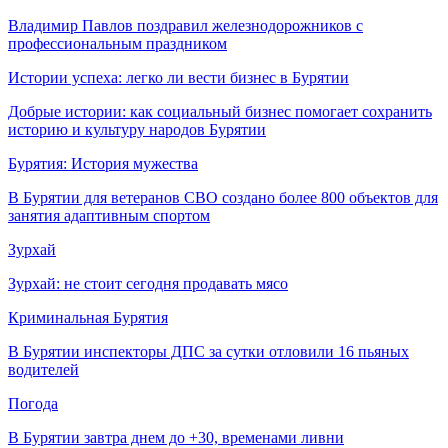
Владимир Павлов поздравил железнодорожников с
профессиональным праздником
Истории успеха: легко ли вести бизнес в Бурятии
Добрые истории: как социальный бизнес помогает сохранить
историю и культуру народов Бурятии
Бурятия: История мужества
В Бурятии для ветеранов СВО создано более 800 объектов для
занятия адаптивным спортом
Зурхай
Зурхай: не стоит сегодня продавать мясо
Криминальная Бурятия
В Бурятии инспекторы ДПС за сутки отловили 16 пьяных
водителей
Погода
В Бурятии завтра днем до +30, временами ливни