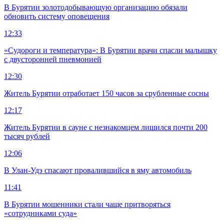
В Бурятии золотодобывающую организацию обязали
обновить систему оповещения
12:33
«Судороги и температура»: В Бурятии врачи спасли малышку
с двусторонней пневмонией
12:30
Житель Бурятии отработает 150 часов за срубленные сосны
12:17
Житель Бурятии в сауне с незнакомцем лишился почти 200
тысяч рублей
12:06
В Улан-Удэ спасают провалившийся в яму автомобиль
11:41
В Бурятии мошенники стали чаще притворяться
«сотрудниками суда»