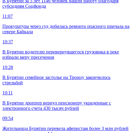
В Бурятии за 5 лет 1146 человек нашли работу благодаря
субсидиям Соцфонда
11:07
Прокуратура через суд добилась ремонта опасного причала на
севере Байкала
10:37
В Бурятии водителю перевернувшегося грузовика в реке
избрали меру пресечения
10:28
В Бурятии семейное застолье на Троицу закончилось
стрельбой
10:11
В Бурятии дроппер вернул пенсионеру украденные с
электронного счета 430 тысяч рублей
09:54
Жительница Бурятии перевела аферистам более 3 млн рублей