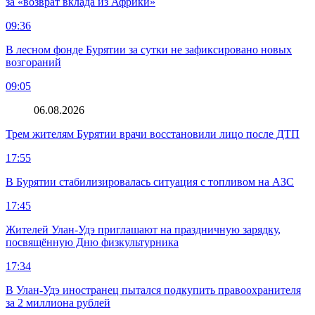
за «возврат вклада из Африки»
09:36
В лесном фонде Бурятии за сутки не зафиксировано новых
возгораний
09:05
06.08.2026
Трем жителям Бурятии врачи восстановили лицо после ДТП
17:55
В Бурятии стабилизировалась ситуация с топливом на АЗС
17:45
Жителей Улан-Удэ приглашают на праздничную зарядку,
посвящённую Дню физкультурника
17:34
В Улан-Удэ иностранец пытался подкупить правоохранителя
за 2 миллиона рублей