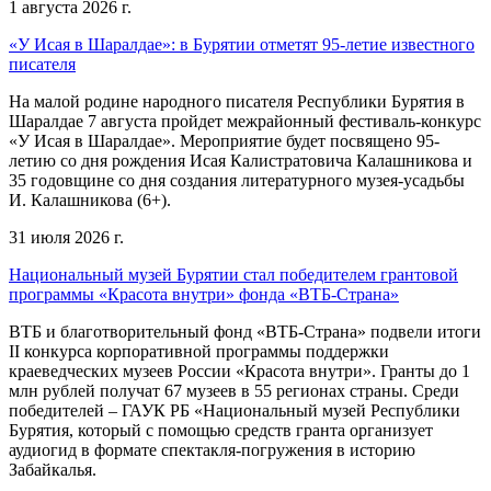
1 августа 2026 г.
«У Исая в Шаралдае»: в Бурятии отметят 95-летие известного
писателя
На малой родине народного писателя Республики Бурятия в
Шаралдае 7 августа пройдет межрайонный фестиваль-конкурс
«У Исая в Шаралдае». Мероприятие будет посвящено 95-
летию со дня рождения Исая Калистратовича Калашникова и
35 годовщине со дня создания литературного музея-усадьбы
И. Калашникова (6+).
31 июля 2026 г.
Национальный музей Бурятии стал победителем грантовой
программы «Красота внутри» фонда «ВТБ-Страна»
ВТБ и благотворительный фонд «ВТБ-Страна» подвели итоги
II конкурса корпоративной программы поддержки
краеведческих музеев России «Красота внутри». Гранты до 1
млн рублей получат 67 музеев в 55 регионах страны. Среди
победителей – ГАУК РБ «Национальный музей Республики
Бурятия, который с помощью средств гранта организует
аудиогид в формате спектакля-погружения в историю
Забайкалья.