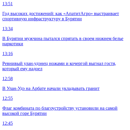
13:51
Год высоких достижений: как «АпатитАгро» выстраивает
спортивную инфраструктуру в Бурятии
13:34
В Бурятии мужчина пытался спрятать в своем нижнем белье
наркотики
13:16
Ревнивый улан-удэнец ножами и кочергой выгнал гостя,
который ему надоел
12:58
В Улан-Удэ на Арбате начали укладывать гранит
12:55
Флаг комбината по благоустройству установили на самой
высокой горе Бурятии
12:45