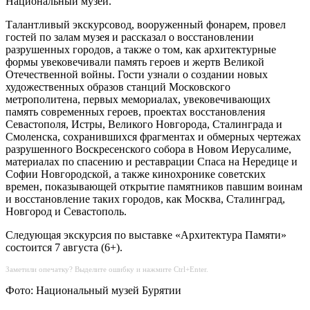
Национальный музей.
Талантливый экскурсовод, вооруженный фонарем, провел
гостей по залам музея и рассказал о восстановлении
разрушенных городов, а также о том, как архитектурные
формы увековечивали память героев и жертв Великой
Отечественной войны. Гости узнали о создании новых
художественных образов станций Московского
метрополитена, первых мемориалах, увековечивающих
память современных героев, проектах восстановления
Севастополя, Истры, Великого Новгорода, Сталинграда и
Смоленска, сохранившихся фрагментах и обмерных чертежах
разрушенного Воскресенского собора в Новом Иерусалиме,
материалах по спасению и реставрации Спаса на Нередице и
Софии Новгородской, а также кинохронике советских
времен, показывающей открытие памятников павшим воинам
и восстановление таких городов, как Москва, Сталинград,
Новгород и Севастополь.
Следующая экскурсия по выставке «Архитектура Памяти»
состоится 7 августа (6+).
Заметили опечатку? Выделите ошибку и нажмите Ctrl+Enter.
Фото: Национальный музей Бурятии