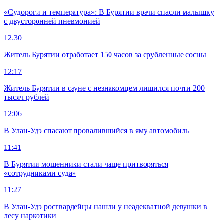
«Судороги и температура»: В Бурятии врачи спасли малышку
с двусторонней пневмонией
12:30
Житель Бурятии отработает 150 часов за срубленные сосны
12:17
Житель Бурятии в сауне с незнакомцем лишился почти 200
тысяч рублей
12:06
В Улан-Удэ спасают провалившийся в яму автомобиль
11:41
В Бурятии мошенники стали чаще притворяться
«сотрудниками суда»
11:27
В Улан-Удэ росгвардейцы нашли у неадекватной девушки в
лесу наркотики