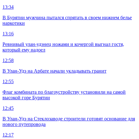
13:34
В Бурятии мужчина пытался спрятать в своем нижнем белье
наркотики
13:16
Ревнивый улан-удэнец ножами и кочергой выгнал гостя,
который ему надоел
12:58
В Улан-Удэ на Арбате начали укладывать гранит
12:55
Флаг комбината по благоустройству установили на самой
высокой горе Бурятии
12:45
В Улан-Удэ на Стеклозаводе строители готовят основание для
нового путепровода
12:17