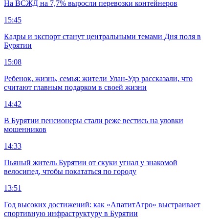
На ВСЖД на 7,7% выросли перевозки контейнеров
15:45
Кадры и экспорт станут центральными темами Дня поля в
Бурятии
15:08
Ребенок, жизнь, семья: жители Улан-Удэ рассказали, что
считают главным подарком в своей жизни
14:42
В Бурятии пенсионеры стали реже вестись на уловки
мошенников
14:33
Пьяный житель Бурятии от скуки угнал у знакомой
велосипед, чтобы покататься по городу
13:51
Год высоких достижений: как «АпатитАгро» выстраивает
спортивную инфраструктуру в Бурятии