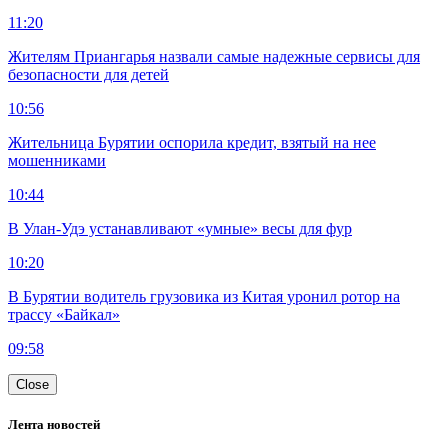
11:20
Жителям Приангарья назвали самые надежные сервисы для
безопасности для детей
10:56
Жительница Бурятии оспорила кредит, взятый на нее
мошенниками
10:44
В Улан-Удэ устанавливают «умные» весы для фур
10:20
В Бурятии водитель грузовика из Китая уронил ротор на
трассу «Байкал»
09:58
Close
Лента новостей