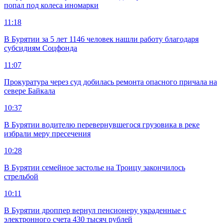
попал под колеса иномарки
11:18
В Бурятии за 5 лет 1146 человек нашли работу благодаря
субсидиям Соцфонда
11:07
Прокуратура через суд добилась ремонта опасного причала на
севере Байкала
10:37
В Бурятии водителю перевернувшегося грузовика в реке
избрали меру пресечения
10:28
В Бурятии семейное застолье на Троицу закончилось
стрельбой
10:11
В Бурятии дроппер вернул пенсионеру украденные с
электронного счета 430 тысяч рублей