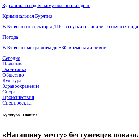
Зурхай на сегодня: кому благоволит день
Криминальная Бурятия
В Бурятии инспекторы ДПС за сутки отловили 16 пьяных води
Погода
В Бурятии завтра днем до +30, временами ливни
Сегодня
Политика
Экономика
Общество
Культура
Здравоохранение
Спорт
Происшествия
Спецпроекты
Культура
|
Главное
«Наташину мечту» бестужевцев показал