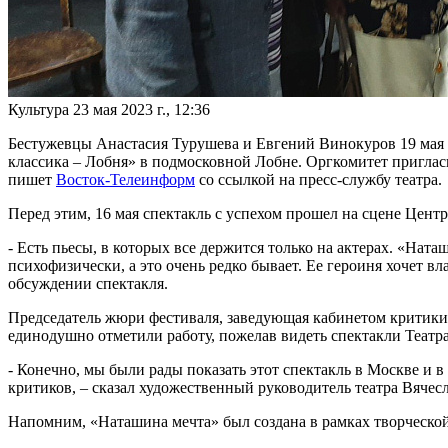
Культура
23 мая 2023 г., 12:36
Бестужевцы Анастасия Турушева и Евгений Винокуров 19 мая
классика – Лобня» в подмосковной Лобне. Оргкомитет пригласи
пишет
Восток-Телеинформ
со ссылкой на пресс-службу театра.
Перед этим, 16 мая спектакль с успехом прошел на сцене Цент
- Есть пьесы, в которых все держится только на актерах. «Нат
психофизически, а это очень редко бывает. Ее героиня хочет вл
обсуждении спектакля.
Председатель жюри фестиваля, заведующая кабинетом критики
единодушно отметили работу, пожелав видеть спектакли Театра
- Конечно, мы были рады показать этот спектакль в Москве и в
критиков, – сказал художественный руководитель театра Вячес
Напомним, «Наташина мечта» был создана в рамках творческо