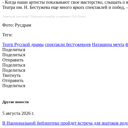
- Когда наши артисты показывают свое мастерство, слышать о 
Театра им. Н. Бестужева еще много ярких спектаклей и побед,
Заметили опечатку? Выделите ошибку и нажмите Ctrl+Enter.
Фото: Русдрам
Теги:
Театр Русской драмы
спектакли бестужевцев
Наташина мечта
ф
Поделиться
Поделиться
Отправить
Поделиться
Поделиться
Твитнуть
Отправить
Поделиться
Другие новости
5 августа 2026 г.
В Национальной библиотеке пройдет встреча для знатоков род