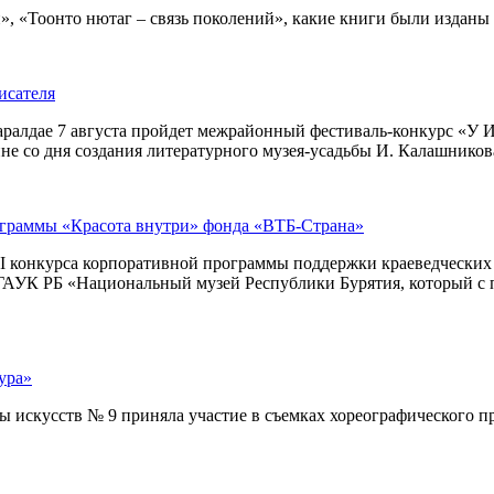
 «Тоонто нютаг – связь поколений», какие книги были изданы за
исателя
ралдае 7 августа пройдет межрайонный фестиваль-конкурс «У И
е со дня создания литературного музея-усадьбы И. Калашникова
ограммы «Красота внутри» фонда «ВТБ-Страна»
I конкурса корпоративной программы поддержки краеведческих м
– ГАУК РБ «Национальный музей Республики Бурятия, который с 
ура»
искусств № 9 приняла участие в съемках хореографического про