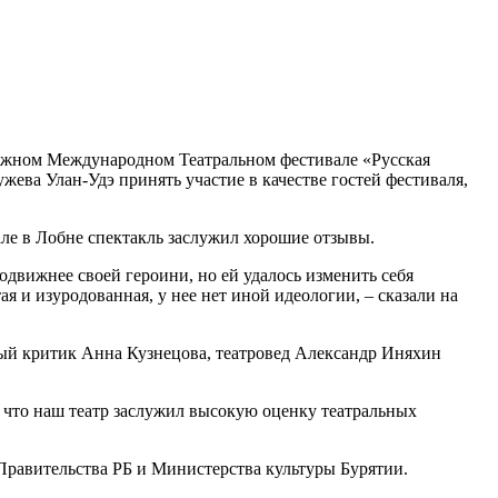
ежном Международном Театральном фестивале «Русская
ева Улан-Удэ принять участие в качестве гостей фестиваля,
але в Лобне спектакль заслужил хорошие отзывы.
подвижнее своей героини, но ей удалось изменить себя
ая и изуродованная, у нее нет иной идеологии, – сказали на
ый критик Анна Кузнецова, театровед Александр Иняхин
о, что наш театр заслужил высокую оценку театральных
Правительства РБ и Министерства культуры Бурятии.