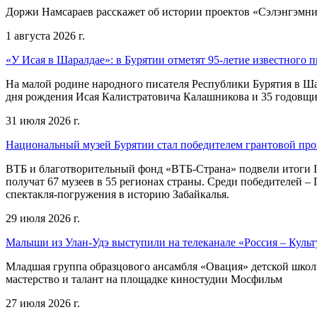
Доржи Намсараев расскажет об истории проектов «Сэлэнгэмни»,
1 августа 2026 г.
«У Исая в Шаралдае»: в Бурятии отметят 95-летие известного п
На малой родине народного писателя Республики Бурятия в Ша
дня рождения Исая Калистратовича Калашникова и 35 годовщин
31 июля 2026 г.
Национальный музей Бурятии стал победителем грантовой пр
ВТБ и благотворительный фонд «ВТБ-Страна» подвели итоги I
получат 67 музеев в 55 регионах страны. Среди победителей 
спектакля-погружения в историю Забайкалья.
29 июля 2026 г.
Малыши из Улан-Удэ выступили на телеканале «Россия – Культ
Младшая группа образцового ансамбля «Овация» детской школы 
мастерство и талант на площадке киностудии Мосфильм
27 июля 2026 г.