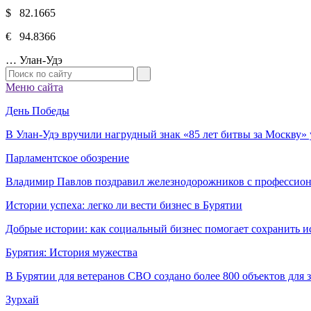
$ 82.1665
€ 94.8366
…
Улан-Удэ
Меню сайта
День Победы
В Улан-Удэ вручили нагрудный знак «85 лет битвы за Москву
Парламентское обозрение
Владимир Павлов поздравил железнодорожников с профессио
Истории успеха: легко ли вести бизнес в Бурятии
Добрые истории: как социальный бизнес помогает сохранить и
Бурятия: История мужества
В Бурятии для ветеранов СВО создано более 800 объектов для
Зурхай