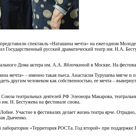
 представили спектакль «Наташина мечта» на ежегодном Молод
л Государственный русский драматический театр им. Н.А. Бестуж
рального Дома актера им. А.А. Яблочкиной в Москве. На фестив
ашина мечта» – именно такая пьеса. Анастасия Турушева мягче и 
адеть другим человеком как собственностью, ее мечта – вывернут
 Союза театральных деятелей РФ Элеонора Макарова, театральн
 им. Н. Бестужева на фестивале снова.
 Лобне. Участие в фестивалях делает жизнь театра ярче. Отрадн
лав Дьяченко.
й лаборатории «Территория РОСТа. Год второй» при поддержке 