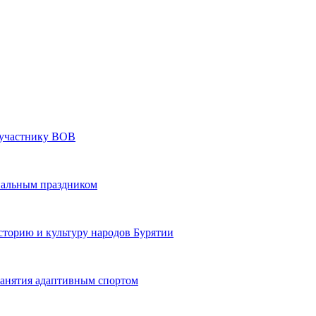
» участнику ВОВ
нальным праздником
сторию и культуру народов Бурятии
 занятия адаптивным спортом