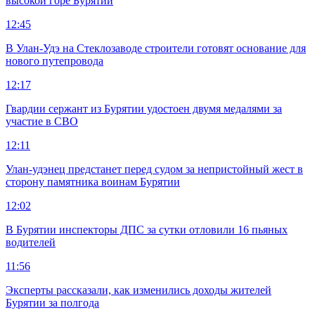
высокой горе Бурятии
12:45
В Улан-Удэ на Стеклозаводе строители готовят основание для
нового путепровода
12:17
Гвардии сержант из Бурятии удостоен двумя медалями за
участие в СВО
12:11
Улан-удэнец предстанет перед судом за непристойный жест в
сторону памятника воинам Бурятии
12:02
В Бурятии инспекторы ДПС за сутки отловили 16 пьяных
водителей
11:56
Эксперты рассказали, как изменились доходы жителей
Бурятии за полгода