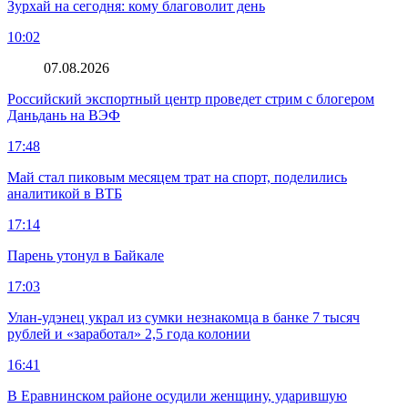
Зурхай на сегодня: кому благоволит день
10:02
07.08.2026
Российский экспортный центр проведет стрим с блогером
Даньдань на ВЭФ
17:48
Май стал пиковым месяцем трат на спорт, поделились
аналитикой в ВТБ
17:14
Парень утонул в Байкале
17:03
Улан-удэнец украл из сумки незнакомца в банке 7 тысяч
рублей и «заработал» 2,5 года колонии
16:41
В Еравнинском районе осудили женщину, ударившую