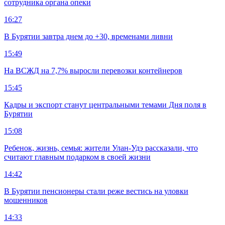
сотрудника органа опеки
16:27
В Бурятии завтра днем до +30, временами ливни
15:49
На ВСЖД на 7,7% выросли перевозки контейнеров
15:45
Кадры и экспорт станут центральными темами Дня поля в
Бурятии
15:08
Ребенок, жизнь, семья: жители Улан-Удэ рассказали, что
считают главным подарком в своей жизни
14:42
В Бурятии пенсионеры стали реже вестись на уловки
мошенников
14:33