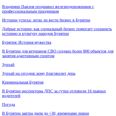
Владимир Павлов поздравил железнодорожников с
профессиональным праздником
Истории успеха: легко ли вести бизнес в Бурятии
Добрые истории: как социальный бизнес помогает сохранить
историю и культуру народов Бурятии
Бурятия: История мужества
В Бурятии для ветеранов СВО создано более 800 объектов для
занятия адаптивным спортом
Зурхай
Зурхай на сегодня: кому благоволит день
Криминальная Бурятия
В Бурятии инспекторы ДПС за сутки отловили 16 пьяных
водителей
Погода
В Бурятии завтра днем до +30, временами ливни