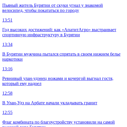
Пьяный житель Бурятии от скуки угнал у знакомой
велосипед, чтобы покататься по городу
13:51
Год высоких достижений: как «АпатитАгро» выстраивает
спортивную инфраструктуру в Бурятии
13:34
В Бурятии мужчина пытался спрятать в своем нижнем белье
наркотики
13:16
Ревнивый улан-удэнец ножами и кочергой выгнал гостя,
который ему надоел
12:58
В Улан-Удэ на Арбате начали укладывать гранит
12:55
Флаг комбината по благоустройству установили на самой