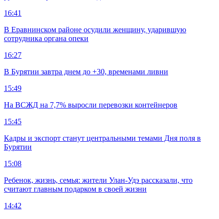
16:41
В Еравнинском районе осудили женщину, ударившую
сотрудника органа опеки
16:27
В Бурятии завтра днем до +30, временами ливни
15:49
На ВСЖД на 7,7% выросли перевозки контейнеров
15:45
Кадры и экспорт станут центральными темами Дня поля в
Бурятии
15:08
Ребенок, жизнь, семья: жители Улан-Удэ рассказали, что
считают главным подарком в своей жизни
14:42