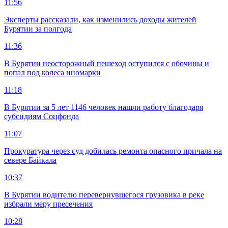
11:56
Эксперты рассказали, как изменились доходы жителей
Бурятии за полгода
11:36
В Бурятии неосторожный пешеход оступился с обочины и
попал под колеса иномарки
11:18
В Бурятии за 5 лет 1146 человек нашли работу благодаря
субсидиям Соцфонда
11:07
Прокуратура через суд добилась ремонта опасного причала на
севере Байкала
10:37
В Бурятии водителю перевернувшегося грузовика в реке
избрали меру пресечения
10:28