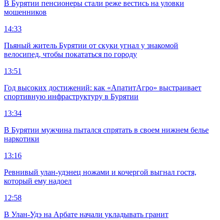
В Бурятии пенсионеры стали реже вестись на уловки
мошенников
14:33
Пьяный житель Бурятии от скуки угнал у знакомой
велосипед, чтобы покататься по городу
13:51
Год высоких достижений: как «АпатитАгро» выстраивает
спортивную инфраструктуру в Бурятии
13:34
В Бурятии мужчина пытался спрятать в своем нижнем белье
наркотики
13:16
Ревнивый улан-удэнец ножами и кочергой выгнал гостя,
который ему надоел
12:58
В Улан-Удэ на Арбате начали укладывать гранит