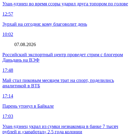
Улан-удэнец во время ссоры ударил друга топором по голове
12:57
Зурхай на сегодня: кому благоволит день
10:02
07.08.2026
Российский экспортный центр проведет стрим с блогером
Даньдань на ВЭФ
17:48
Май стал пиковым месяцем трат на спорт, поделились
аналитикой в ВТБ
17:14
Парень утонул в Байкале
17:03
Улан-удэнец украл из сумки незнакомца в банке 7 тысяч
рублей и «заработал» 2,5 года колонии