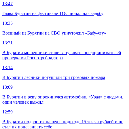
13:47
Глава Бурятии на фестивале ТОС попал на свадьбу
13:35
Военный из Бурятии на СВО уничтожил «Бабу-ягу»
13:21
В Бурятии мошенники стали запугивать предпринимателей
проверками Роспотребнадзора
13:14
В Бурятии лесники потушили три грозовых пожара
13:09
В Бурятии в реку опрокинулся автомобиль «Урал» с людьми,
один человек выжил
12:59
В Бурятии подросток нашел в подъезде 15 тысяч рублей и не
стал их присваивать себе