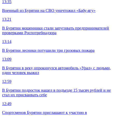
13:35
Военный из Бурятии на СВО уничтожил «Бабу-ягу»
13:21
В Бурятии мошенники стали запугивать предпринимателей
проверками Роспотребнадзора
13:14
В Бурятии лесники потушили три грозовых пожара
13:09
В Бурятии в реку опрокинулся автомобиль «Урал» с людьми,
один человек выжил
12:59
В Бурятии подросток нашел в подъезде 15 тысяч рублей и не
стал их присваивать себе
12:49
Спортсменов Бурятии приглашают к участию в