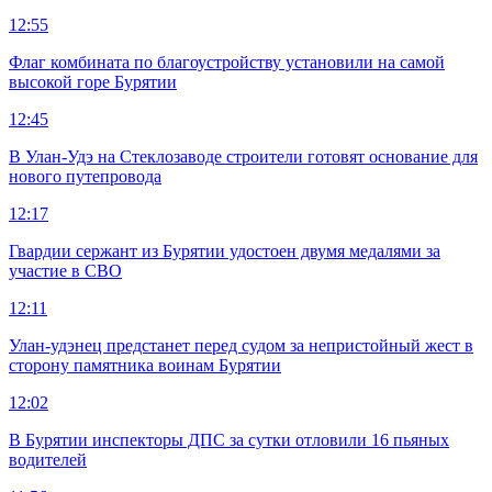
12:55
Флаг комбината по благоустройству установили на самой
высокой горе Бурятии
12:45
В Улан-Удэ на Стеклозаводе строители готовят основание для
нового путепровода
12:17
Гвардии сержант из Бурятии удостоен двумя медалями за
участие в СВО
12:11
Улан-удэнец предстанет перед судом за непристойный жест в
сторону памятника воинам Бурятии
12:02
В Бурятии инспекторы ДПС за сутки отловили 16 пьяных
водителей