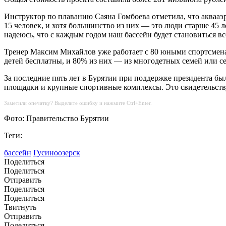
Инструктор по плаванию Саяна Гомбоева отметила, что аквааэ
15 человек, и хотя большинство из них — это люди старше 45 
надеюсь, что с каждым годом наш бассейн будет становиться в
Тренер Максим Михайлов уже работает с 80 юными спортсмена
детей бесплатны, и 80% из них — из многодетных семей или се
За последние пять лет в Бурятии при поддержке президента б
площадки и крупные спортивные комплексы. Это свидетельствуе
Заметили опечатку? Выделите ошибку и нажмите Ctrl+Enter.
Фото: Правительство Бурятии
Теги:
бассейн
Гусиноозерск
Поделиться
Поделиться
Отправить
Поделиться
Поделиться
Твитнуть
Отправить
Поделиться