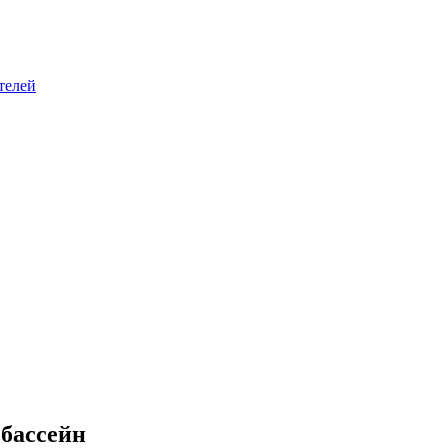
телей
 бассейн