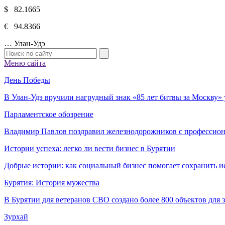
$ 82.1665
€ 94.8366
…
Улан-Удэ
Меню сайта
День Победы
В Улан-Удэ вручили нагрудный знак «85 лет битвы за Москву
Парламентское обозрение
Владимир Павлов поздравил железнодорожников с профессио
Истории успеха: легко ли вести бизнес в Бурятии
Добрые истории: как социальный бизнес помогает сохранить и
Бурятия: История мужества
В Бурятии для ветеранов СВО создано более 800 объектов для
Зурхай