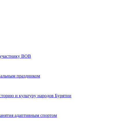
» участнику ВОВ
нальным праздником
сторию и культуру народов Бурятии
 занятия адаптивным спортом