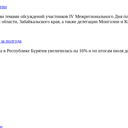
ятии
и темами обсуждений участников IV Межрегионального Дня поля
 области, Забайкальского края, а также делегации Монголии и Ки
 за полгода
та в Республике Бурятия увеличилась на 16% и по итогам июля д
ии