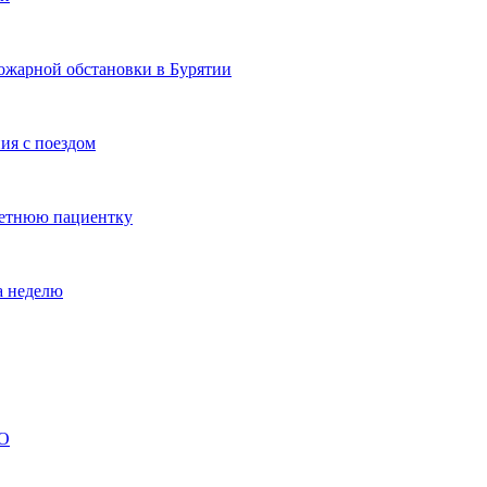
ожарной обстановки в Бурятии
ия с поездом
летнюю пациентку
а неделю
ВО