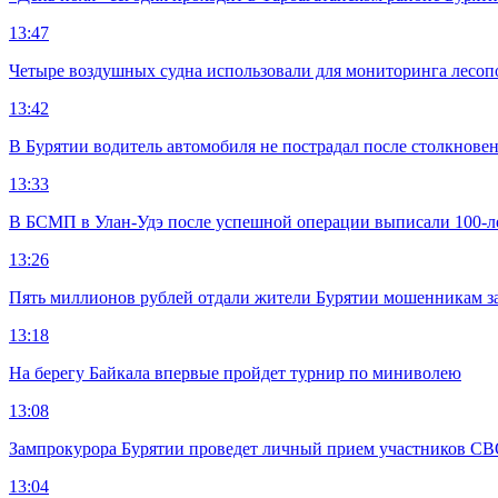
13:47
Четыре воздушных судна использовали для мониторинга лесоп
13:42
В Бурятии водитель автомобиля не пострадал после столкновен
13:33
В БСМП в Улан-Удэ после успешной операции выписали 100-
13:26
Пять миллионов рублей отдали жители Бурятии мошенникам з
13:18
На берегу Байкала впервые пройдет турнир по миниволею
13:08
Зампрокурора Бурятии проведет личный прием участников С
13:04