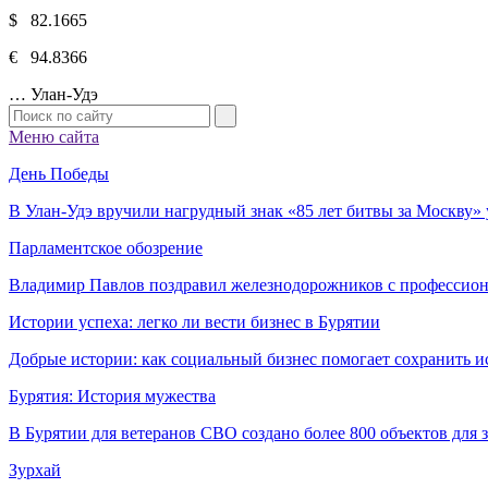
$ 82.1665
€ 94.8366
…
Улан-Удэ
Меню сайта
День Победы
В Улан-Удэ вручили нагрудный знак «85 лет битвы за Москву
Парламентское обозрение
Владимир Павлов поздравил железнодорожников с профессио
Истории успеха: легко ли вести бизнес в Бурятии
Добрые истории: как социальный бизнес помогает сохранить и
Бурятия: История мужества
В Бурятии для ветеранов СВО создано более 800 объектов для
Зурхай