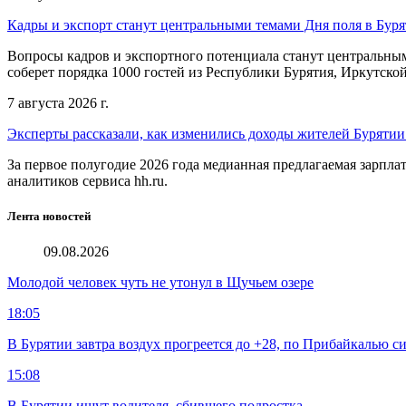
Кадры и экспорт станут центральными темами Дня поля в Бур
Вопросы кадров и экспортного потенциала станут центральным
соберет порядка 1000 гостей из Республики Бурятия, Иркутской
7 августа 2026 г.
Эксперты рассказали, как изменились доходы жителей Бурятии
За первое полугодие 2026 года медианная предлагаемая зарпла
аналитиков сервиса hh.ru.
Лента новостей
09.08.2026
Молодой человек чуть не утонул в Щучьем озере
18:05
В Бурятии завтра воздух прогреется до +28, по Прибайкалью 
15:08
В Бурятии ищут водителя, сбившего подростка