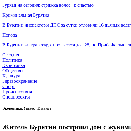
Зурхай на сегодня: стрижка волос –к счастью
Криминальная Бурятия
В Бурятии инспекторы ДПС за сутки отловили 16 пьяных води
Погода
В Бурятии завтра воздух прогреется до +28, по Прибайкалью 
Сегодня
Политика
Экономика
Общество
Культура
Здравоохранение
Спорт
Происшествия
Спецпроекты
Экономика, бизнес
|
Главное
Житель Бурятии построил дом с жуками,