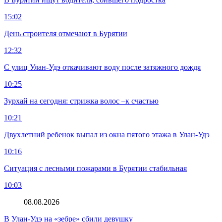
15:02
День строителя отмечают в Бурятии
12:32
С улиц Улан-Удэ откачивают воду после затяжного дождя
10:25
Зурхай на сегодня: стрижка волос –к счастью
10:21
Двухлетний ребенок выпал из окна пятого этажа в Улан-Удэ
10:16
Ситуация с лесными пожарами в Бурятии стабильная
10:03
08.08.2026
В Улан-Удэ на «зебре» сбили девушку