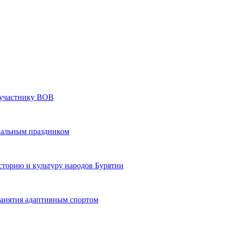
» участнику ВОВ
нальным праздником
сторию и культуру народов Бурятии
 занятия адаптивным спортом