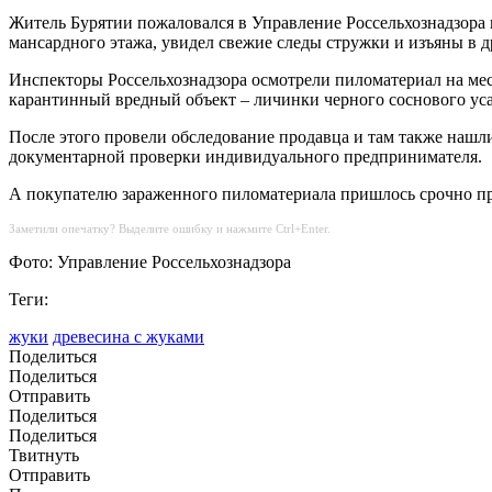
Житель Бурятии пожаловался в Управление Россельхознадзора 
мансардного этажа, увидел свежие следы стружки и изъяны в д
Инспекторы Россельхознадзора осмотрели пиломатериал на м
карантинный вредный объект – личинки черного соснового усача 
После этого провели обследование продавца и там также нашл
документарной проверки индивидуального предпринимателя.
А покупателю зараженного пиломатериала пришлось срочно про
Заметили опечатку? Выделите ошибку и нажмите Ctrl+Enter.
Фото: Управление Россельхознадзора
Теги:
жуки
древесина с жуками
Поделиться
Поделиться
Отправить
Поделиться
Поделиться
Твитнуть
Отправить