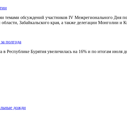
ятии
и темами обсуждений участников IV Межрегионального Дня поля
 области, Забайкальского края, а также делегации Монголии и Ки
 за полгода
та в Республике Бурятия увеличилась на 16% и по итогам июля д
сильные дожди