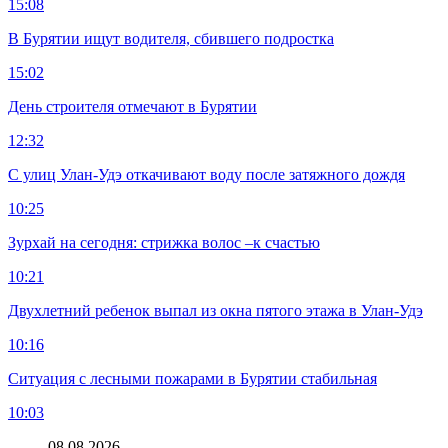
15:08
В Бурятии ищут водителя, сбившего подростка
15:02
День строителя отмечают в Бурятии
12:32
С улиц Улан-Удэ откачивают воду после затяжного дождя
10:25
Зурхай на сегодня: стрижка волос –к счастью
10:21
Двухлетний ребенок выпал из окна пятого этажа в Улан-Удэ
10:16
Ситуация с лесными пожарами в Бурятии стабильная
10:03
08.08.2026