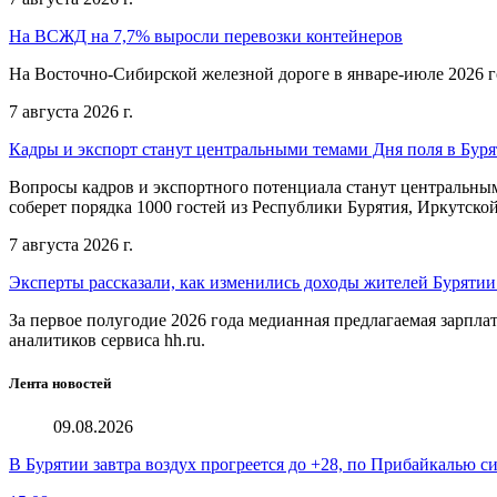
На ВСЖД на 7,7% выросли перевозки контейнеров
На Восточно-Сибирской железной дороге в январе-июле 2026 го
7 августа 2026 г.
Кадры и экспорт станут центральными темами Дня поля в Бур
Вопросы кадров и экспортного потенциала станут центральным
соберет порядка 1000 гостей из Республики Бурятия, Иркутской
7 августа 2026 г.
Эксперты рассказали, как изменились доходы жителей Бурятии
За первое полугодие 2026 года медианная предлагаемая зарпла
аналитиков сервиса hh.ru.
Лента новостей
09.08.2026
В Бурятии завтра воздух прогреется до +28, по Прибайкалью 