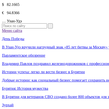
$ 82.1665
€ 94.8366
…
Улан-Удэ
Меню сайта
День Победы
В Улан-Удэ вручили нагрудный знак «85 лет битвы за Москву
Парламентское обозрение
Владимир Павлов поздравил железнодорожников с профессио
Истории успеха: легко ли вести бизнес в Бурятии
Добрые истории: как социальный бизнес помогает сохранить и
Бурятия: История мужества
В Бурятии для ветеранов СВО создано более 800 объектов для
Зурхай