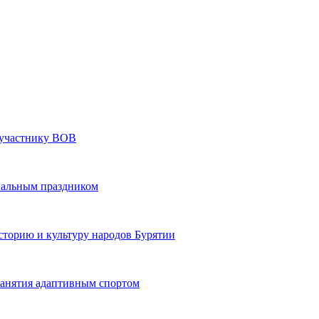
» участнику ВОВ
нальным праздником
сторию и культуру народов Бурятии
 занятия адаптивным спортом