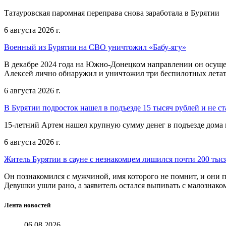
Татауровская паромная переправа снова заработала в Бурятии
6 августа 2026 г.
Военный из Бурятии на СВО уничтожил «Бабу-ягу»
В декабре 2024 года на Южно-Донецком направлении он осуще
Алексей лично обнаружил и уничтожил три беспилотных летат
6 августа 2026 г.
В Бурятии подросток нашел в подъезде 15 тысяч рублей и не ст
15-летний Артем нашел крупную сумму денег в подъезде дома 
6 августа 2026 г.
Житель Бурятии в сауне с незнакомцем лишился почти 200 тыс
Он познакомился с мужчиной, имя которого не помнит, и они п
Девушки ушли рано, а заявитель остался выпивать с малознак
Лента новостей
06.08.2026