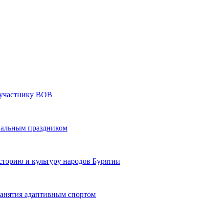
» участнику ВОВ
нальным праздником
сторию и культуру народов Бурятии
 занятия адаптивным спортом