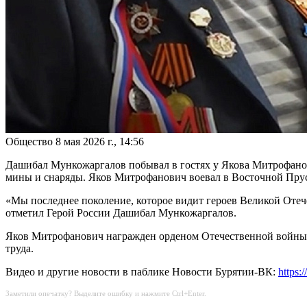
Общество
8 мая 2026 г., 14:56
Дашибал Мункожаргалов побывал в гостях у Якова Митрофанови
мины и снаряды. Яков Митрофанович воевал в Восточной Прусси
«Мы последнее поколение, которое видит героев Великой Отече
отметил Герой России Дашибал Мункожаргалов.
Яков Митрофанович награжден орденом Отечественной войны I
труда.
Видео и другие новости в паблике Новости Бурятии-ВК:
https:
Заметили опечатку? Выделите ошибку и нажмите Ctrl+Enter.