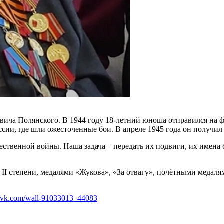
ча Полянского. В 1944 году 18-летний юноша отправился на фро
и, где шли ожесточенные бои. В апреле 1945 года он получил т
ственной войны. Наша задача – передать их подвиги, их имена 
I степени, медалями «Жукова», «За отвагу», почётными медалям
//vk.com/wall-91033013_44083