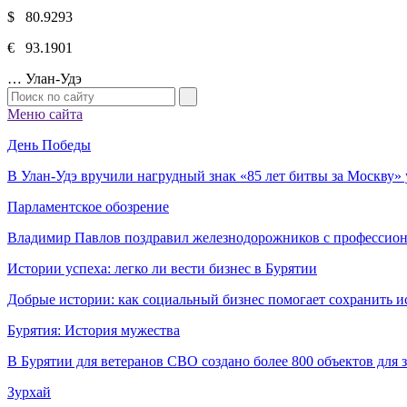
$ 80.9293
€ 93.1901
…
Улан-Удэ
Меню сайта
День Победы
В Улан-Удэ вручили нагрудный знак «85 лет битвы за Москву
Парламентское обозрение
Владимир Павлов поздравил железнодорожников с профессио
Истории успеха: легко ли вести бизнес в Бурятии
Добрые истории: как социальный бизнес помогает сохранить и
Бурятия: История мужества
В Бурятии для ветеранов СВО создано более 800 объектов для
Зурхай