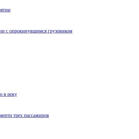
рятии
дии с опрокинувшимся грузовиком
о в реку
смерти трех пассажиров