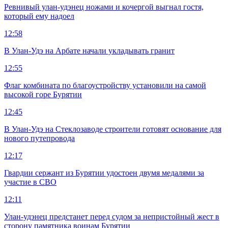
Ревнивый улан-удэнец ножами и кочергой выгнал гостя,
который ему надоел
12:58
В Улан-Удэ на Арбате начали укладывать гранит
12:55
Флаг комбината по благоустройству установили на самой
высокой горе Бурятии
12:45
В Улан-Удэ на Стеклозаводе строители готовят основание для
нового путепровода
12:17
Гвардии сержант из Бурятии удостоен двумя медалями за
участие в СВО
12:11
Улан-удэнец предстанет перед судом за непристойный жест в
сторону памятника воинам Бурятии