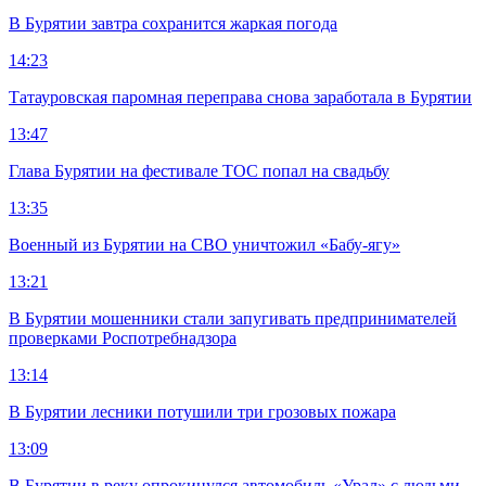
В Бурятии завтра сохранится жаркая погода
14:23
Татауровская паромная переправа снова заработала в Бурятии
13:47
Глава Бурятии на фестивале ТОС попал на свадьбу
13:35
Военный из Бурятии на СВО уничтожил «Бабу-ягу»
13:21
В Бурятии мошенники стали запугивать предпринимателей
проверками Роспотребнадзора
13:14
В Бурятии лесники потушили три грозовых пожара
13:09
В Бурятии в реку опрокинулся автомобиль «Урал» с людьми,