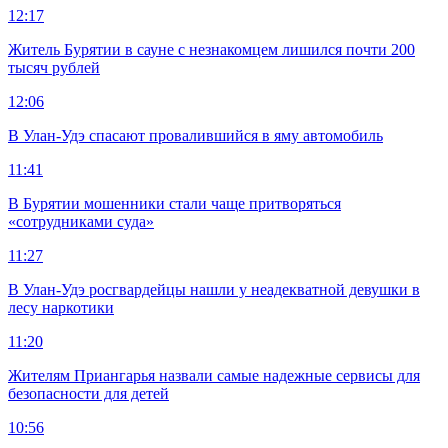
12:17
Житель Бурятии в сауне с незнакомцем лишился почти 200
тысяч рублей
12:06
В Улан-Удэ спасают провалившийся в яму автомобиль
11:41
В Бурятии мошенники стали чаще притворяться
«сотрудниками суда»
11:27
В Улан-Удэ росгвардейцы нашли у неадекватной девушки в
лесу наркотики
11:20
Жителям Приангарья назвали самые надежные сервисы для
безопасности для детей
10:56