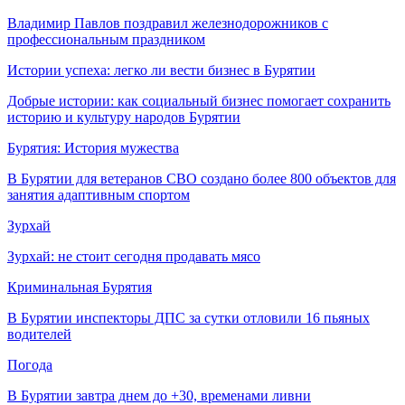
Владимир Павлов поздравил железнодорожников с
профессиональным праздником
Истории успеха: легко ли вести бизнес в Бурятии
Добрые истории: как социальный бизнес помогает сохранить
историю и культуру народов Бурятии
Бурятия: История мужества
В Бурятии для ветеранов СВО создано более 800 объектов для
занятия адаптивным спортом
Зурхай
Зурхай: не стоит сегодня продавать мясо
Криминальная Бурятия
В Бурятии инспекторы ДПС за сутки отловили 16 пьяных
водителей
Погода
В Бурятии завтра днем до +30, временами ливни