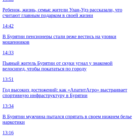
Ребенок, жизнь, семья: жители Улан-Удэ рассказали, что
считают главным подарком в своей жизни
14:42
В Бурятии пенсионеры стали реже вестись на уловки
мошенников
14:33
Пьяный житель Бурятии от скуки угнал у знакомой
велосипед, чтобы покататься по городу
13:51
Год высоких достижений: как «АпатитАгро» выстраивает
спортивную инфраструктуру в Бурятии
13:34
В Бурятии мужчина пытался спрятать в своем нижнем белье
наркотики
13:16