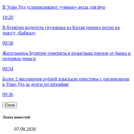
В Улан-Удэ устанавливают «умные» весы для фур
10:20
В Бурятии водитель грузовика из Китая уронил ротор на
трассу «Байкал»
09:58
Жительница Бурятии поверила в розыгрыш призов от банка и
потеряла деньги
09:54
Более 2 миллионов рублей взыскали приставы с организации
в Улан-Удэ за долги по штрафам
09:36
Close
Лента новостей
07.08.2026