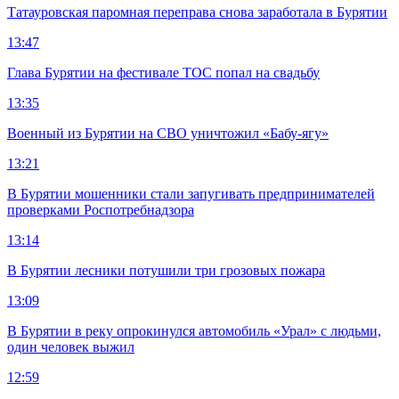
Татауровская паромная переправа снова заработала в Бурятии
13:47
Глава Бурятии на фестивале ТОС попал на свадьбу
13:35
Военный из Бурятии на СВО уничтожил «Бабу-ягу»
13:21
В Бурятии мошенники стали запугивать предпринимателей
проверками Роспотребнадзора
13:14
В Бурятии лесники потушили три грозовых пожара
13:09
В Бурятии в реку опрокинулся автомобиль «Урал» с людьми,
один человек выжил
12:59