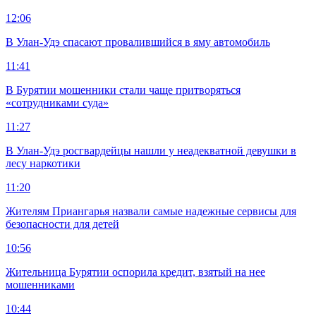
12:06
В Улан-Удэ спасают провалившийся в яму автомобиль
11:41
В Бурятии мошенники стали чаще притворяться
«сотрудниками суда»
11:27
В Улан-Удэ росгвардейцы нашли у неадекватной девушки в
лесу наркотики
11:20
Жителям Приангарья назвали самые надежные сервисы для
безопасности для детей
10:56
Жительница Бурятии оспорила кредит, взятый на нее
мошенниками
10:44