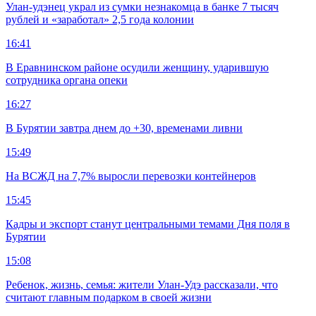
Улан-удэнец украл из сумки незнакомца в банке 7 тысяч
рублей и «заработал» 2,5 года колонии
16:41
В Еравнинском районе осудили женщину, ударившую
сотрудника органа опеки
16:27
В Бурятии завтра днем до +30, временами ливни
15:49
На ВСЖД на 7,7% выросли перевозки контейнеров
15:45
Кадры и экспорт станут центральными темами Дня поля в
Бурятии
15:08
Ребенок, жизнь, семья: жители Улан-Удэ рассказали, что
считают главным подарком в своей жизни