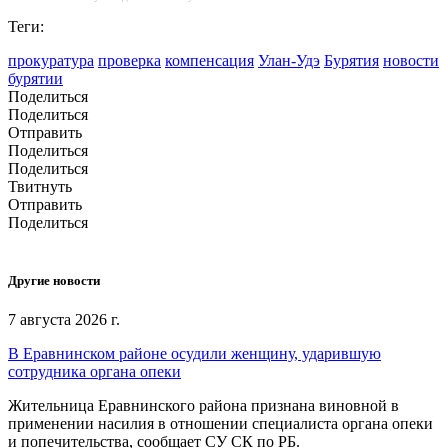
Теги:
прокуратура
проверка
компенсация
Улан-Удэ
Бурятия
новости
бурятии
Поделиться
Поделиться
Отправить
Поделиться
Поделиться
Твитнуть
Отправить
Поделиться
Другие новости
7 августа 2026 г.
В Еравнинском районе осудили женщину, ударившую
сотрудника органа опеки
Жительница Еравнинского района признана виновной в
применении насилия в отношении специалиста органа опеки
и попечительства, сообщает СУ СК по РБ.