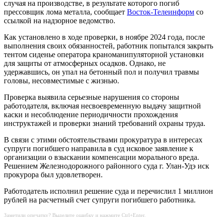
случая на производстве, в результате которого погиб
прессовщик лома металла, сообщает
Восток-Телеинформ
со
ссылкой на надзорное ведомство.
Как установлено в ходе проверки, в ноябре 2024 года, после
выполнения своих обязанностей, работник попытался закрыть
тентом сиденье оператора краноманипуляторной установки
для защиты от атмосферных осадков. Однако, не
удержавшись, он упал на бетонный пол и получил травмы
головы, несовместимые с жизнью.
Проверка выявила серьезные нарушения со стороны
работодателя, включая несвоевременную выдачу защитной
каски и несоблюдение периодичности прохождения
инструктажей и проверки знаний требований охраны труда.
В связи с этими обстоятельствами прокуратура в интересах
супруги погибшего направила в суд исковое заявление к
организации о взыскании компенсации морального вреда.
Решением Железнодорожного районного суда г. Улан-Удэ иск
прокурора был удовлетворен.
Работодатель исполнил решение суда и перечислил 1 миллион
рублей на расчетный счет супруги погибшего работника.
Заметили опечатку? Выделите ошибку и нажмите Ctrl+Enter.