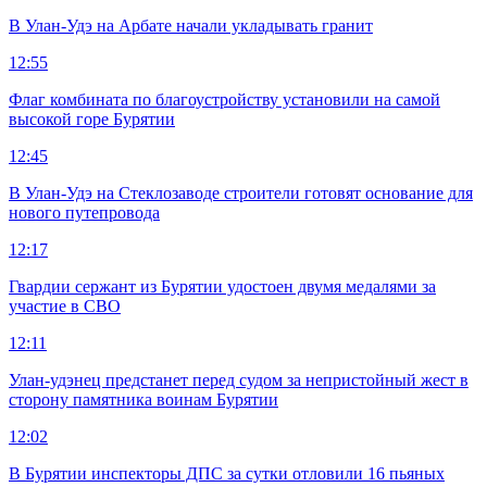
В Улан-Удэ на Арбате начали укладывать гранит
12:55
Флаг комбината по благоустройству установили на самой
высокой горе Бурятии
12:45
В Улан-Удэ на Стеклозаводе строители готовят основание для
нового путепровода
12:17
Гвардии сержант из Бурятии удостоен двумя медалями за
участие в СВО
12:11
Улан-удэнец предстанет перед судом за непристойный жест в
сторону памятника воинам Бурятии
12:02
В Бурятии инспекторы ДПС за сутки отловили 16 пьяных