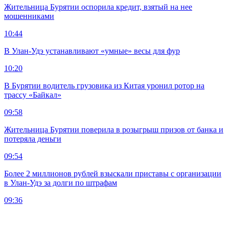
Жительница Бурятии оспорила кредит, взятый на нее
мошенниками
10:44
В Улан-Удэ устанавливают «умные» весы для фур
10:20
В Бурятии водитель грузовика из Китая уронил ротор на
трассу «Байкал»
09:58
Жительница Бурятии поверила в розыгрыш призов от банка и
потеряла деньги
09:54
Более 2 миллионов рублей взыскали приставы с организации
в Улан-Удэ за долги по штрафам
09:36