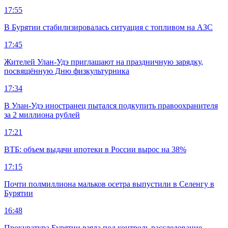
17:55
В Бурятии стабилизировалась ситуация с топливом на АЗС
17:45
Жителей Улан-Удэ приглашают на праздничную зарядку,
посвящённую Дню физкультурника
17:34
В Улан-Удэ иностранец пытался подкупить правоохранителя
за 2 миллиона рублей
17:21
ВТБ: объем выдачи ипотеки в России вырос на 38%
17:15
Почти полмиллиона мальков осетра выпустили в Селенгу в
Бурятии
16:48
Прокуратура Бурятии взяла под контроль расследование