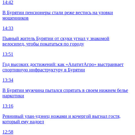
14:42
В Бурятии пенсионеры стали реже вестись на уловки
мошенников
14:33
Пьяный житель Бурятии от скуки угнал у знакомой
велосипед, чтобы покататься по городу
13:51
Год высоких достижений: как «АпатитАгро» выстраивает
спортивную инфраструктуру в Бурятии
13:34
В Бурятии мужчина пытался спрятать в своем нижнем белье
наркотики
13:16
Ревнивый улан-удэнец ножами и кочергой выгнал гостя,
который ему надоел
12:58