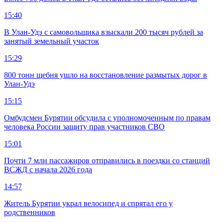
15:40
В Улан-Удэ с самовольщика взыскали 200 тысяч рублей за
занятый земельный участок
15:29
800 тонн щебня ушло на восстановление размытых дорог в
Улан-Удэ
15:15
Омбудсмен Бурятии обсудила с уполномоченным по правам
человека России защиту прав участников СВО
15:01
Почти 7 млн пассажиров отправились в поездки со станций
ВСЖД с начала 2026 года
14:57
Житель Бурятии украл велосипед и спрятал его у
родственников