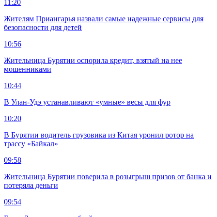
11:20
Жителям Приангарья назвали самые надежные сервисы для
безопасности для детей
10:56
Жительница Бурятии оспорила кредит, взятый на нее
мошенниками
10:44
В Улан-Удэ устанавливают «умные» весы для фур
10:20
В Бурятии водитель грузовика из Китая уронил ротор на
трассу «Байкал»
09:58
Жительница Бурятии поверила в розыгрыш призов от банка и
потеряла деньги
09:54