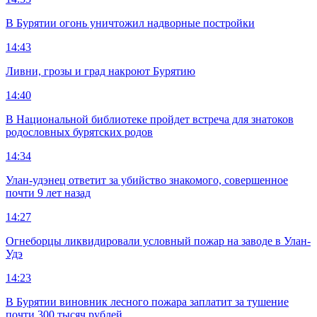
В Бурятии огонь уничтожил надворные постройки
14:43
Ливни, грозы и град накроют Бурятию
14:40
В Национальной библиотеке пройдет встреча для знатоков
родословных бурятских родов
14:34
Улан-удэнец ответит за убийство знакомого, совершенное
почти 9 лет назад
14:27
Огнеборцы ликвидировали условный пожар на заводе в Улан-
Удэ
14:23
В Бурятии виновник лесного пожара заплатит за тушение
почти 300 тысяч рублей