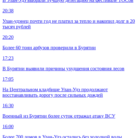
В Улан-Удэ выбрали лучшую делегацию на фестивале ТОСов
20:38
Улан-удэнец почти год не платил за тепло и накопил долг в 20
тысяч рублей
20:20
Более 60 тонн арбузов проверили в Бурятии
17:23
В Бурятии выявили причины ухудшения состояния лесов
17:05
На Центральном кладбище Улан-Удэ продолжают
восстанавливать дорогу после сильных дождей
16:30
Военный из Бурятии более суток отражал атаку ВСУ
16:00
Более 700 домов в Улан-Удэ остались без холодной воды