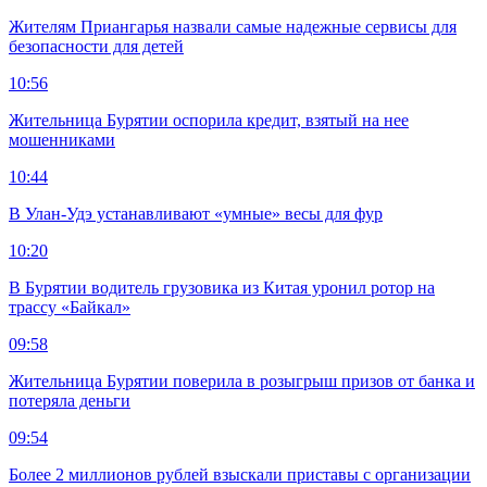
Жителям Приангарья назвали самые надежные сервисы для
безопасности для детей
10:56
Жительница Бурятии оспорила кредит, взятый на нее
мошенниками
10:44
В Улан-Удэ устанавливают «умные» весы для фур
10:20
В Бурятии водитель грузовика из Китая уронил ротор на
трассу «Байкал»
09:58
Жительница Бурятии поверила в розыгрыш призов от банка и
потеряла деньги
09:54
Более 2 миллионов рублей взыскали приставы с организации