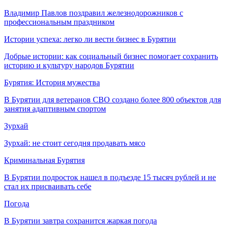
Владимир Павлов поздравил железнодорожников с
профессиональным праздником
Истории успеха: легко ли вести бизнес в Бурятии
Добрые истории: как социальный бизнес помогает сохранить
историю и культуру народов Бурятии
Бурятия: История мужества
В Бурятии для ветеранов СВО создано более 800 объектов для
занятия адаптивным спортом
Зурхай
Зурхай: не стоит сегодня продавать мясо
Криминальная Бурятия
В Бурятии подросток нашел в подъезде 15 тысяч рублей и не
стал их присваивать себе
Погода
В Бурятии завтра сохранится жаркая погода