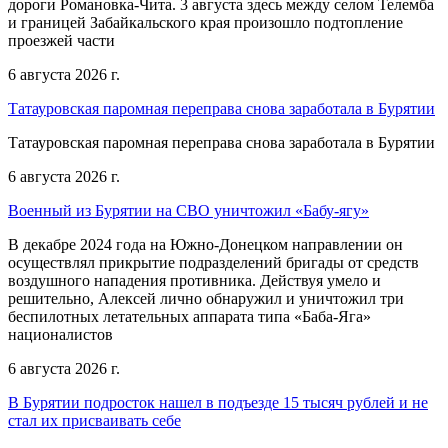
дороги Романовка-Чита. 3 августа здесь между селом Телемба
и границей Забайкальского края произошло подтопление
проезжей части
6 августа 2026 г.
Татауровская паромная переправа снова заработала в Бурятии
Татауровская паромная переправа снова заработала в Бурятии
6 августа 2026 г.
Военный из Бурятии на СВО уничтожил «Бабу-ягу»
В декабре 2024 года на Южно-Донецком направлении он
осуществлял прикрытие подразделений бригады от средств
воздушного нападения противника. Действуя умело и
решительно, Алексей лично обнаружил и уничтожил три
беспилотных летательных аппарата типа «Баба-Яга»
националистов
6 августа 2026 г.
В Бурятии подросток нашел в подъезде 15 тысяч рублей и не
стал их присваивать себе