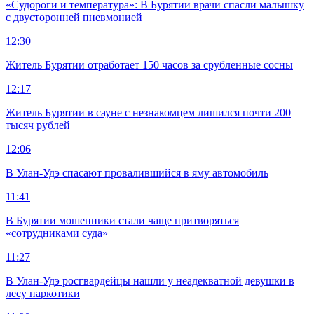
«Судороги и температура»: В Бурятии врачи спасли малышку
с двусторонней пневмонией
12:30
Житель Бурятии отработает 150 часов за срубленные сосны
12:17
Житель Бурятии в сауне с незнакомцем лишился почти 200
тысяч рублей
12:06
В Улан-Удэ спасают провалившийся в яму автомобиль
11:41
В Бурятии мошенники стали чаще притворяться
«сотрудниками суда»
11:27
В Улан-Удэ росгвардейцы нашли у неадекватной девушки в
лесу наркотики