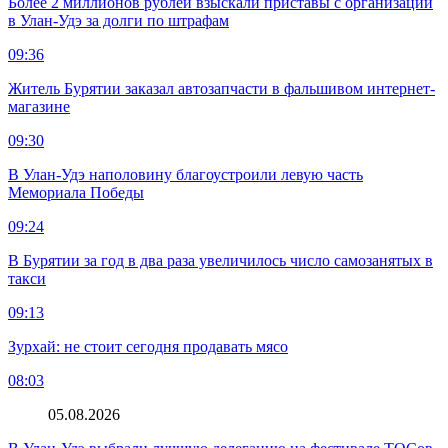
Более 2 миллионов рублей взыскали приставы с организации
в Улан-Удэ за долги по штрафам
09:36
Житель Бурятии заказал автозапчасти в фальшивом интернет-
магазине
09:30
В Улан-Удэ наполовину благоустроили левую часть
Мемориала Победы
09:24
В Бурятии за год в два раза увеличилось число самозанятых в
такси
09:13
Зурхай: не стоит сегодня продавать мясо
08:03
05.08.2026