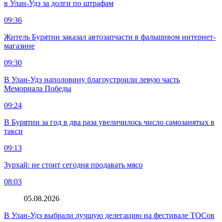
в Улан-Удэ за долги по штрафам
09:36
Житель Бурятии заказал автозапчасти в фальшивом интернет-
магазине
09:30
В Улан-Удэ наполовину благоустроили левую часть
Мемориала Победы
09:24
В Бурятии за год в два раза увеличилось число самозанятых в
такси
09:13
Зурхай: не стоит сегодня продавать мясо
08:03
05.08.2026
В Улан-Удэ выбрали лучшую делегацию на фестивале ТОСов