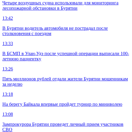
Четыре воздушных судна использовали для мониторинга
лесопожарной обстановки в Бурятии
13:42
В Бурятии водитель автомобиля не пострадал после
столкновения с поездом
13:33
В БСМП в Улан-Удэ после успешной операции выписали 100-
летнюю пациентку
13:26
Пять миллионов рублей отдали жители Бурятии мошенникам
за неделю
13:18
На берегу Байкала впервые пройдет турнир по миниволею
13:08
Зампрокурора Бурятии проведет личный прием участников
СВО