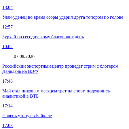
13:04
Улан-удэнец во время ссоры ударил друга топором по голове
12:57
Зурхай на сегодня: кому благоволит день
10:02
07.08.2026
Российский экспортный центр проведет стрим с блогером
Даньдань на ВЭФ
17:48
Май стал пиковым месяцем трат на спорт, поделились
аналитикой в ВТБ
17:14
Парень утонул в Байкале
17:03