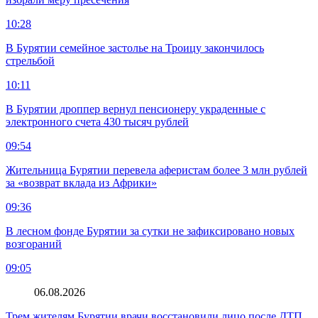
10:28
В Бурятии семейное застолье на Троицу закончилось
стрельбой
10:11
В Бурятии дроппер вернул пенсионеру украденные с
электронного счета 430 тысяч рублей
09:54
Жительница Бурятии перевела аферистам более 3 млн рублей
за «возврат вклада из Африки»
09:36
В лесном фонде Бурятии за сутки не зафиксировано новых
возгораний
09:05
06.08.2026
Трем жителям Бурятии врачи восстановили лицо после ДТП