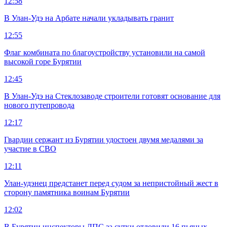
12:58
В Улан-Удэ на Арбате начали укладывать гранит
12:55
Флаг комбината по благоустройству установили на самой
высокой горе Бурятии
12:45
В Улан-Удэ на Стеклозаводе строители готовят основание для
нового путепровода
12:17
Гвардии сержант из Бурятии удостоен двумя медалями за
участие в СВО
12:11
Улан-удэнец предстанет перед судом за непристойный жест в
сторону памятника воинам Бурятии
12:02
В Бурятии инспекторы ДПС за сутки отловили 16 пьяных