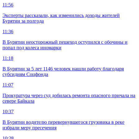
11:56
Эксперты рассказали, как изменились доходы жителей
Бурятии за полгода
11:36
В Бурятии неосторожный пешеход оступился с обочины и
попал под колеса иномарки
11:18
В Бурятии за 5 лет 1146 человек нашли работу благодаря
субсидиям Соцфонда
11:07
Прокуратура через суд добилась ремонта опасного причала на
севере Байкала
10:37
В Бурятии водителю перевернувшегося грузовика в реке
избрали меру пресечения
10:28