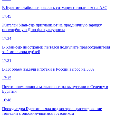
В Бурятии стабилизировалась ситуация с топливом на АЗС
17:45
Жителей Улан-Удэ приглашают на праздничную зарядку,
посвящённую Дню физкультурника
17:34
В Улан-Удэ иностранец пытался подкупить правоохранителя
за 2 миллиона рублей
17:21
ВТБ: объем выдачи ипотеки в России вырос на 38%
17:15
Почти полмиллиона мальков осетра выпустили в Селенгу в
Бурятии
16:48
Прокуратура Бурятии взяла под контроль расследование
трагедии с опрокинувшимся грузовиком