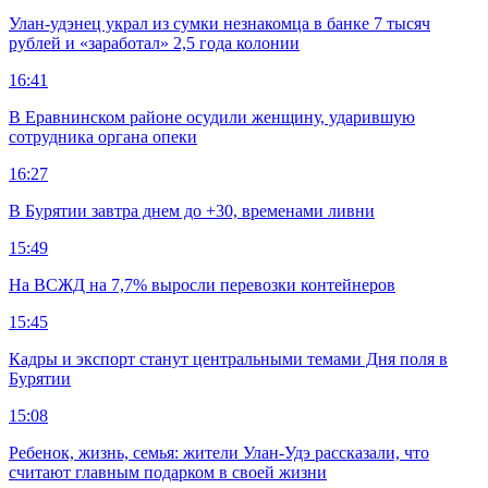
Улан-удэнец украл из сумки незнакомца в банке 7 тысяч
рублей и «заработал» 2,5 года колонии
16:41
В Еравнинском районе осудили женщину, ударившую
сотрудника органа опеки
16:27
В Бурятии завтра днем до +30, временами ливни
15:49
На ВСЖД на 7,7% выросли перевозки контейнеров
15:45
Кадры и экспорт станут центральными темами Дня поля в
Бурятии
15:08
Ребенок, жизнь, семья: жители Улан-Удэ рассказали, что
считают главным подарком в своей жизни