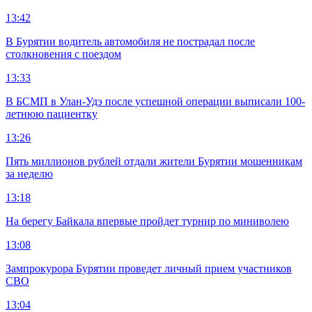
13:42
В Бурятии водитель автомобиля не пострадал после
столкновения с поездом
13:33
В БСМП в Улан-Удэ после успешной операции выписали 100-
летнюю пациентку
13:26
Пять миллионов рублей отдали жители Бурятии мошенникам
за неделю
13:18
На берегу Байкала впервые пройдет турнир по миниволею
13:08
Зампрокурора Бурятии проведет личный прием участников
СВО
13:04