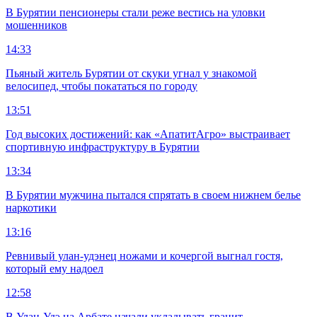
В Бурятии пенсионеры стали реже вестись на уловки
мошенников
14:33
Пьяный житель Бурятии от скуки угнал у знакомой
велосипед, чтобы покататься по городу
13:51
Год высоких достижений: как «АпатитАгро» выстраивает
спортивную инфраструктуру в Бурятии
13:34
В Бурятии мужчина пытался спрятать в своем нижнем белье
наркотики
13:16
Ревнивый улан-удэнец ножами и кочергой выгнал гостя,
который ему надоел
12:58
В Улан-Удэ на Арбате начали укладывать гранит