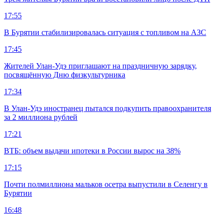
17:55
В Бурятии стабилизировалась ситуация с топливом на АЗС
17:45
Жителей Улан-Удэ приглашают на праздничную зарядку,
посвящённую Дню физкультурника
17:34
В Улан-Удэ иностранец пытался подкупить правоохранителя
за 2 миллиона рублей
17:21
ВТБ: объем выдачи ипотеки в России вырос на 38%
17:15
Почти полмиллиона мальков осетра выпустили в Селенгу в
Бурятии
16:48