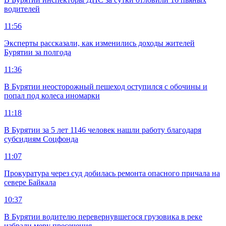
водителей
11:56
Эксперты рассказали, как изменились доходы жителей
Бурятии за полгода
11:36
В Бурятии неосторожный пешеход оступился с обочины и
попал под колеса иномарки
11:18
В Бурятии за 5 лет 1146 человек нашли работу благодаря
субсидиям Соцфонда
11:07
Прокуратура через суд добилась ремонта опасного причала на
севере Байкала
10:37
В Бурятии водителю перевернувшегося грузовика в реке
избрали меру пресечения