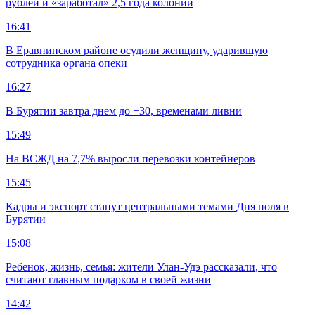
рублей и «заработал» 2,5 года колонии
16:41
В Еравнинском районе осудили женщину, ударившую
сотрудника органа опеки
16:27
В Бурятии завтра днем до +30, временами ливни
15:49
На ВСЖД на 7,7% выросли перевозки контейнеров
15:45
Кадры и экспорт станут центральными темами Дня поля в
Бурятии
15:08
Ребенок, жизнь, семья: жители Улан-Удэ рассказали, что
считают главным подарком в своей жизни
14:42