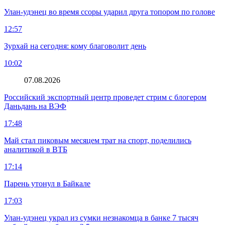
Улан-удэнец во время ссоры ударил друга топором по голове
12:57
Зурхай на сегодня: кому благоволит день
10:02
07.08.2026
Российский экспортный центр проведет стрим с блогером
Даньдань на ВЭФ
17:48
Май стал пиковым месяцем трат на спорт, поделились
аналитикой в ВТБ
17:14
Парень утонул в Байкале
17:03
Улан-удэнец украл из сумки незнакомца в банке 7 тысяч