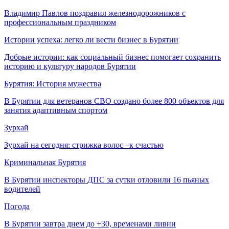
Владимир Павлов поздравил железнодорожников с
профессиональным праздником
Истории успеха: легко ли вести бизнес в Бурятии
Добрые истории: как социальный бизнес помогает сохранить
историю и культуру народов Бурятии
Бурятия: История мужества
В Бурятии для ветеранов СВО создано более 800 объектов для
занятия адаптивным спортом
Зурхай
Зурхай на сегодня: стрижка волос –к счастью
Криминальная Бурятия
В Бурятии инспекторы ДПС за сутки отловили 16 пьяных
водителей
Погода
В Бурятии завтра днем до +30, временами ливни