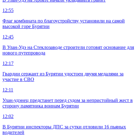
12:55
Флаг комбината по благоустройству установили на самой
высокой горе Бурятии
12:45
В Улан-Удэ на Стеклозаводе строители готовят основание для
нового путепровода
12:17
Гвардии сержант из Бурятии удостоен двумя медалями за
участие в СВО
12:11
Улан-удэнец предстанет перед судом за непристойный жест в
сторону памятника воинам Бурятии
12:02
В Бурятии инспекторы ДПС за сутки отловили 16 пьяных
водителей