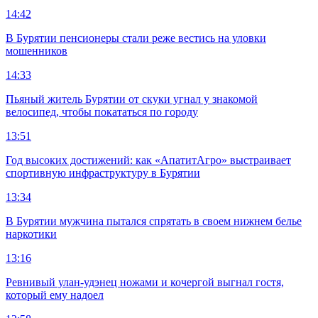
14:42
В Бурятии пенсионеры стали реже вестись на уловки
мошенников
14:33
Пьяный житель Бурятии от скуки угнал у знакомой
велосипед, чтобы покататься по городу
13:51
Год высоких достижений: как «АпатитАгро» выстраивает
спортивную инфраструктуру в Бурятии
13:34
В Бурятии мужчина пытался спрятать в своем нижнем белье
наркотики
13:16
Ревнивый улан-удэнец ножами и кочергой выгнал гостя,
который ему надоел