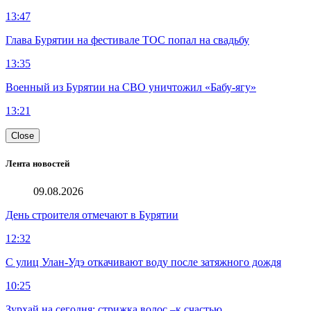
13:47
Глава Бурятии на фестивале ТОС попал на свадьбу
13:35
Военный из Бурятии на СВО уничтожил «Бабу-ягу»
13:21
Close
Лента новостей
09.08.2026
День строителя отмечают в Бурятии
12:32
С улиц Улан-Удэ откачивают воду после затяжного дождя
10:25
Зурхай на сегодня: стрижка волос –к счастью