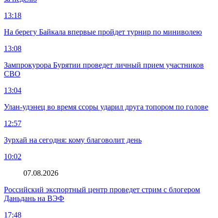
13:18
На берегу Байкала впервые пройдет турнир по миниволею
13:08
Зампрокурора Бурятии проведет личный прием участников
СВО
13:04
Улан-удэнец во время ссоры ударил друга топором по голове
12:57
Зурхай на сегодня: кому благоволит день
10:02
07.08.2026
Российский экспортный центр проведет стрим с блогером
Даньдань на ВЭФ
17:48