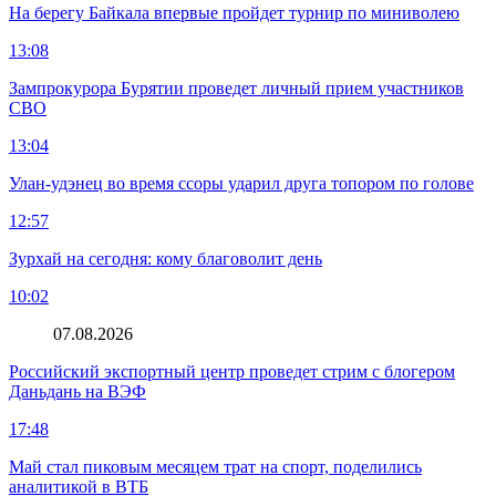
На берегу Байкала впервые пройдет турнир по миниволею
13:08
Зампрокурора Бурятии проведет личный прием участников
СВО
13:04
Улан-удэнец во время ссоры ударил друга топором по голове
12:57
Зурхай на сегодня: кому благоволит день
10:02
07.08.2026
Российский экспортный центр проведет стрим с блогером
Даньдань на ВЭФ
17:48
Май стал пиковым месяцем трат на спорт, поделились
аналитикой в ВТБ