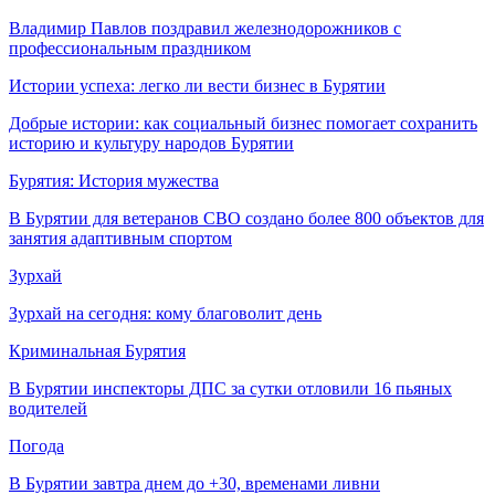
Владимир Павлов поздравил железнодорожников с
профессиональным праздником
Истории успеха: легко ли вести бизнес в Бурятии
Добрые истории: как социальный бизнес помогает сохранить
историю и культуру народов Бурятии
Бурятия: История мужества
В Бурятии для ветеранов СВО создано более 800 объектов для
занятия адаптивным спортом
Зурхай
Зурхай на сегодня: кому благоволит день
Криминальная Бурятия
В Бурятии инспекторы ДПС за сутки отловили 16 пьяных
водителей
Погода
В Бурятии завтра днем до +30, временами ливни