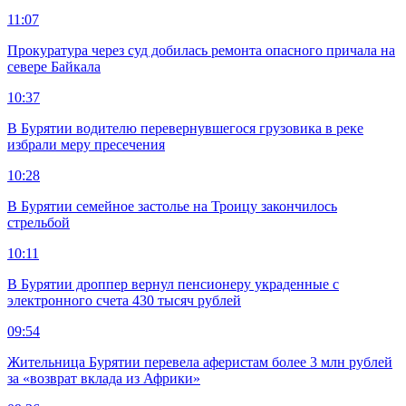
11:07
Прокуратура через суд добилась ремонта опасного причала на
севере Байкала
10:37
В Бурятии водителю перевернувшегося грузовика в реке
избрали меру пресечения
10:28
В Бурятии семейное застолье на Троицу закончилось
стрельбой
10:11
В Бурятии дроппер вернул пенсионеру украденные с
электронного счета 430 тысяч рублей
09:54
Жительница Бурятии перевела аферистам более 3 млн рублей
за «возврат вклада из Африки»