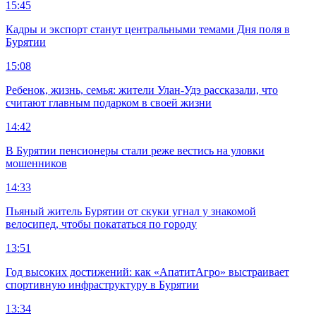
15:45
Кадры и экспорт станут центральными темами Дня поля в
Бурятии
15:08
Ребенок, жизнь, семья: жители Улан-Удэ рассказали, что
считают главным подарком в своей жизни
14:42
В Бурятии пенсионеры стали реже вестись на уловки
мошенников
14:33
Пьяный житель Бурятии от скуки угнал у знакомой
велосипед, чтобы покататься по городу
13:51
Год высоких достижений: как «АпатитАгро» выстраивает
спортивную инфраструктуру в Бурятии
13:34