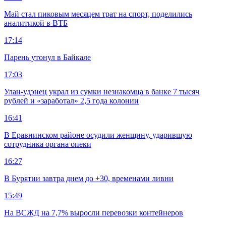
Май стал пиковым месяцем трат на спорт, поделились
аналитикой в ВТБ
17:14
Парень утонул в Байкале
17:03
Улан-удэнец украл из сумки незнакомца в банке 7 тысяч
рублей и «заработал» 2,5 года колонии
16:41
В Еравнинском районе осудили женщину, ударившую
сотрудника органа опеки
16:27
В Бурятии завтра днем до +30, временами ливни
15:49
На ВСЖД на 7,7% выросли перевозки контейнеров