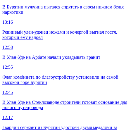
В Бурятии мужчина пытался спрятать в своем нижнем белье
наркотики
13:16
Ревнивый улан-удэнец ножами и кочергой выгнал гостя,
который ему надоел
12:58
В Улан-Удэ на Арбате начали укладывать гранит
12:55
Флаг комбината по благоустройству установили на самой
высокой горе Бурятии
12:45
В Улан-Удэ на Стеклозаводе строители готовят основание для
нового путепровода
12:17
Гвардии сержант из Бурятии удостоен двумя медалями за