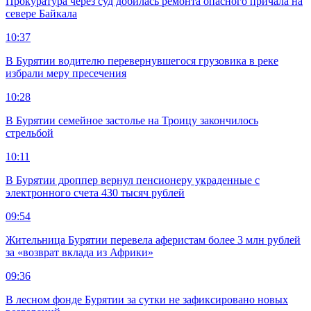
Прокуратура через суд добилась ремонта опасного причала на
севере Байкала
10:37
В Бурятии водителю перевернувшегося грузовика в реке
избрали меру пресечения
10:28
В Бурятии семейное застолье на Троицу закончилось
стрельбой
10:11
В Бурятии дроппер вернул пенсионеру украденные с
электронного счета 430 тысяч рублей
09:54
Жительница Бурятии перевела аферистам более 3 млн рублей
за «возврат вклада из Африки»
09:36
В лесном фонде Бурятии за сутки не зафиксировано новых