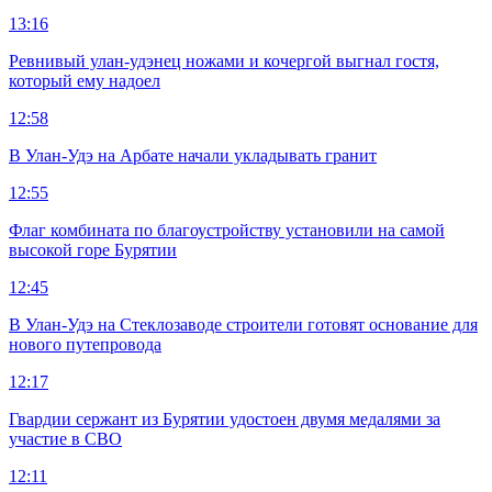
13:16
Ревнивый улан-удэнец ножами и кочергой выгнал гостя,
который ему надоел
12:58
В Улан-Удэ на Арбате начали укладывать гранит
12:55
Флаг комбината по благоустройству установили на самой
высокой горе Бурятии
12:45
В Улан-Удэ на Стеклозаводе строители готовят основание для
нового путепровода
12:17
Гвардии сержант из Бурятии удостоен двумя медалями за
участие в СВО
12:11