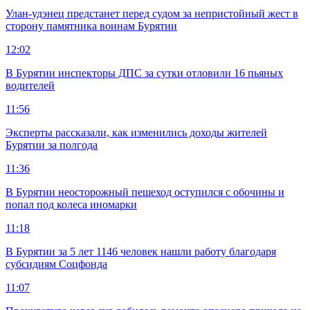
Улан-удэнец предстанет перед судом за непристойный жест в
сторону памятника воинам Бурятии
12:02
В Бурятии инспекторы ДПС за сутки отловили 16 пьяных
водителей
11:56
Эксперты рассказали, как изменились доходы жителей
Бурятии за полгода
11:36
В Бурятии неосторожный пешеход оступился с обочины и
попал под колеса иномарки
11:18
В Бурятии за 5 лет 1146 человек нашли работу благодаря
субсидиям Соцфонда
11:07