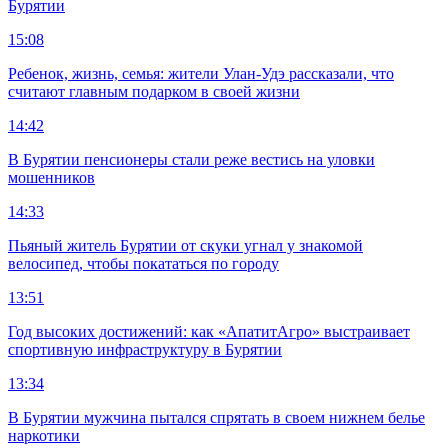
Бурятии
15:08
Ребенок, жизнь, семья: жители Улан-Удэ рассказали, что
считают главным подарком в своей жизни
14:42
В Бурятии пенсионеры стали реже вестись на уловки
мошенников
14:33
Пьяный житель Бурятии от скуки угнал у знакомой
велосипед, чтобы покататься по городу
13:51
Год высоких достижений: как «АпатитАгро» выстраивает
спортивную инфраструктуру в Бурятии
13:34
В Бурятии мужчина пытался спрятать в своем нижнем белье
наркотики