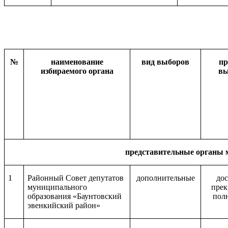
№
наименование
вид выборов
пр
избираемого органа
вы
представительные органы 
1
Районный Совет депутатов
дополнительные
до
муниципального
пре
образования «Баунтовский
пол
эвенкийский район»