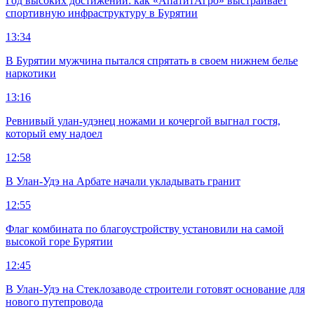
Год высоких достижений: как «АпатитАгро» выстраивает
спортивную инфраструктуру в Бурятии
13:34
В Бурятии мужчина пытался спрятать в своем нижнем белье
наркотики
13:16
Ревнивый улан-удэнец ножами и кочергой выгнал гостя,
который ему надоел
12:58
В Улан-Удэ на Арбате начали укладывать гранит
12:55
Флаг комбината по благоустройству установили на самой
высокой горе Бурятии
12:45
В Улан-Удэ на Стеклозаводе строители готовят основание для
нового путепровода