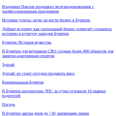
Владимир Павлов поздравил железнодорожников с
профессиональным праздником
Истории успеха: легко ли вести бизнес в Бурятии
Добрые истории: как социальный бизнес помогает сохранить
историю и культуру народов Бурятии
Бурятия: История мужества
В Бурятии для ветеранов СВО создано более 800 объектов для
занятия адаптивным спортом
Зурхай
Зурхай: не стоит сегодня продавать мясо
Криминальная Бурятия
В Бурятии инспекторы ДПС за сутки отловили 16 пьяных
водителей
Погода
В Бурятии завтра днем до +30, временами ливни