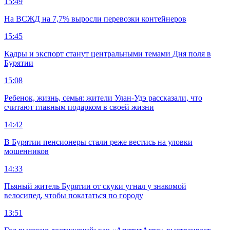
15:49
На ВСЖД на 7,7% выросли перевозки контейнеров
15:45
Кадры и экспорт станут центральными темами Дня поля в
Бурятии
15:08
Ребенок, жизнь, семья: жители Улан-Удэ рассказали, что
считают главным подарком в своей жизни
14:42
В Бурятии пенсионеры стали реже вестись на уловки
мошенников
14:33
Пьяный житель Бурятии от скуки угнал у знакомой
велосипед, чтобы покататься по городу
13:51