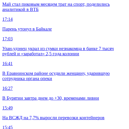
Май стал пиковым месяцем трат на спорт, поделились
аналитикой в ВТБ
17:14
Парень утонул в Байкале
17:03
Улан-удэнец украл из сумки незнакомца в банке 7 тысяч
рублей и «заработал» 2,5 года колонии
16:41
В Еравнинском районе осудили женщину, ударившую
сотрудника органа опеки
16:27
В Бурятии завтра днем до +30, временами ливни
15:49
На ВСЖД на 7,7% выросли перевозки контейнеров
15:45