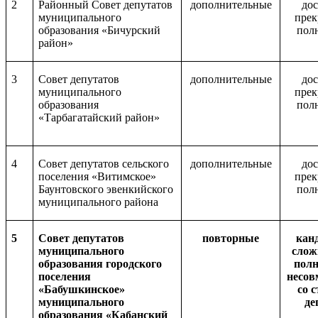
2
Районный Совет депутатов
дополнительные
до
муниципального
пре
образования «Бичурский
пол
район»
3
Совет депутатов
дополнительные
до
муниципального
пре
образования
пол
«Тарбагатайский район»
4
Совет депутатов сельского
дополнительные
до
поселения «Витимское»
пре
Баунтовского эвенкийского
пол
муниципального района
5
Совет депутатов
повторные
кан
муниципального
слож
образования городского
полн
поселения
несов
«Бабушкинское»
со 
муниципального
де
образования «Кабанский