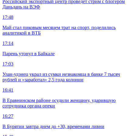
Российский экспортный центр проведет стрим с блогером
Даньдань на ВЭФ
17:48
Май стал пиковым месяцем трат на спорт, поделились
аналитикой в ВТБ
17:14
Парень утонул в Байкале
17:03
Улан-удэнец украл из сумки незнакомца в банке 7 тысяч
рублей и «заработал» 2,5 года колонии
16:41
В Еравнинском районе осудили женщину, ударившую
сотрудника органа опеки
16:27
В Бурятии завтра днем до +30, временами ливни