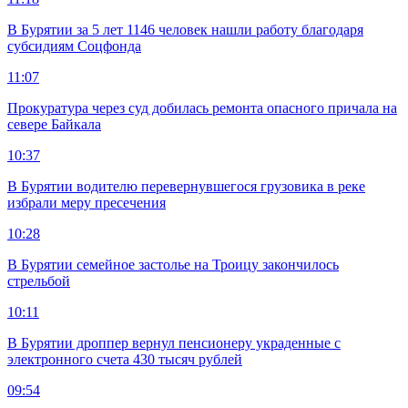
В Бурятии за 5 лет 1146 человек нашли работу благодаря
субсидиям Соцфонда
11:07
Прокуратура через суд добилась ремонта опасного причала на
севере Байкала
10:37
В Бурятии водителю перевернувшегося грузовика в реке
избрали меру пресечения
10:28
В Бурятии семейное застолье на Троицу закончилось
стрельбой
10:11
В Бурятии дроппер вернул пенсионеру украденные с
электронного счета 430 тысяч рублей
09:54