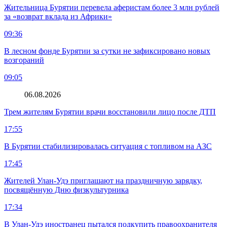
Жительница Бурятии перевела аферистам более 3 млн рублей
за «возврат вклада из Африки»
09:36
В лесном фонде Бурятии за сутки не зафиксировано новых
возгораний
09:05
06.08.2026
Трем жителям Бурятии врачи восстановили лицо после ДТП
17:55
В Бурятии стабилизировалась ситуация с топливом на АЗС
17:45
Жителей Улан-Удэ приглашают на праздничную зарядку,
посвящённую Дню физкультурника
17:34
В Улан-Удэ иностранец пытался подкупить правоохранителя