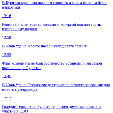
В Бурятии мужчина пытался спрятать в своем нижнем белье
наркотики
13:16
Ревнивый улан-удэнец ножами и кочергой выгнал гостя,
который ему надоел
12:58
В Улан-Удэ на Арбате начали укладывать гранит
12:55
Флаг комбината по благоустройству установили на самой
высокой горе Бурятии
12:45
В Улан-Удэ на Стеклозаводе строители готовят основание для
нового путепровода
12:17
Гвардии сержант из Бурятии удостоен двумя медалями за
участие в СВО