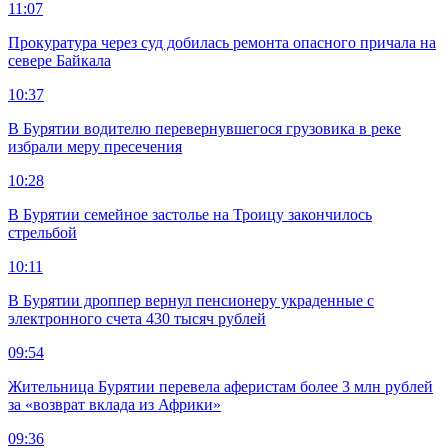
11:07
Прокуратура через суд добилась ремонта опасного причала на
севере Байкала
10:37
В Бурятии водителю перевернувшегося грузовика в реке
избрали меру пресечения
10:28
В Бурятии семейное застолье на Троицу закончилось
стрельбой
10:11
В Бурятии дроппер вернул пенсионеру украденные с
электронного счета 430 тысяч рублей
09:54
Жительница Бурятии перевела аферистам более 3 млн рублей
за «возврат вклада из Африки»
09:36