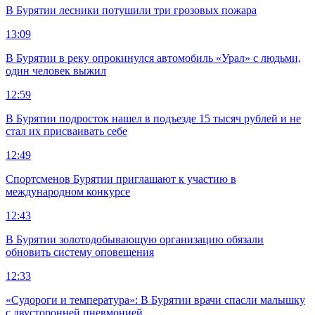
В Бурятии лесники потушили три грозовых пожара
13:09
В Бурятии в реку опрокинулся автомобиль «Урал» с людьми,
один человек выжил
12:59
В Бурятии подросток нашел в подъезде 15 тысяч рублей и не
стал их присваивать себе
12:49
Спортсменов Бурятии приглашают к участию в
международном конкурсе
12:43
В Бурятии золотодобывающую организацию обязали
обновить систему оповещения
12:33
«Судороги и температура»: В Бурятии врачи спасли малышку
с двусторонней пневмонией