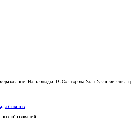
бразований. На площадке ТОСов города Улан-Удэ произошел тр
,.
щади Советов
льных образований.