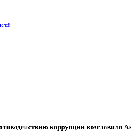
телей
ротиводействию коррупции возглавила 