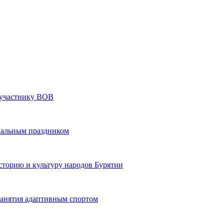
» участнику ВОВ
нальным праздником
сторию и культуру народов Бурятии
 занятия адаптивным спортом