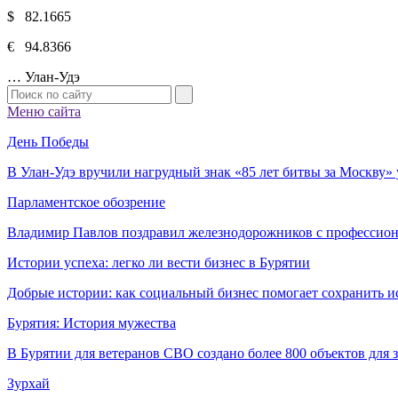
$ 82.1665
€ 94.8366
…
Улан-Удэ
Меню сайта
День Победы
В Улан-Удэ вручили нагрудный знак «85 лет битвы за Москву
Парламентское обозрение
Владимир Павлов поздравил железнодорожников с профессио
Истории успеха: легко ли вести бизнес в Бурятии
Добрые истории: как социальный бизнес помогает сохранить и
Бурятия: История мужества
В Бурятии для ветеранов СВО создано более 800 объектов для
Зурхай