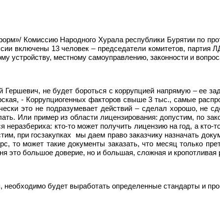
информ»/ Комиссию Народного Хурала республики Бурятии по пр
ссии включены 13 человек – председатели комитетов, партия Л
ому устройству, местному самоуправлению, законности и вопр
й Гершевич, не будет бороться с коррупцией напрямую – ее за
рская, - Коррупциогенных факторов свыше 3 тыс., самые распр
чески это не подразумевает действий – сделал хорошо, не сде
ать. Или пример из области лицензирования: допустим, по зако
тся неразбериха: кто-то может получить лицензию на год, а кто-
им, при госзакупках
мы даем право заказчику назначать докум
урс, то может такие документы заказать, что месяц только пре
ня это большое доверие, но и большая, сложная и кропотливая 
, необходимо будет выработать определенные стандарты и про