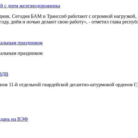
ей с днем железнодорожника
дник. Сегодня БАМ и Транссиб работают с огромной нагрузкой,
оду, днём и ночью делают свою работу», - отметил глава респуб
нальным праздником
нальным праздником
 ВДВ
инов 11-й отдельной гвардейской десантно-штурмовой орденов С
ьдань на ВЭФ