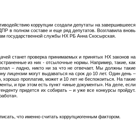
отиводействию коррупции создали депутаты на завершившееся
ДПР в полном составе и еще ряд депутатов. Возглавила вновь
осам государственной службы НХ РБ Анна Скосырская.
дачей станет проверка принимаемых и принятых НХ законов на
остраненные из них - отсылочные нормы. Например, такие, как
лал – ладно, никто ни за что не отвечает. Мы должны такие
ну лицензии могут выдаваться на срок до 10 лет. Один день –
то, хорошо проплатив, может и 10 лет не беспокоиться. На такие
енты, и при этом есть пункт «иные документы». На деле, если
тенденту придется их собирать – и уже все конкурсы пройдут.
работа».
писать, что именно считать коррупциогенным фактором.