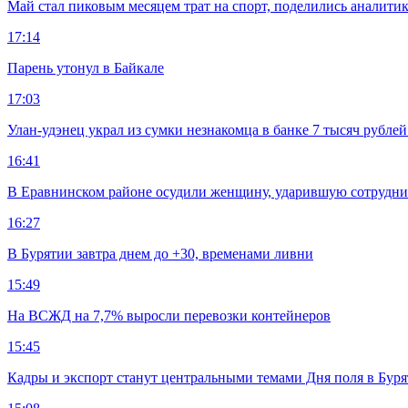
Май стал пиковым месяцем трат на спорт, поделились аналити
17:14
Парень утонул в Байкале
17:03
Улан-удэнец украл из сумки незнакомца в банке 7 тысяч рублей
16:41
В Еравнинском районе осудили женщину, ударившую сотрудни
16:27
В Бурятии завтра днем до +30, временами ливни
15:49
На ВСЖД на 7,7% выросли перевозки контейнеров
15:45
Кадры и экспорт станут центральными темами Дня поля в Бур