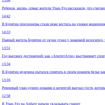
15:08
Ребенок, жизнь, семья: жители Улан-Удэ рассказали, что счита
14:42
В Бурятии пенсионеры стали реже вестись на уловки мошенни
14:33
Пьяный житель Бурятии от скуки угнал у знакомой велосипед, 
13:51
Год высоких достижений: как «АпатитАгро» выстраивает спо
13:34
В Бурятии мужчина пытался спрятать в своем нижнем белье на
13:16
Ревнивый улан-удэнец ножами и кочергой выгнал гостя, котор
12:58
В Улан-Удэ на Арбате начали укладывать гранит