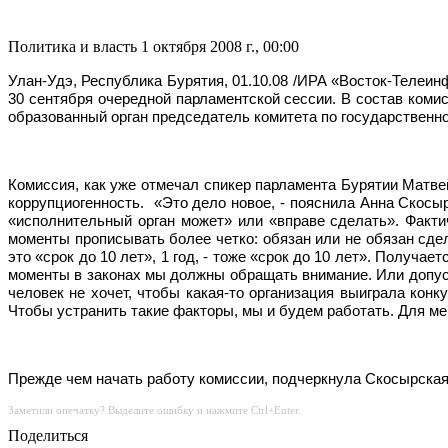
Политика и власть
1 октября 2008 г., 00:00
Улан-Удэ, Республика Бурятия, 01.10.08 /ИРА «Восток-Теле
30 сентября очередной парламентской сессии. В состав коми
образованный орган председатель комитета по государственн
Комиссия, как уже отмечал спикер парламента Бурятии Матве
коррупциогенность.
«Это дело новое, - пояснила Анна Скосы
«исполнительный орган может» или «вправе сделать». Факти
моменты прописывать более четко: обязан или не обязан сдел
это «срок до 10 лет», 1 год, - тоже «срок до 10 лет». Получае
моменты в законах мы должны обращать внимание. Или допуст
человек не хочет, чтобы какая-то организация выиграла конк
Чтобы устранить такие факторы, мы и будем работать. Для ме
Прежде чем начать работу комиссии, подчеркнула Скосырская
Заметили опечатку? Выделите ошибку и нажмите Ctrl+Enter.
Поделиться