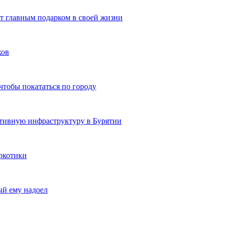
ют главным подарком в своей жизни
ков
чтобы покататься по городу
ртивную инфраструктуру в Бурятии
ркотики
ый ему надоел