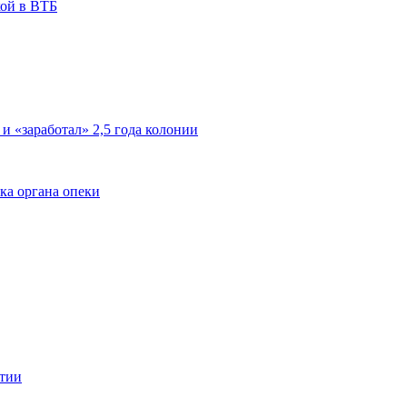
кой в ВТБ
 и «заработал» 2,5 года колонии
ка органа опеки
ятии