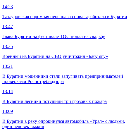
14:23
Татауровская паромная переправа снова заработала в Бурятии
13:47
Глава Бурятии на фестивале ТОС попал на свадьбу
13:35
Военный из Бурятии на СВО уничтожил «Бабу-ягу»
13:21
В Бурятии мошенники стали запугивать предпринимателей
проверками Роспотребнадзора
13:14
В Бурятии лесники потушили три грозовых пожара
13:09
В Бурятии в реку опрокинулся автомобиль «Урал» с людьми,
один человек выжил