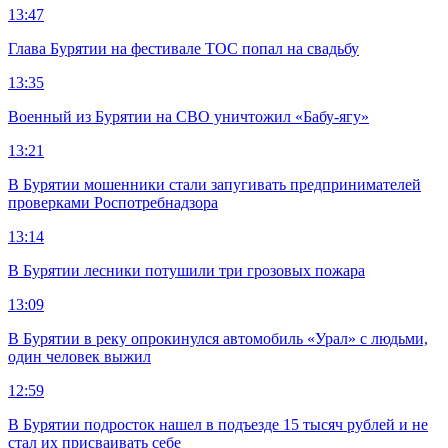
13:47
Глава Бурятии на фестивале ТОС попал на свадьбу
13:35
Военный из Бурятии на СВО уничтожил «Бабу-ягу»
13:21
В Бурятии мошенники стали запугивать предпринимателей
проверками Роспотребнадзора
13:14
В Бурятии лесники потушили три грозовых пожара
13:09
В Бурятии в реку опрокинулся автомобиль «Урал» с людьми,
один человек выжил
12:59
В Бурятии подросток нашел в подъезде 15 тысяч рублей и не
стал их присваивать себе