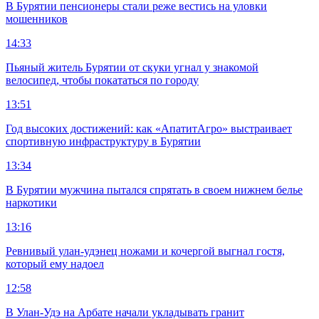
В Бурятии пенсионеры стали реже вестись на уловки
мошенников
14:33
Пьяный житель Бурятии от скуки угнал у знакомой
велосипед, чтобы покататься по городу
13:51
Год высоких достижений: как «АпатитАгро» выстраивает
спортивную инфраструктуру в Бурятии
13:34
В Бурятии мужчина пытался спрятать в своем нижнем белье
наркотики
13:16
Ревнивый улан-удэнец ножами и кочергой выгнал гостя,
который ему надоел
12:58
В Улан-Удэ на Арбате начали укладывать гранит