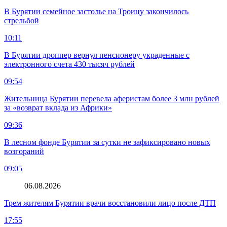
В Бурятии семейное застолье на Троицу закончилось
стрельбой
10:11
В Бурятии дроппер вернул пенсионеру украденные с
электронного счета 430 тысяч рублей
09:54
Жительница Бурятии перевела аферистам более 3 млн рублей
за «возврат вклада из Африки»
09:36
В лесном фонде Бурятии за сутки не зафиксировано новых
возгораний
09:05
06.08.2026
Трем жителям Бурятии врачи восстановили лицо после ДТП
17:55