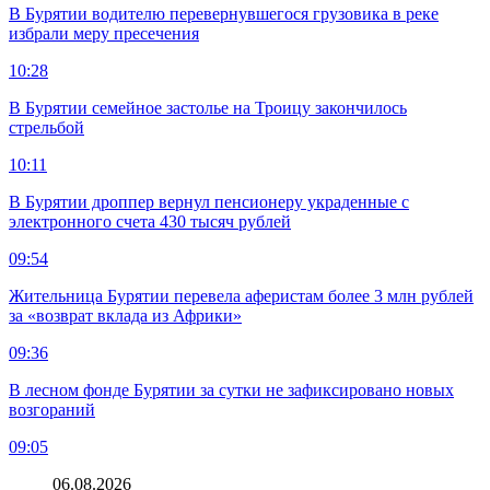
В Бурятии водителю перевернувшегося грузовика в реке
избрали меру пресечения
10:28
В Бурятии семейное застолье на Троицу закончилось
стрельбой
10:11
В Бурятии дроппер вернул пенсионеру украденные с
электронного счета 430 тысяч рублей
09:54
Жительница Бурятии перевела аферистам более 3 млн рублей
за «возврат вклада из Африки»
09:36
В лесном фонде Бурятии за сутки не зафиксировано новых
возгораний
09:05
06.08.2026