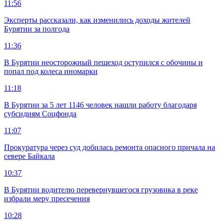
11:56
Эксперты рассказали, как изменились доходы жителей
Бурятии за полгода
11:36
В Бурятии неосторожный пешеход оступился с обочины и
попал под колеса иномарки
11:18
В Бурятии за 5 лет 1146 человек нашли работу благодаря
субсидиям Соцфонда
11:07
Прокуратура через суд добилась ремонта опасного причала на
севере Байкала
10:37
В Бурятии водителю перевернувшегося грузовика в реке
избрали меру пресечения
10:28