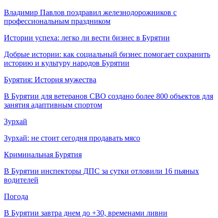
Владимир Павлов поздравил железнодорожников с
профессиональным праздником
Истории успеха: легко ли вести бизнес в Бурятии
Добрые истории: как социальный бизнес помогает сохранить
историю и культуру народов Бурятии
Бурятия: История мужества
В Бурятии для ветеранов СВО создано более 800 объектов для
занятия адаптивным спортом
Зурхай
Зурхай: не стоит сегодня продавать мясо
Криминальная Бурятия
В Бурятии инспекторы ДПС за сутки отловили 16 пьяных
водителей
Погода
В Бурятии завтра днем до +30, временами ливни