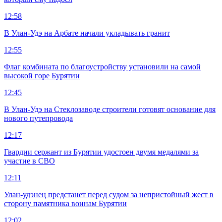
12:58
В Улан-Удэ на Арбате начали укладывать гранит
12:55
Флаг комбината по благоустройству установили на самой
высокой горе Бурятии
12:45
В Улан-Удэ на Стеклозаводе строители готовят основание для
нового путепровода
12:17
Гвардии сержант из Бурятии удостоен двумя медалями за
участие в СВО
12:11
Улан-удэнец предстанет перед судом за непристойный жест в
сторону памятника воинам Бурятии
12:02