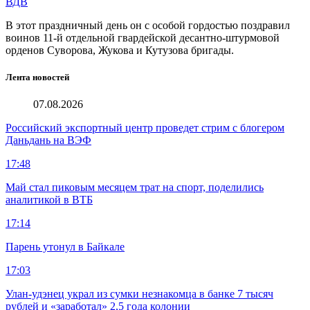
ВДВ
В этот праздничный день он с особой гордостью поздравил
воинов 11-й отдельной гвардейской десантно-штурмовой
орденов Суворова, Жукова и Кутузова бригады.
Лента новостей
07.08.2026
Российский экспортный центр проведет стрим с блогером
Даньдань на ВЭФ
17:48
Май стал пиковым месяцем трат на спорт, поделились
аналитикой в ВТБ
17:14
Парень утонул в Байкале
17:03
Улан-удэнец украл из сумки незнакомца в банке 7 тысяч
рублей и «заработал» 2,5 года колонии