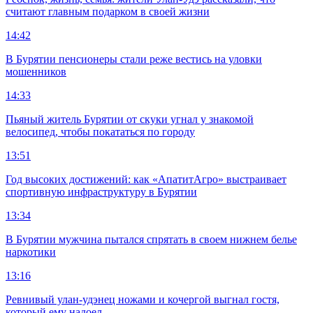
считают главным подарком в своей жизни
14:42
В Бурятии пенсионеры стали реже вестись на уловки
мошенников
14:33
Пьяный житель Бурятии от скуки угнал у знакомой
велосипед, чтобы покататься по городу
13:51
Год высоких достижений: как «АпатитАгро» выстраивает
спортивную инфраструктуру в Бурятии
13:34
В Бурятии мужчина пытался спрятать в своем нижнем белье
наркотики
13:16
Ревнивый улан-удэнец ножами и кочергой выгнал гостя,
который ему надоел