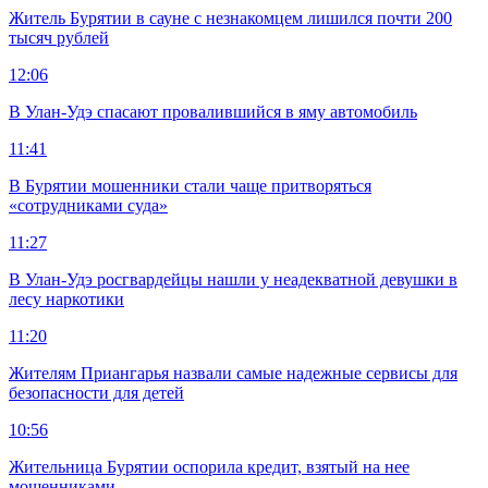
Житель Бурятии в сауне с незнакомцем лишился почти 200
тысяч рублей
12:06
В Улан-Удэ спасают провалившийся в яму автомобиль
11:41
В Бурятии мошенники стали чаще притворяться
«сотрудниками суда»
11:27
В Улан-Удэ росгвардейцы нашли у неадекватной девушки в
лесу наркотики
11:20
Жителям Приангарья назвали самые надежные сервисы для
безопасности для детей
10:56
Жительница Бурятии оспорила кредит, взятый на нее
мошенниками