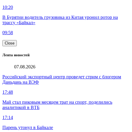
10:20
В Бурятии водитель грузовика из Китая уронил ротор на
трассу «Байкал»
09:58
Close
Лента новостей
07.08.2026
Российский экспортный центр проведет стрим с блогером
Даньдань на ВЭФ
17:48
Май стал пиковым месяцем трат на спорт, поделились
аналитикой в ВТБ
17:14
Парень утонул в Байкале