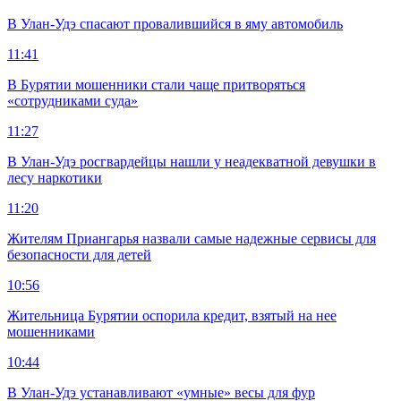
В Улан-Удэ спасают провалившийся в яму автомобиль
11:41
В Бурятии мошенники стали чаще притворяться
«сотрудниками суда»
11:27
В Улан-Удэ росгвардейцы нашли у неадекватной девушки в
лесу наркотики
11:20
Жителям Приангарья назвали самые надежные сервисы для
безопасности для детей
10:56
Жительница Бурятии оспорила кредит, взятый на нее
мошенниками
10:44
В Улан-Удэ устанавливают «умные» весы для фур