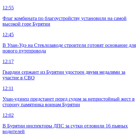
12:55
Флаг комбината по благоустройству установили на самой
высокой горе Бурятии
12:45
В Улан-Удэ на Стеклозаводе строители готовят основание для
нового путепровода
12:17
Гвардии сержант из Бурятии удостоен двумя медалями за
участие в СВО
12:11
Улан-удэнец предстанет перед судом за непристойный жест в
сторону памятника воинам Бурятии
12:02
В Бурятии инспекторы ДПС за сутки отловили 16 пьяных
водителей