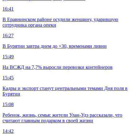
16:41
В Еравнинском районе осудили женщину, ударившую
сотрудника органа опеки
16:27
В Бурятии завтра днем до +30, временами ливни
15:49
На ВСЖД на 7,7% выросли перевозки контейнеров
15:45
Кадры и экспорт станут центральными темами Дня поля в
Бурятии
15:08
Ребенок, жизнь, семья: жители Улан-Удэ рассказали, что
считают главным подарком в своей жизни
14:42