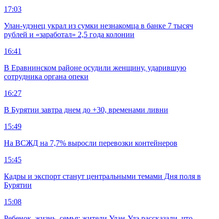
17:03
Улан-удэнец украл из сумки незнакомца в банке 7 тысяч
рублей и «заработал» 2,5 года колонии
16:41
В Еравнинском районе осудили женщину, ударившую
сотрудника органа опеки
16:27
В Бурятии завтра днем до +30, временами ливни
15:49
На ВСЖД на 7,7% выросли перевозки контейнеров
15:45
Кадры и экспорт станут центральными темами Дня поля в
Бурятии
15:08
Ребенок, жизнь, семья: жители Улан-Удэ рассказали, что