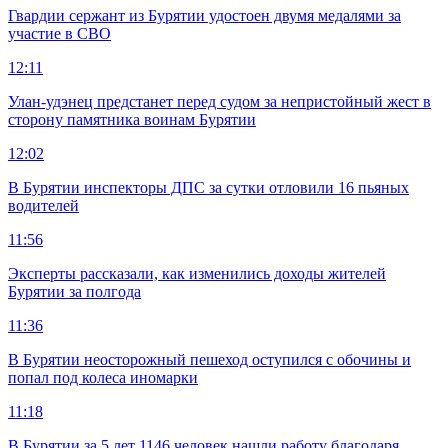
Гвардии сержант из Бурятии удостоен двумя медалями за
участие в СВО
12:11
Улан-удэнец предстанет перед судом за непристойный жест в
сторону памятника воинам Бурятии
12:02
В Бурятии инспекторы ДПС за сутки отловили 16 пьяных
водителей
11:56
Эксперты рассказали, как изменились доходы жителей
Бурятии за полгода
11:36
В Бурятии неосторожный пешеход оступился с обочины и
попал под колеса иномарки
11:18
В Бурятии за 5 лет 1146 человек нашли работу благодаря