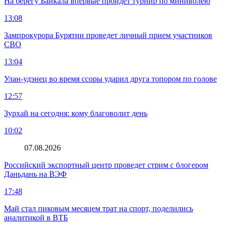
На берегу Байкала впервые пройдет турнир по миниволею
13:08
Зампрокурора Бурятии проведет личный прием участников
СВО
13:04
Улан-удэнец во время ссоры ударил друга топором по голове
12:57
Зурхай на сегодня: кому благоволит день
10:02
07.08.2026
Российский экспортный центр проведет стрим с блогером
Даньдань на ВЭФ
17:48
Май стал пиковым месяцем трат на спорт, поделились
аналитикой в ВТБ