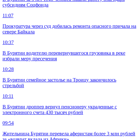
субсидиям Соцфонда
11:07
Прокуратура через суд добилась ремонта опасного причала на
севере Байкала
10:37
В Бурятии водителю перевернувшегося грузовика в реке
избрали меру пресечения
10:28
В Бурятии семейное застолье на Троицу закончилось
стрельбой
10:11
В Бурятии дроппер вернул пенсионеру украденные с
электронного счета 430 тысяч рублей
09:54
Жительница Бурятии перевела аферистам более 3 млн рублей
за «возврат вклада из Африки»