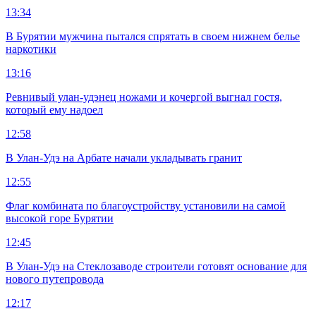
13:34
В Бурятии мужчина пытался спрятать в своем нижнем белье
наркотики
13:16
Ревнивый улан-удэнец ножами и кочергой выгнал гостя,
который ему надоел
12:58
В Улан-Удэ на Арбате начали укладывать гранит
12:55
Флаг комбината по благоустройству установили на самой
высокой горе Бурятии
12:45
В Улан-Удэ на Стеклозаводе строители готовят основание для
нового путепровода
12:17