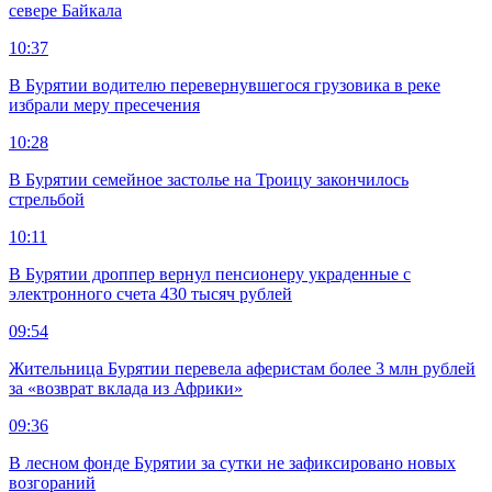
севере Байкала
10:37
В Бурятии водителю перевернувшегося грузовика в реке
избрали меру пресечения
10:28
В Бурятии семейное застолье на Троицу закончилось
стрельбой
10:11
В Бурятии дроппер вернул пенсионеру украденные с
электронного счета 430 тысяч рублей
09:54
Жительница Бурятии перевела аферистам более 3 млн рублей
за «возврат вклада из Африки»
09:36
В лесном фонде Бурятии за сутки не зафиксировано новых
возгораний