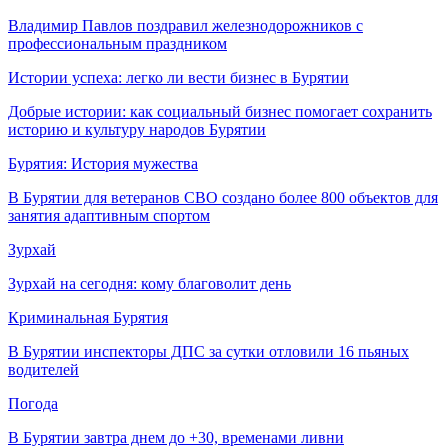
Владимир Павлов поздравил железнодорожников с
профессиональным праздником
Истории успеха: легко ли вести бизнес в Бурятии
Добрые истории: как социальный бизнес помогает сохранить
историю и культуру народов Бурятии
Бурятия: История мужества
В Бурятии для ветеранов СВО создано более 800 объектов для
занятия адаптивным спортом
Зурхай
Зурхай на сегодня: кому благоволит день
Криминальная Бурятия
В Бурятии инспекторы ДПС за сутки отловили 16 пьяных
водителей
Погода
В Бурятии завтра днем до +30, временами ливни