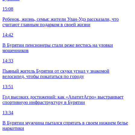
15:08
Ребенок, жизнь, семья: жители Улан-Удэ рассказали, что
считают главным подарком в своей жизни
14:42
В Бурятии пенсионеры стали реже вестись на уловки
мошенников
14:33
Пьяный житель Бурятии от скуки угнал у знакомой
велосипед, чтобы покататься по городу
13:51
Год высоких достижений: как «АпатитАгро» выстраивает
спортивную инфраструктуру в Бурятии
13:34
В Бурятии мужчина пытался спрятать в своем нижнем белье
наркотики