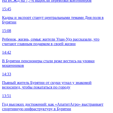
На ВСЖД на 7,7% выросли перевозки контейнеров
15:45
Кадры и экспорт станут центральными темами Дня поля в
Бурятии
15:08
Ребенок, жизнь, семья: жители Улан-Удэ рассказали, что
считают главным подарком в своей жизни
14:42
В Бурятии пенсионеры стали реже вестись на уловки
мошенников
14:33
Пьяный житель Бурятии от скуки угнал у знакомой
велосипед, чтобы покататься по городу
13:51
Год высоких достижений: как «АпатитАгро» выстраивает
спортивную инфраструктуру в Бурятии