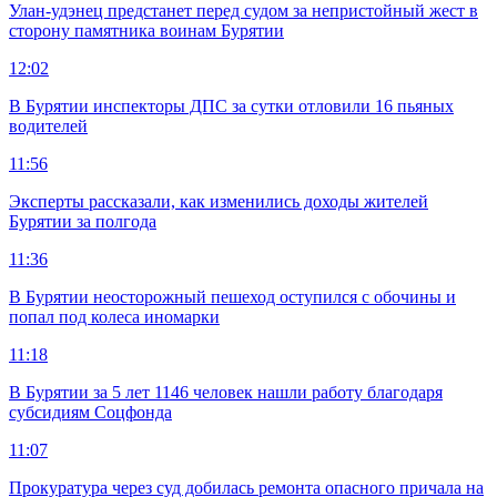
Улан-удэнец предстанет перед судом за непристойный жест в
сторону памятника воинам Бурятии
12:02
В Бурятии инспекторы ДПС за сутки отловили 16 пьяных
водителей
11:56
Эксперты рассказали, как изменились доходы жителей
Бурятии за полгода
11:36
В Бурятии неосторожный пешеход оступился с обочины и
попал под колеса иномарки
11:18
В Бурятии за 5 лет 1146 человек нашли работу благодаря
субсидиям Соцфонда
11:07
Прокуратура через суд добилась ремонта опасного причала на