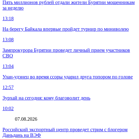
Пять миллионов рублей отдали жители Бурятии мошенникам
за неделю
13:18
На берегу Байкала впервые пройдет турнир по миниволею
13:08
Зампрокурора Бурятии проведет личный прием участников
СВО
13:04
Улан-удэнец во время ссоры ударил друга топором по голове
12:57
Зурхай на сегодня: кому благоволит день
10:02
07.08.2026
Российский экспортный центр проведет стрим с блогером
Даньдань на ВЭФ