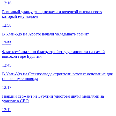
13:16
Ревнивый улан-удэнец ножами и кочергой выгнал гостя,
который ему надоел
12:58
В Улан-Удэ на Арбате начали укладывать гранит
12:55
Флаг комбината по благоустройству установили на самой
высокой горе Бурятии
12:45
В Улан-Удэ на Стеклозаводе строители готовят основание для
нового путепровода
12:17
Гвардии сержант из Бурятии удостоен двумя медалями за
участие в СВО
12:11