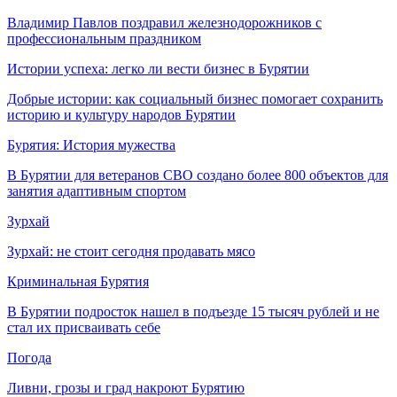
Владимир Павлов поздравил железнодорожников с
профессиональным праздником
Истории успеха: легко ли вести бизнес в Бурятии
Добрые истории: как социальный бизнес помогает сохранить
историю и культуру народов Бурятии
Бурятия: История мужества
В Бурятии для ветеранов СВО создано более 800 объектов для
занятия адаптивным спортом
Зурхай
Зурхай: не стоит сегодня продавать мясо
Криминальная Бурятия
В Бурятии подросток нашел в подъезде 15 тысяч рублей и не
стал их присваивать себе
Погода
Ливни, грозы и град накроют Бурятию