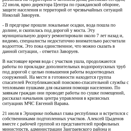
22 июля, врио директора Центра по гражданской обороне,
защите населения и территорий от чрезвычайных ситуаций
Николай Заворуев.
- В предгорье прошли локальные осадки, вода пошла по
долине, и скопилась под дорогой у моста. Эту
муниципальную дорогу ремонтировали около 7 лет назад и,
видимо, специалисты недостаточно внимательно рассчитали
водоотток. Это пока единственное, что можно сказать в
данной ситуации, - отметил Заворуев.
В настоящее время вода с участков ушла, продолжаются
работы по прокладке дополнительных водопропускных труб
под дорогой с целью повышения работы водоотводных
сооружений. На месте в готовности находится группа
спасателей Республиканской поисково-спасательной службы с
тепловыми пушками для оказания помощи населению. По
заявкам граждан они проводят работы по сушке помещений,
рассказал начальник центра управления в кризисных
ситуациях МЧС Евгений Варава.
21 июля в Эрхирике побывал глава республики и встретился с
собственниками подтопленных участков. Алексей Цыденов
вместе с рабочей группой из представителей профильных
министерств, администрации Заиграевского района и