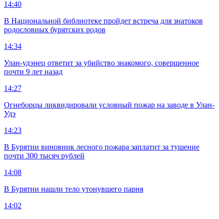
14:40
В Национальной библиотеке пройдет встреча для знатоков
родословных бурятских родов
14:34
Улан-удэнец ответит за убийство знакомого, совершенное
почти 9 лет назад
14:27
Огнеборцы ликвидировали условный пожар на заводе в Улан-
Удэ
14:23
В Бурятии виновник лесного пожара заплатит за тушение
почти 300 тысяч рублей
14:08
В Бурятии нашли тело утонувшего парня
14:02