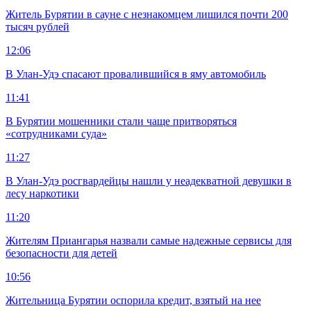
Житель Бурятии в сауне с незнакомцем лишился почти 200
тысяч рублей
12:06
В Улан-Удэ спасают провалившийся в яму автомобиль
11:41
В Бурятии мошенники стали чаще притворяться
«сотрудниками суда»
11:27
В Улан-Удэ росгвардейцы нашли у неадекватной девушки в
лесу наркотики
11:20
Жителям Приангарья назвали самые надежные сервисы для
безопасности для детей
10:56
Жительница Бурятии оспорила кредит, взятый на нее