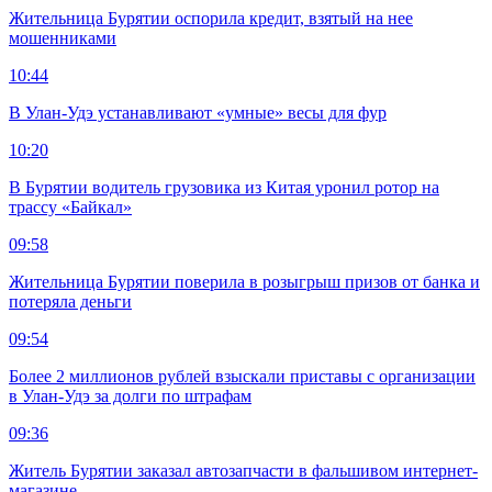
Жительница Бурятии оспорила кредит, взятый на нее
мошенниками
10:44
В Улан-Удэ устанавливают «умные» весы для фур
10:20
В Бурятии водитель грузовика из Китая уронил ротор на
трассу «Байкал»
09:58
Жительница Бурятии поверила в розыгрыш призов от банка и
потеряла деньги
09:54
Более 2 миллионов рублей взыскали приставы с организации
в Улан-Удэ за долги по штрафам
09:36
Житель Бурятии заказал автозапчасти в фальшивом интернет-
магазине