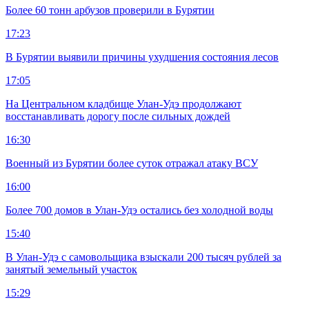
Более 60 тонн арбузов проверили в Бурятии
17:23
В Бурятии выявили причины ухудшения состояния лесов
17:05
На Центральном кладбище Улан-Удэ продолжают
восстанавливать дорогу после сильных дождей
16:30
Военный из Бурятии более суток отражал атаку ВСУ
16:00
Более 700 домов в Улан-Удэ остались без холодной воды
15:40
В Улан-Удэ с самовольщика взыскали 200 тысяч рублей за
занятый земельный участок
15:29