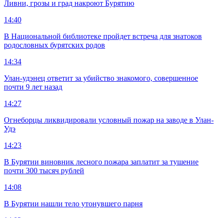
Ливни, грозы и град накроют Бурятию
14:40
В Национальной библиотеке пройдет встреча для знатоков
родословных бурятских родов
14:34
Улан-удэнец ответит за убийство знакомого, совершенное
почти 9 лет назад
14:27
Огнеборцы ликвидировали условный пожар на заводе в Улан-
Удэ
14:23
В Бурятии виновник лесного пожара заплатит за тушение
почти 300 тысяч рублей
14:08
В Бурятии нашли тело утонувшего парня