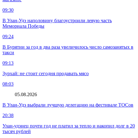
09:30
В Улан-Удэ наполовину благоустроили левую часть
Мемориала Победы
09:24
В Бурятии за год в два раза увеличилось число самозанятых в
такси
09:13
Зурхай: не стоит сегодня продавать мясо
08:03
05.08.2026
В Улан-Удэ выбрали лучшую делегацию на фестивале ТОСов
20:38
Улан-удэнец почти год не платил за тепло и накопил долг в 20
тысяч рублей