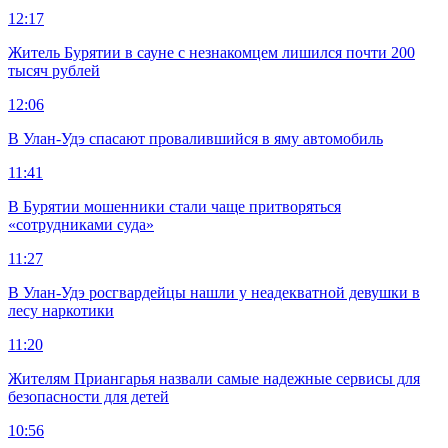
12:17
Житель Бурятии в сауне с незнакомцем лишился почти 200
тысяч рублей
12:06
В Улан-Удэ спасают провалившийся в яму автомобиль
11:41
В Бурятии мошенники стали чаще притворяться
«сотрудниками суда»
11:27
В Улан-Удэ росгвардейцы нашли у неадекватной девушки в
лесу наркотики
11:20
Жителям Приангарья назвали самые надежные сервисы для
безопасности для детей
10:56