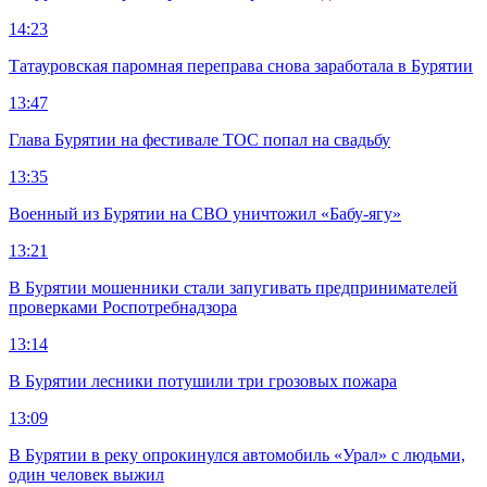
14:23
Татауровская паромная переправа снова заработала в Бурятии
13:47
Глава Бурятии на фестивале ТОС попал на свадьбу
13:35
Военный из Бурятии на СВО уничтожил «Бабу-ягу»
13:21
В Бурятии мошенники стали запугивать предпринимателей
проверками Роспотребнадзора
13:14
В Бурятии лесники потушили три грозовых пожара
13:09
В Бурятии в реку опрокинулся автомобиль «Урал» с людьми,
один человек выжил