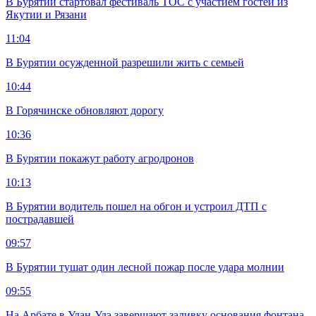
В Бурятии стартовал фестиваль ТОС с участием гостей из
Якутии и Рязани
11:04
В Бурятии осужденной разрешили жить с семьей
10:44
В Горячинске обновляют дорогу
10:36
В Бурятии покажут работу агродронов
10:13
В Бурятии водитель пошел на обгон и устроил ДТП с
пострадавшей
09:57
В Бурятии тушат один лесной пожар после удара молнии
09:55
На Арбате в Улан-Удэ завершают заливку основания фонтана