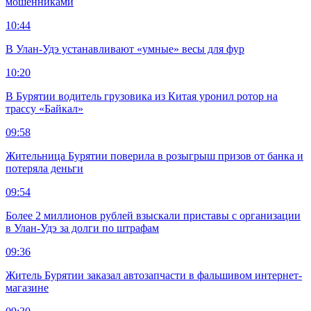
мошенниками
10:44
В Улан-Удэ устанавливают «умные» весы для фур
10:20
В Бурятии водитель грузовика из Китая уронил ротор на
трассу «Байкал»
09:58
Жительница Бурятии поверила в розыгрыш призов от банка и
потеряла деньги
09:54
Более 2 миллионов рублей взыскали приставы с организации
в Улан-Удэ за долги по штрафам
09:36
Житель Бурятии заказал автозапчасти в фальшивом интернет-
магазине