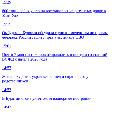
15:29
800 тонн щебня ушло на восстановление размытых дорог в
Улан-Удэ
15:15
Омбудсмен Бурятии обсудила с уполномоченным по правам
человека России защиту прав участников СВО
15:01
Почти 7 млн пассажиров отправились в поездки со станций
ВСЖД с начала 2026 года
14:57
Житель Бурятии украл велосипед и спрятал его у
родственников
14:53
В Бурятии огонь уничтожил надворные постройки
14:43