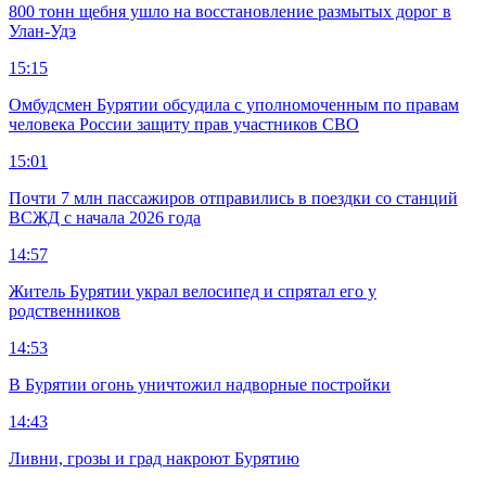
800 тонн щебня ушло на восстановление размытых дорог в
Улан-Удэ
15:15
Омбудсмен Бурятии обсудила с уполномоченным по правам
человека России защиту прав участников СВО
15:01
Почти 7 млн пассажиров отправились в поездки со станций
ВСЖД с начала 2026 года
14:57
Житель Бурятии украл велосипед и спрятал его у
родственников
14:53
В Бурятии огонь уничтожил надворные постройки
14:43
Ливни, грозы и град накроют Бурятию