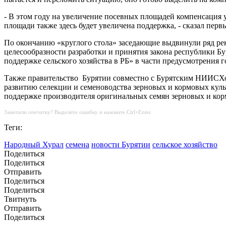
- В этом году на увеличение посевных площадей компенсация у
площади также здесь будет увеличена поддержка, - сказал перв
По окончанию «круглого стола» заседающие выдвинули ряд рек
целесообразности разработки и принятия закона республики Б
поддержке сельского хозяйства в РБ» в части предусмотрения 
Также правительство Бурятии совместно с Бурятским НИИСХо
развитию селекции и семеноводства зерновых и кормовых куль
поддержке производителя оригинальных семян зерновых и корм
Заметили опечатку? Выделите ошибку и нажмите Ctrl+Enter.
Теги:
Народный Хурал
семена
новости Бурятии
сельское хозяйство
Поделиться
Поделиться
Отправить
Поделиться
Поделиться
Твитнуть
Отправить
Поделиться