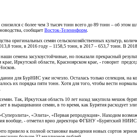
снизился с более чем 3 тысяч тонн всего до 89 тонн – об этом ш
еноводства, сообщает
Восток-Телеинформ
.
дства оригинальных семян сельскохозяйственных культур, колич
3,8 тонн, в 2016 году – 1158,5 тонн, в 2017 – 653,7 тонн. В 20
наши семена засухоустойчивые, но показали прекрасный результа
м крае, Иркутской области, Красноярском крае, - говорит пред
Носков.
адании для БурНИС уже исчезло. Осталась только селекция, на 
талось их порядка пяти тонн. Хотя для того, чтобы вести нормал
.
емян. Так, Иркутская область 10 лет назад закупила мешок бур
ает в выращивании семян, в то время, как Бурятия расходует эл
 «Суперэлита», «Элита», «Первая репродукция». Находим возмож
ствия вообще, - отметил врио директора ФГБНУ «Бурятский НИИ
что привело к полной остановке выведения новых сортов зерновы
пенсации больше 32 миллионов рублей.