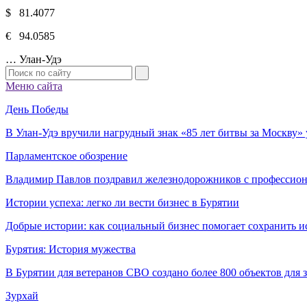
$ 81.4077
€ 94.0585
…
Улан-Удэ
Меню сайта
День Победы
В Улан-Удэ вручили нагрудный знак «85 лет битвы за Москву
Парламентское обозрение
Владимир Павлов поздравил железнодорожников с профессио
Истории успеха: легко ли вести бизнес в Бурятии
Добрые истории: как социальный бизнес помогает сохранить и
Бурятия: История мужества
В Бурятии для ветеранов СВО создано более 800 объектов для
Зурхай