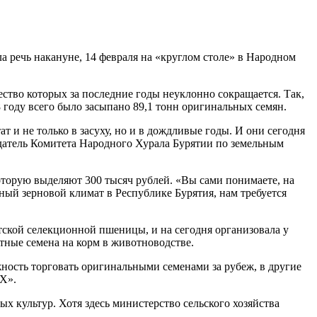
ла речь накануне, 14 февраля на «круглом столе» в Народном
ество которых за последние годы неуклонно сокращается. Так,
18 году всего было засыпано 89,1 тонн оригинальных семян.
т и не только в засуху, но и в дождливые годы. И они сегодня
седатель Комитета Народного Хурала Бурятии по земельным
которую выделяют 300 тысяч рублей. «Вы сами понимаете, на
ьный зерновой климат в Республике Бурятия, нам требуется
ятской селекционной пшеницы, и на сегодня организовала у
итные семена на корм в животноводстве.
ность торговать оригинальными семенами за рубеж, в другие
СХ».
х культур. Хотя здесь министерство сельского хозяйства