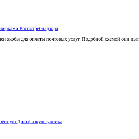
оверками Роспотребнадзора
ен якобы для оплаты почтовых услуг. Подобной схемой они пы
ящённую Дню физкультурника