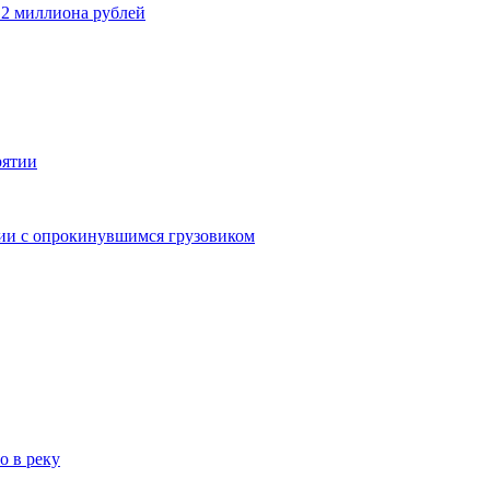
 2 миллиона рублей
рятии
дии с опрокинувшимся грузовиком
о в реку