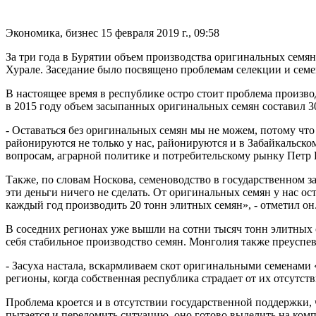
Экономика, бизнес
15 февраля 2019 г., 09:58
За три года в Бурятии объем производства оригинальных семян 
Хурале. Заседание было посвящено проблемам селекции и сем
В настоящее время в республике остро стоит проблема произво
в 2015 году объем засыпанных оригинальных семян составил 301
- Оставаться без оригинальных семян мы не можем, потому что 
районируются не только у нас, районируются и в Забайкальско
вопросам, аграрной политике и потребительскому рынку Петр 
Также, по словам Носкова, семеноводство в государственном з
эти деньги ничего не сделать. От оригинальных семян у нас ос
каждый год производить 20 тонн элитных семян», - отметил он
В соседних регионах уже вышли на сотни тысяч тонн элитных с
себя стабильное производство семян. Монголия также преуспев
- Засуха настала, вскармливаем скот оригинальными семенами
регионы, когда собственная республика страдает от их отсут
Проблема кроется и в отсутствии государственной поддержки, 
пытается и переломить ситуацию, оно готово выделить на ком