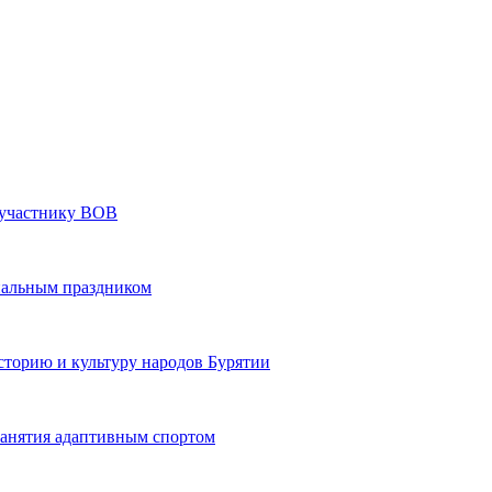
» участнику ВОВ
нальным праздником
сторию и культуру народов Бурятии
 занятия адаптивным спортом