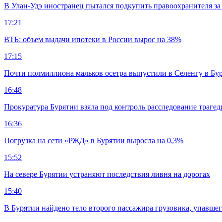
В Улан-Удэ иностранец пытался подкупить правоохранителя за
17:21
ВТБ: объем выдачи ипотеки в России вырос на 38%
17:15
Почти полмиллиона мальков осетра выпустили в Селенгу в Бу
16:48
Прокуратура Бурятии взяла под контроль расследование траге
16:36
Погрузка на сети «РЖД» в Бурятии выросла на 0,3%
15:52
На севере Бурятии устраняют последствия ливня на дорогах
15:40
В Бурятии найдено тело второго пассажира грузовика, упавшег