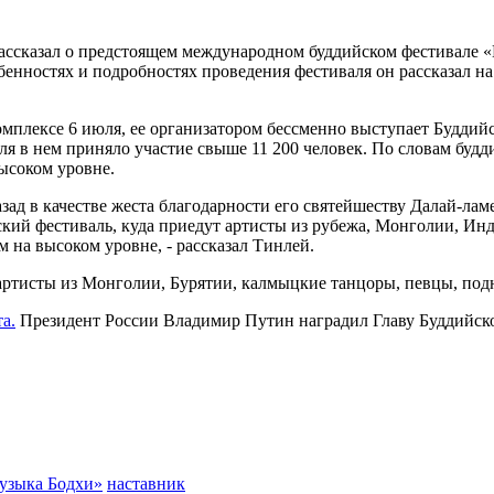
ассказал о предстоящем международном буддийском фестивале 
бенностях и подробностях проведения фестиваля он рассказал н
омплексе 6 июля, ее организатором бессменно выступает Буддий
ля в нем приняло участие свыше 11 200 человек. По словам буд
высоком уровне.
ад в качестве жеста благодарности его святейшеству Далай-ламе
й фестиваль, куда приедут артисты из рубежа, Монголии, Инди
 на высоком уровне, - рассказал Тинлей.
ртисты из Монголии, Бурятии, калмыцкие танцоры, певцы, подн
а.
Президент России Владимир Путин наградил Главу Буддийск
узыка Бодхи»
наставник