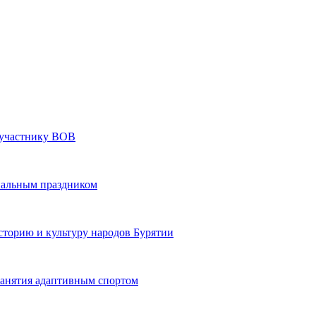
» участнику ВОВ
нальным праздником
сторию и культуру народов Бурятии
 занятия адаптивным спортом