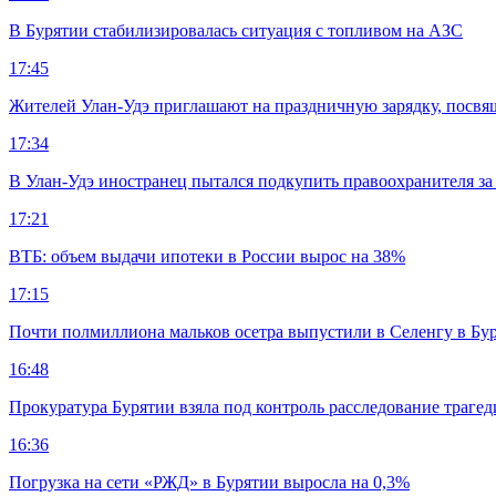
В Бурятии стабилизировалась ситуация с топливом на АЗС
17:45
Жителей Улан-Удэ приглашают на праздничную зарядку, посв
17:34
В Улан-Удэ иностранец пытался подкупить правоохранителя за
17:21
ВТБ: объем выдачи ипотеки в России вырос на 38%
17:15
Почти полмиллиона мальков осетра выпустили в Селенгу в Бу
16:48
Прокуратура Бурятии взяла под контроль расследование траге
16:36
Погрузка на сети «РЖД» в Бурятии выросла на 0,3%