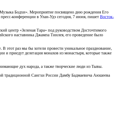
«Музыка Бодхи». Мероприятие посвящено дню рождения Его
а пресс-конференции в Улан-Удэ сегодня, 7 июня, пишет
Восток-
ский центр «Зеленая Тара» под руководством Досточтимого
дийского наставника Джампа Тинлея, его проведение было
. В этот раз мы бы хотели провести уникальное празднование,
и и приедут делегация монахов из монастыря, которые также
имающие дух народа, а также творческие люди из Тывы.
ой традиционной Сангхи России Дамбу Бадмаевича Аюшеева