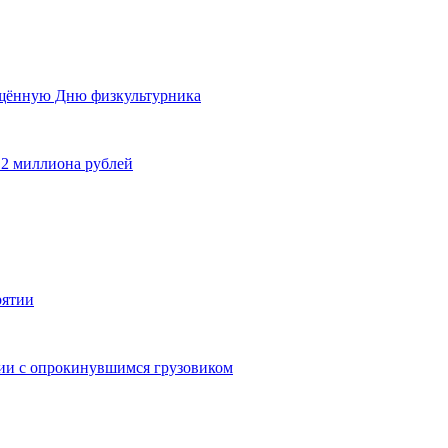
ящённую Дню физкультурника
 2 миллиона рублей
рятии
дии с опрокинувшимся грузовиком