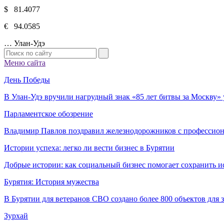
$ 81.4077
€ 94.0585
…
Улан-Удэ
Меню сайта
День Победы
В Улан-Удэ вручили нагрудный знак «85 лет битвы за Москву
Парламентское обозрение
Владимир Павлов поздравил железнодорожников с профессио
Истории успеха: легко ли вести бизнес в Бурятии
Добрые истории: как социальный бизнес помогает сохранить и
Бурятия: История мужества
В Бурятии для ветеранов СВО создано более 800 объектов для
Зурхай