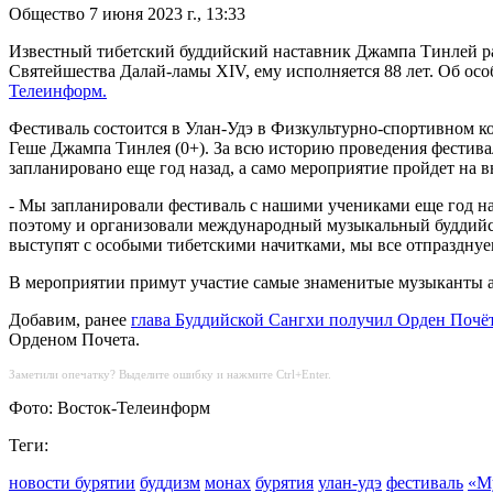
Общество
7 июня 2023 г., 13:33
Известный тибетский буддийский наставник Джампа Тинлей р
Святейшества Далай-ламы XIV, ему исполняется 88 лет. Об осо
Телеинформ.
Фестиваль состоится в Улан-Удэ в Физкультурно-спортивном к
Геше Джампа Тинлея (0+). За всю историю проведения фестива
запланировано еще год назад, а само мероприятие пройдет на 
- Мы запланировали фестиваль с нашими учениками еще год наз
поэтому и организовали международный музыкальный буддийски
выступят с особыми тибетскими начитками, мы все отпразднуем
В мероприятии примут участие самые знаменитые музыканты а
Добавим, ранее
глава Буддийской Сангхи получил Орден Почёт
Орденом Почета.
Заметили опечатку? Выделите ошибку и нажмите Ctrl+Enter.
Фото: Восток-Телеинформ
Теги:
новости бурятии
буддизм
монах
бурятия
улан-удэ
фестиваль
«М