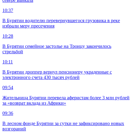
севере Байкала
10:37
В Бурятии водителю перевернувшегося грузовика в реке
избрали меру пресечения
10:28
В Бурятии семейное застолье на Троицу закончилось
стрельбой
10:11
В Бурятии дроппер вернул пенсионеру украденные с
электронного счета 430 тысяч рублей
09:54
Жительница Бурятии перевела аферистам более 3 млн рублей
за «возврат вклада из Африки»
09:36
В лесном фонде Бурятии за сутки не зафиксировано новых
возгораний