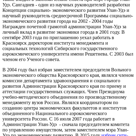
Удэ. Сангадиев - один из научных руководителей разработки
Концепции социально- экономического развития Улан-Удэ и
научный руководитель среднесрочной Программы социально-
экономического развития города на 2002 - 2004 годы
Награжден почетной грамотой администрации Улан-Удэ за
личный вклад в развитие экономики города в 2001 году. В
сентябре 2003 года по приглашению уехал работать в
Красноярск директором института менеджмента и
социальных технологий Сибирского государственного
аэрокосмического университета имени Решетнева. С 2003 был
членом его Ученого совета.
В 2004 году был избран заместителем председателя Вольного
экономического общества Красноярского края, являлся членом
комиссии департамента здравоохранения и социального
развития Администрации Красноярского края по приему и
аттестации государственных служащих. Член Президиума
учебно-методического объединения по производственному
менеджменту вузов России. Являлся координатором по
созданию центра экономических факультетов и институтов
объединенного Национального аэрокосмического
университета России. С 16 июля 2007 года работает в
Администрации Улан-Удэ - сначала председателем комитета
по управлению имуществом, затем заместителем мэра Улан-
Удэ по экономическому развитию. В 2015 году
избран сити-