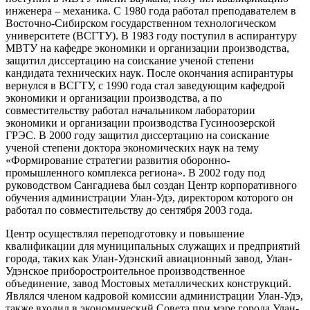
инженера – механика. С 1980 года работал преподавателем в
Восточно-Сибирском государственном технологическом
университете (ВСГТУ). В 1983 году поступил в аспирантуру
МВТУ на кафедре экономики и организации производства,
защитил диссертацию на соискание ученой степени
кандидата технических наук. После окончания аспирантуры
вернулся в ВСГТУ, с 1990 года стал заведующим кафедрой
экономики и организации производства, а по
совместительству работал начальником лаборатории
экономики и организации производства Гусиноозерской
ГРЭС. В 2000 году защитил диссертацию на соискание
ученой степени доктора экономических наук на тему
«Формирование стратегии развития оборонно-
промышленного комплекса региона». В 2002 году под
руководством Сангадиева был создан Центр корпоративного
обучения администрации Улан-Удэ, директором которого он
работал по совместительству до сентября 2003 года.
Центр осуществлял переподготовку и повышение
квалификации для муниципальных служащих и предприятий
города, таких как Улан-Удэнский авиационный завод, Улан-
Удэнское приборостроительное производственное
объединение, завод Мостовых металлических конструкций.
Являлся членом кадровой комиссии администрации Улан-Удэ,
также входил в экономический Совета при мэре города Улан-