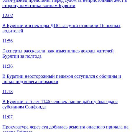
Улан-удэнец предстанет перед судом за непристойный жест в
сторону памятника воинам Бурятии
12:02
В Бурятии инспекторы ДПС за сутки отловили 16 пьяных
водителей
11:56
Эксперты рассказали, как изменились доходы жителей
Бурятии за полгода
11:36
В Бурятии неосторожный пешеход оступился с обочины и
попал под колеса иномарки
11:18
В Бурятии за 5 лет 1146 человек нашли работу благодаря
субсидиям Соцфонда
11:07
Прокуратура через суд добилась ремонта опасного причала на