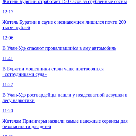
Житель Бурятии отработает 150 часов за срубленные сосны
12:17
Житель Бурятии в сауне с незнакомцем лишился почти 200
тысяч рублей
12:06
В Улан-Удэ спасают провалившийся в яму автомобиль
11:41
В Бурятии мошенники стали чаще притворяться
«сотрудниками суда»
11:27
В Улан-Удэ росгвардейцы нашли у неадекватной девушки в
лесу наркотики
11:20
Жителям Приангарья назвали самые надежные сервисы для
безопасности для детей