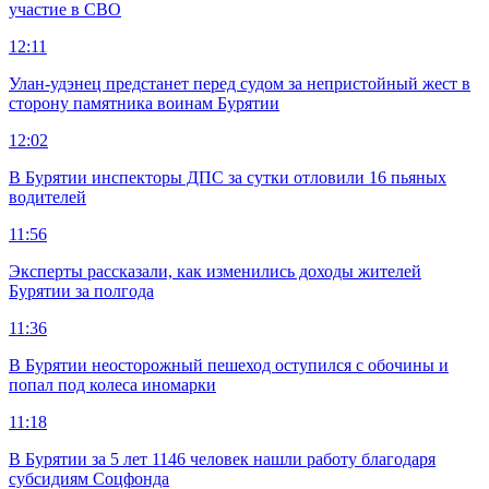
участие в СВО
12:11
Улан-удэнец предстанет перед судом за непристойный жест в
сторону памятника воинам Бурятии
12:02
В Бурятии инспекторы ДПС за сутки отловили 16 пьяных
водителей
11:56
Эксперты рассказали, как изменились доходы жителей
Бурятии за полгода
11:36
В Бурятии неосторожный пешеход оступился с обочины и
попал под колеса иномарки
11:18
В Бурятии за 5 лет 1146 человек нашли работу благодаря
субсидиям Соцфонда