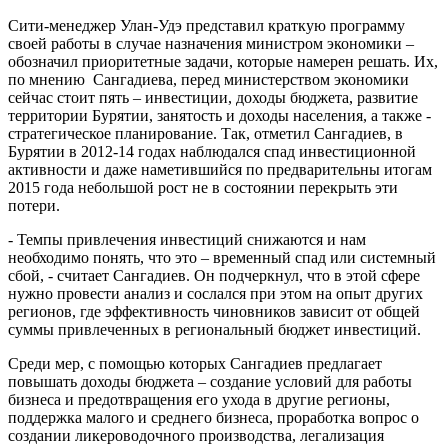
Сити-менеджер Улан-Удэ представил краткую программу
своей работы в случае назначения министром экономики –
обозначил приоритетные задачи, которые намерен решать. Их,
по мнению Сангадиева, перед министерством экономики
сейчас стоит пять – инвестиции, доходы бюджета, развитие
территории Бурятии, занятость и доходы населения, а также -
стратегическое планирование. Так, отметил Сангадиев, в
Бурятии в 2012-14 годах наблюдался спад инвестиционной
активности и даже наметившийся по предварительны итогам
2015 года небольшой рост не в состоянии перекрыть эти
потери.
- Темпы привлечения инвестиций снижаются и нам
необходимо понять, что это – временный спад или системный
сбой, - считает Сангадиев. Он подчеркнул, что в этой сфере
нужно провести анализ и сослался при этом на опыт других
регионов, где эффективность чиновников зависит от общей
суммы привлеченных в региональный бюджет инвестиций.
Среди мер, с помощью которых Сангадиев предлагает
повышать доходы бюджета – создание условий для работы
бизнеса и предотвращения его ухода в другие регионы,
поддержка малого и среднего бизнеса, проработка вопрос о
создании ликероводочного производства, легализация