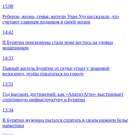
15:08
Ребенок, жизнь, семья: жители Улан-Удэ рассказали, что
считают главным подарком в своей жизни
14:42
В Бурятии пенсионеры стали реже вестись на уловки
мошенников
14:33
Пьяный житель Бурятии от скуки угнал у знакомой
велосипед, чтобы покататься по городу
13:51
Год высоких достижений: как «АпатитАгро» выстраивает
спортивную инфраструктуру в Бурятии
13:34
В Бурятии мужчина пытался спрятать в своем нижнем белье
наркотики