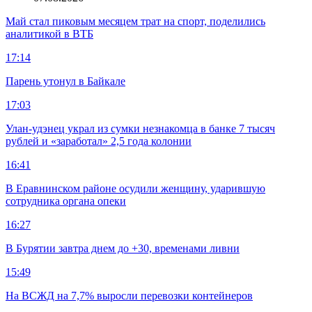
Май стал пиковым месяцем трат на спорт, поделились
аналитикой в ВТБ
17:14
Парень утонул в Байкале
17:03
Улан-удэнец украл из сумки незнакомца в банке 7 тысяч
рублей и «заработал» 2,5 года колонии
16:41
В Еравнинском районе осудили женщину, ударившую
сотрудника органа опеки
16:27
В Бурятии завтра днем до +30, временами ливни
15:49
На ВСЖД на 7,7% выросли перевозки контейнеров