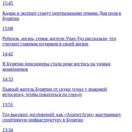
15:45
Кадры и экспорт станут центральными темами Дня поля в
Бурятии
15:08
Ребенок, жизнь, семья: жители Улан-Удэ рассказали, что
считают главным подарком в своей жизни
14:42
В Бурятии пенсионеры стали реже вестись на уловки
мошенников
14:33
Пьяный житель Бурятии от скуки угнал у знакомой
велосипед, чтобы покататься по городу
13:51
Год высоких достижений: как «АпатитАгро» выстраивает
спортивную инфраструктуру в Бурятии
13:34