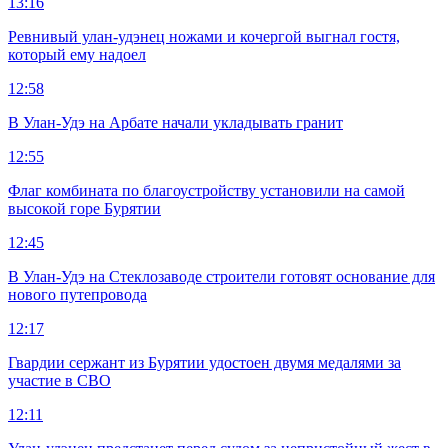
13:16
Ревнивый улан-удэнец ножами и кочергой выгнал гостя,
который ему надоел
12:58
В Улан-Удэ на Арбате начали укладывать гранит
12:55
Флаг комбината по благоустройству установили на самой
высокой горе Бурятии
12:45
В Улан-Удэ на Стеклозаводе строители готовят основание для
нового путепровода
12:17
Гвардии сержант из Бурятии удостоен двумя медалями за
участие в СВО
12:11