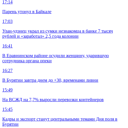
17:14
Парень утонул в Байкале
17:03
Улан-удэнец украл из сумки незнакомца в банке 7 тысяч
рублей и «заработал» 2,5 года колонии
16:41
В Еравнинском районе осудили женщину, ударившую
сотрудника органа опеки
16:27
В Бурятии завтра днем до +30, временами ливни
15:49
На ВСЖД на 7,7% выросли перевозки контейнеров
15:45
Кадры и экспорт станут центральными темами Дня поля в
Бурятии