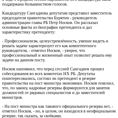
поддержана большинством голосов.
Кандидатуру Сангадиева депутатам представил заместитель
председателя правительства Бурятии - руководитель
администрации главы РБ Петр Носков. Он рассказал
основные факты из биографии претендента и дал
характеристику претенденту:
- Профессионализм, целеустремлённость, умение видеть и
решать задачи характеризует его как компетентного
руководителя, - отметил Носков, - уверен, что
профессиональный и жизненный опыт позволит решать ему
задачи на данном посту.
Носков напомнил, что перед сессией Сангадиев прошел
собеседования во всех комитетах НХ РБ. Депутаты
поинтересовались, состоял ли претендент в резерве
правительства на пост министра экономики. Носков пояснил,
что, по закону, кадровые резервы формируются для занятия
должностей от рядовых специалистов и до заместителей
министров.
- На пост министра как такового официального резерва нет, -
отметил Носков, - но, в целом, он находился в неофициальном
резерве, так сказать, за скобками.