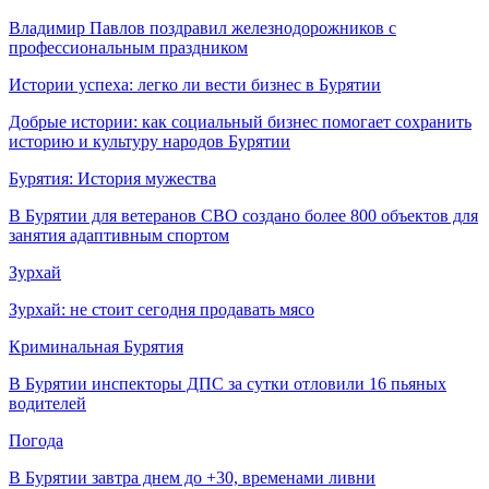
Владимир Павлов поздравил железнодорожников с
профессиональным праздником
Истории успеха: легко ли вести бизнес в Бурятии
Добрые истории: как социальный бизнес помогает сохранить
историю и культуру народов Бурятии
Бурятия: История мужества
В Бурятии для ветеранов СВО создано более 800 объектов для
занятия адаптивным спортом
Зурхай
Зурхай: не стоит сегодня продавать мясо
Криминальная Бурятия
В Бурятии инспекторы ДПС за сутки отловили 16 пьяных
водителей
Погода
В Бурятии завтра днем до +30, временами ливни