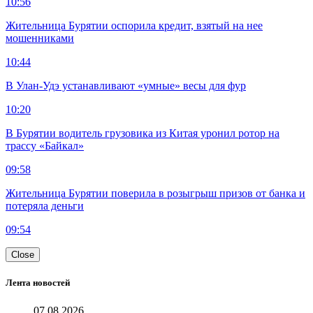
10:56
Жительница Бурятии оспорила кредит, взятый на нее
мошенниками
10:44
В Улан-Удэ устанавливают «умные» весы для фур
10:20
В Бурятии водитель грузовика из Китая уронил ротор на
трассу «Байкал»
09:58
Жительница Бурятии поверила в розыгрыш призов от банка и
потеряла деньги
09:54
Close
Лента новостей
07.08.2026