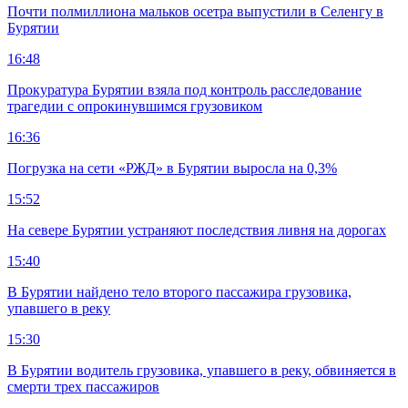
Почти полмиллиона мальков осетра выпустили в Селенгу в
Бурятии
16:48
Прокуратура Бурятии взяла под контроль расследование
трагедии с опрокинувшимся грузовиком
16:36
Погрузка на сети «РЖД» в Бурятии выросла на 0,3%
15:52
На севере Бурятии устраняют последствия ливня на дорогах
15:40
В Бурятии найдено тело второго пассажира грузовика,
упавшего в реку
15:30
В Бурятии водитель грузовика, упавшего в реку, обвиняется в
смерти трех пассажиров