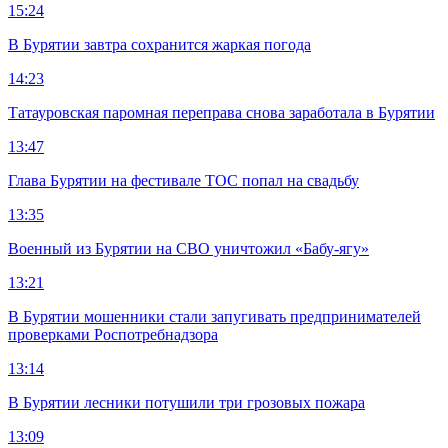
15:24
В Бурятии завтра сохранится жаркая погода
14:23
Татауровская паромная переправа снова заработала в Бурятии
13:47
Глава Бурятии на фестивале ТОС попал на свадьбу
13:35
Военный из Бурятии на СВО уничтожил «Бабу-ягу»
13:21
В Бурятии мошенники стали запугивать предпринимателей
проверками Роспотребнадзора
13:14
В Бурятии лесники потушили три грозовых пожара
13:09