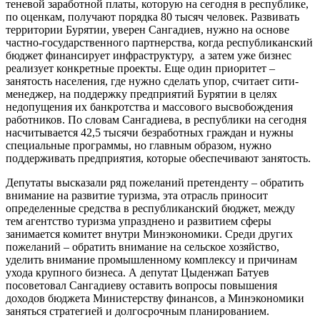
теневой заработной платы, которую на сегодня в республике,
по оценкам, получают порядка 80 тысяч человек. Развивать
территории Бурятии, уверен Сангадиев, нужно на основе
частно-государственного партнерства, когда республиканский
бюджет финансирует инфраструктуру, а затем уже бизнес
реализует конкретные проекты. Еще один приоритет –
занятость населения, где нужно сделать упор, считает сити-
менеджер, на поддержку предприятий Бурятии в целях
недопущения их банкротства и массового высвобождения
работников. По словам Сангадиева, в республики на сегодня
насчитывается 42,5 тысячи безработных граждан и нужны
специальные программы, но главным образом, нужно
поддерживать предприятия, которые обеспечивают занятость.
Депутаты высказали ряд пожеланий претенденту – обратить
внимание на развитие туризма, эта отрасль приносит
определенные средства в республиканский бюджет, между
тем агентство туризма упразднено и развитием сферы
занимается комитет внутри Минэкономики. Среди других
пожеланий – обратить внимание на сельское хозяйство,
уделить внимание промышленному комплексу и причинам
ухода крупного бизнеса. А депутат Цыденжап Батуев
посоветовал Сангадиеву оставить вопросы повышения
доходов бюджета Министерству финансов, а Минэкономики
заняться стратегией и долгосрочным планированием.