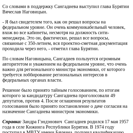
Со словами в поддержку Сангадиева выступил глава Бурятии
Вячеслав Наговицын.
- Я был свидетелем того, как он решал вопросы на
федеральном уровне. Он очень коммуникабельный человек,
вхож во все кабинеты, несмотря на должность сити-
менеджера. Это он, фактически, решал все вопросы,
связанные с 350-летием, вся проектно-сметная документация
проходила через него, - отметил глава Бурятии.
По словам Наговицына, Сангадиев пользуется огромным
авторитетом и уважением на федеральном уровне, что очень
важно для регионального министра экономики, от которого
требуется лоббирование региональных интересов в
федеральных органах власти.
Решение было принято тайным голосованием, по итогам
которого за кандидатуру Сангадиева проголосовали 49
депутатов, против 4. После оглашения результатов
голосования было принято постановление о даче согласия на
назначение Сангадиева министром экономики.
Справка:
Зандра Гэндэнович Сангадиев родился 17 мая 1957
года в селе Кижинга Республики Бурятия. В 1974 году
поступил в МВТУ имени Баумана, получил квалификацию