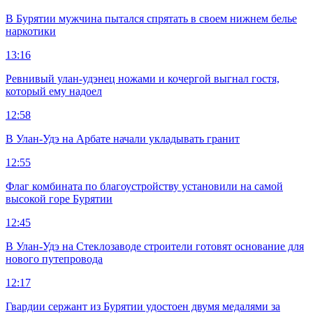
В Бурятии мужчина пытался спрятать в своем нижнем белье
наркотики
13:16
Ревнивый улан-удэнец ножами и кочергой выгнал гостя,
который ему надоел
12:58
В Улан-Удэ на Арбате начали укладывать гранит
12:55
Флаг комбината по благоустройству установили на самой
высокой горе Бурятии
12:45
В Улан-Удэ на Стеклозаводе строители готовят основание для
нового путепровода
12:17
Гвардии сержант из Бурятии удостоен двумя медалями за