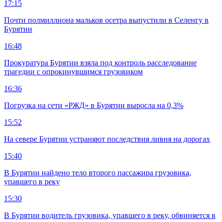
17:15
Почти полмиллиона мальков осетра выпустили в Селенгу в
Бурятии
16:48
Прокуратура Бурятии взяла под контроль расследование
трагедии с опрокинувшимся грузовиком
16:36
Погрузка на сети «РЖД» в Бурятии выросла на 0,3%
15:52
На севере Бурятии устраняют последствия ливня на дорогах
15:40
В Бурятии найдено тело второго пассажира грузовика,
упавшего в реку
15:30
В Бурятии водитель грузовика, упавшего в реку, обвиняется в