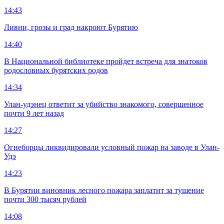
14:43
Ливни, грозы и град накроют Бурятию
14:40
В Национальной библиотеке пройдет встреча для знатоков
родословных бурятских родов
14:34
Улан-удэнец ответит за убийство знакомого, совершенное
почти 9 лет назад
14:27
Огнеборцы ликвидировали условный пожар на заводе в Улан-
Удэ
14:23
В Бурятии виновник лесного пожара заплатит за тушение
почти 300 тысяч рублей
14:08