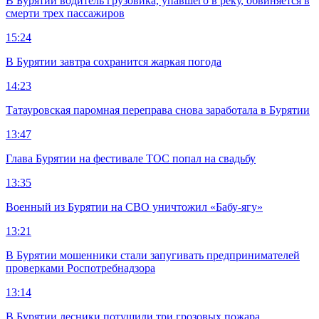
В Бурятии водитель грузовика, упавшего в реку, обвиняется в
смерти трех пассажиров
15:24
В Бурятии завтра сохранится жаркая погода
14:23
Татауровская паромная переправа снова заработала в Бурятии
13:47
Глава Бурятии на фестивале ТОС попал на свадьбу
13:35
Военный из Бурятии на СВО уничтожил «Бабу-ягу»
13:21
В Бурятии мошенники стали запугивать предпринимателей
проверками Роспотребнадзора
13:14
В Бурятии лесники потушили три грозовых пожара