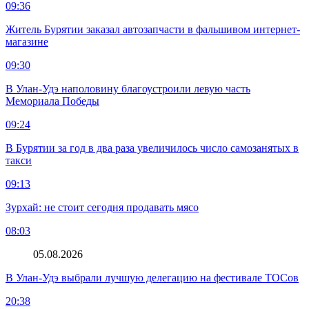
09:36
Житель Бурятии заказал автозапчасти в фальшивом интернет-
магазине
09:30
В Улан-Удэ наполовину благоустроили левую часть
Мемориала Победы
09:24
В Бурятии за год в два раза увеличилось число самозанятых в
такси
09:13
Зурхай: не стоит сегодня продавать мясо
08:03
05.08.2026
В Улан-Удэ выбрали лучшую делегацию на фестивале ТОСов
20:38