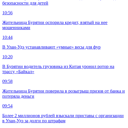
безопасности для детей
10:56
Жительница Бурятии оспорила кредит, взятый на нее
мошенниками
10:44
В Улан-Удэ устанавливают «умные» весы для фур
10:20
В Бурятии водитель грузовика из Китая уронил ротор на
трассу «Байкал»
09:58
Жительница Бурятии поверила в розыгрыш призов от банка и
потеряла деньги
09:54
Более 2 миллионов рублей взыскали приставы с организации
в Улан-Удэ за долги по штрафам