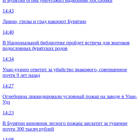
В Бурятии огонь уничтожил надворные постройки
14:43
Ливни, грозы и град накроют Бурятию
14:40
В Национальной библиотеке пройдет встреча для знатоков
родословных бурятских родов
14:34
Улан-удэнец ответит за убийство знакомого, совершенное
почти 9 лет назад
14:27
Огнеборцы ликвидировали условный пожар на заводе в Улан-
Удэ
14:23
В Бурятии виновник лесного пожара заплатит за тушение
почти 300 тысяч рублей
14:08