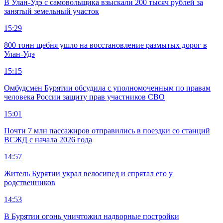
В Улан-Удэ с самовольщика взыскали 200 тысяч рублей за
занятый земельный участок
15:29
800 тонн щебня ушло на восстановление размытых дорог в
Улан-Удэ
15:15
Омбудсмен Бурятии обсудила с уполномоченным по правам
человека России защиту прав участников СВО
15:01
Почти 7 млн пассажиров отправились в поездки со станций
ВСЖД с начала 2026 года
14:57
Житель Бурятии украл велосипед и спрятал его у
родственников
14:53
В Бурятии огонь уничтожил надворные постройки