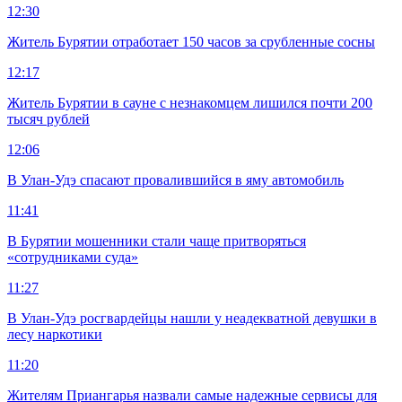
12:30
Житель Бурятии отработает 150 часов за срубленные сосны
12:17
Житель Бурятии в сауне с незнакомцем лишился почти 200
тысяч рублей
12:06
В Улан-Удэ спасают провалившийся в яму автомобиль
11:41
В Бурятии мошенники стали чаще притворяться
«сотрудниками суда»
11:27
В Улан-Удэ росгвардейцы нашли у неадекватной девушки в
лесу наркотики
11:20
Жителям Приангарья назвали самые надежные сервисы для