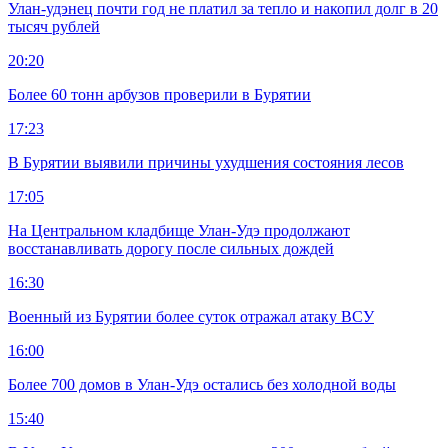
Улан-удэнец почти год не платил за тепло и накопил долг в 20
тысяч рублей
20:20
Более 60 тонн арбузов проверили в Бурятии
17:23
В Бурятии выявили причины ухудшения состояния лесов
17:05
На Центральном кладбище Улан-Удэ продолжают
восстанавливать дорогу после сильных дождей
16:30
Военный из Бурятии более суток отражал атаку ВСУ
16:00
Более 700 домов в Улан-Удэ остались без холодной воды
15:40