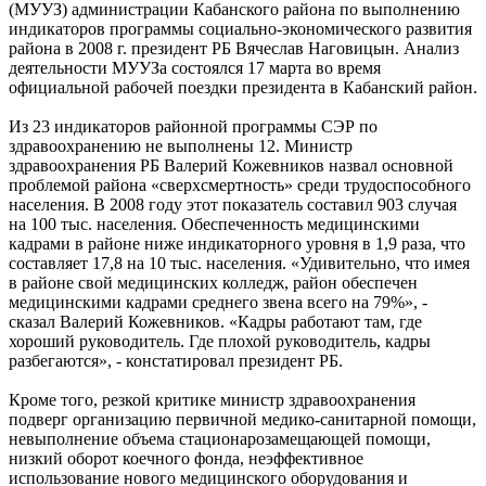
(МУУЗ) администрации Кабанского района по выполнению
индикаторов программы социально-экономического развития
района в 2008 г. президент РБ Вячеслав Наговицын. Анализ
деятельности МУУЗа состоялся 17 марта во время
официальной рабочей поездки президента в Кабанский район.
Из 23 индикаторов районной программы СЭР по
здравоохранению не выполнены 12. Министр
здравоохранения РБ Валерий Кожевников назвал основной
проблемой района «сверхсмертность» среди трудоспособного
населения. В 2008 году этот показатель составил 903 случая
на 100 тыс. населения. Обеспеченность медицинскими
кадрами в районе ниже индикаторного уровня в 1,9 раза, что
составляет 17,8 на 10 тыс. населения. «Удивительно, что имея
в районе свой медицинских колледж, район обеспечен
медицинскими кадрами среднего звена всего на 79%», -
сказал Валерий Кожевников. «Кадры работают там, где
хороший руководитель. Где плохой руководитель, кадры
разбегаются», - констатировал президент РБ.
Кроме того, резкой критике министр здравоохранения
подверг организацию первичной медико-санитарной помощи,
невыполнение объема стационарозамещающей помощи,
низкий оборот коечного фонда, неэффективное
использование нового медицинского оборудования и