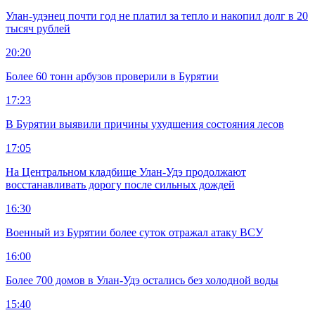
Улан-удэнец почти год не платил за тепло и накопил долг в 20
тысяч рублей
20:20
Более 60 тонн арбузов проверили в Бурятии
17:23
В Бурятии выявили причины ухудшения состояния лесов
17:05
На Центральном кладбище Улан-Удэ продолжают
восстанавливать дорогу после сильных дождей
16:30
Военный из Бурятии более суток отражал атаку ВСУ
16:00
Более 700 домов в Улан-Удэ остались без холодной воды
15:40