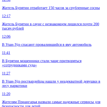
Житель Бурятии отработает 150 часов за срубленные сосны
12:17
Житель Бурятии в сауне с незнакомцем лишился почти 200
тысяч рублей
12:06
В Улан-Удэ спасают провалившийся в яму автомобиль
11:41
В Бурятии мошенники стали чаще притворяться
«сотрудниками суда»
11:27
В Улан-Удэ росгвардейцы нашли у неадекватной девушки в
лесу наркотики
11:20
Жителям Приангарья назвали самые надежные сервисы для
безопасности для детей