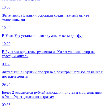
10:56
Жительница Бурятии оспорила кредит, взятый на нее
мошенниками
10:44
В Улан-Удэ устанавливают «умные» весы для фур
10:20
В Бурятии водитель грузовика из Китая уронил ротор на
трассу «Байкал»
09:58
Жительница Бурятии поверила в розыгрыш призов от банка и
потеряла деньги
09:54
Более 2 миллионов рублей взыскали приставы с организации
в Улан-Удэ за долги по штрафам
09:36