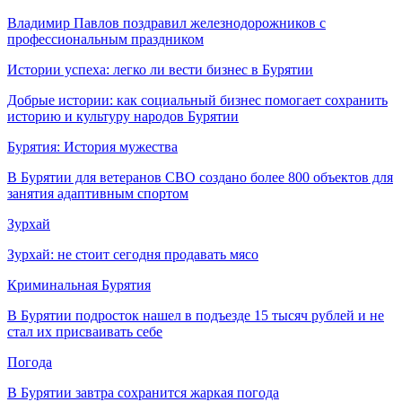
Владимир Павлов поздравил железнодорожников с
профессиональным праздником
Истории успеха: легко ли вести бизнес в Бурятии
Добрые истории: как социальный бизнес помогает сохранить
историю и культуру народов Бурятии
Бурятия: История мужества
В Бурятии для ветеранов СВО создано более 800 объектов для
занятия адаптивным спортом
Зурхай
Зурхай: не стоит сегодня продавать мясо
Криминальная Бурятия
В Бурятии подросток нашел в подъезде 15 тысяч рублей и не
стал их присваивать себе
Погода
В Бурятии завтра сохранится жаркая погода