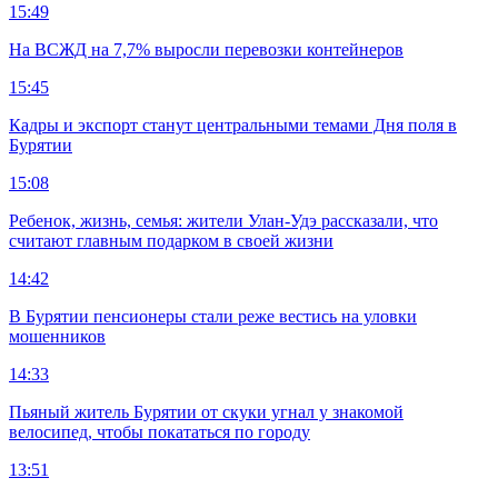
15:49
На ВСЖД на 7,7% выросли перевозки контейнеров
15:45
Кадры и экспорт станут центральными темами Дня поля в
Бурятии
15:08
Ребенок, жизнь, семья: жители Улан-Удэ рассказали, что
считают главным подарком в своей жизни
14:42
В Бурятии пенсионеры стали реже вестись на уловки
мошенников
14:33
Пьяный житель Бурятии от скуки угнал у знакомой
велосипед, чтобы покататься по городу
13:51