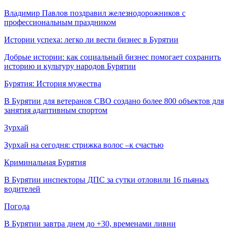
Владимир Павлов поздравил железнодорожников с
профессиональным праздником
Истории успеха: легко ли вести бизнес в Бурятии
Добрые истории: как социальный бизнес помогает сохранить
историю и культуру народов Бурятии
Бурятия: История мужества
В Бурятии для ветеранов СВО создано более 800 объектов для
занятия адаптивным спортом
Зурхай
Зурхай на сегодня: стрижка волос –к счастью
Криминальная Бурятия
В Бурятии инспекторы ДПС за сутки отловили 16 пьяных
водителей
Погода
В Бурятии завтра днем до +30, временами ливни