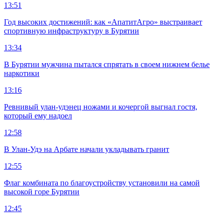
13:51
Год высоких достижений: как «АпатитАгро» выстраивает
спортивную инфраструктуру в Бурятии
13:34
В Бурятии мужчина пытался спрятать в своем нижнем белье
наркотики
13:16
Ревнивый улан-удэнец ножами и кочергой выгнал гостя,
который ему надоел
12:58
В Улан-Удэ на Арбате начали укладывать гранит
12:55
Флаг комбината по благоустройству установили на самой
высокой горе Бурятии
12:45