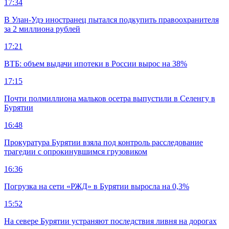
17:34
В Улан-Удэ иностранец пытался подкупить правоохранителя
за 2 миллиона рублей
17:21
ВТБ: объем выдачи ипотеки в России вырос на 38%
17:15
Почти полмиллиона мальков осетра выпустили в Селенгу в
Бурятии
16:48
Прокуратура Бурятии взяла под контроль расследование
трагедии с опрокинувшимся грузовиком
16:36
Погрузка на сети «РЖД» в Бурятии выросла на 0,3%
15:52
На севере Бурятии устраняют последствия ливня на дорогах