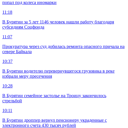
попал под колеса иномарки
11:18
В Бурятии за 5 лет 1146 человек нашли работу благодаря
субсидиям Соцфонда
11:07
Прокуратура через суд добилась ремонта опасного причала на
севере Байкала
10:37
В Бурятии водителю перевернувшегося грузовика в реке
избрали меру пресечения
10:28
В Бурятии семейное застолье на Троицу закончилось
стрельбой
10:11
В Бурятии дроппер вернул пенсионеру украденные с
электронного счета 430 тысяч рублей