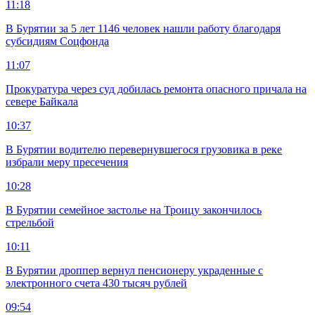
11:18
В Бурятии за 5 лет 1146 человек нашли работу благодаря
субсидиям Соцфонда
11:07
Прокуратура через суд добилась ремонта опасного причала на
севере Байкала
10:37
В Бурятии водителю перевернувшегося грузовика в реке
избрали меру пресечения
10:28
В Бурятии семейное застолье на Троицу закончилось
стрельбой
10:11
В Бурятии дроппер вернул пенсионеру украденные с
электронного счета 430 тысяч рублей
09:54