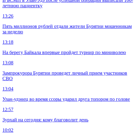
В БСМП в Улан-Удэ после успешной операции выписали 100-
летнюю пациентку
13:26
Пять миллионов рублей отдали жители Бурятии мошенникам
за неделю
13:18
На берегу Байкала впервые пройдет турнир по миниволею
13:08
Зампрокурора Бурятии проведет личный прием участников
СВО
13:04
Улан-удэнец во время ссоры ударил друга топором по голове
12:57
Зурхай на сегодня: кому благоволит день
10:02