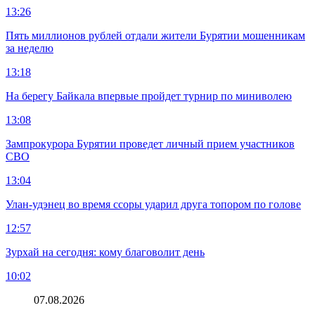
13:26
Пять миллионов рублей отдали жители Бурятии мошенникам
за неделю
13:18
На берегу Байкала впервые пройдет турнир по миниволею
13:08
Зампрокурора Бурятии проведет личный прием участников
СВО
13:04
Улан-удэнец во время ссоры ударил друга топором по голове
12:57
Зурхай на сегодня: кому благоволит день
10:02
07.08.2026