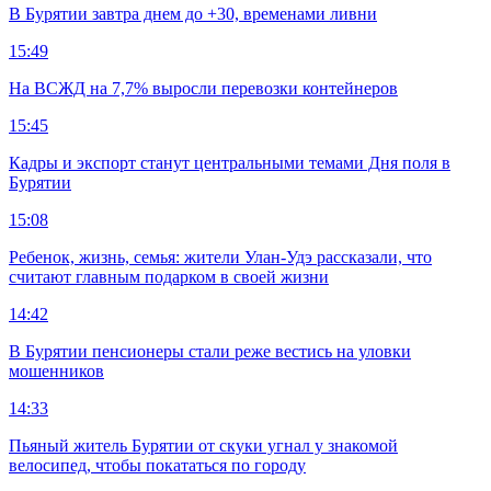
В Бурятии завтра днем до +30, временами ливни
15:49
На ВСЖД на 7,7% выросли перевозки контейнеров
15:45
Кадры и экспорт станут центральными темами Дня поля в
Бурятии
15:08
Ребенок, жизнь, семья: жители Улан-Удэ рассказали, что
считают главным подарком в своей жизни
14:42
В Бурятии пенсионеры стали реже вестись на уловки
мошенников
14:33
Пьяный житель Бурятии от скуки угнал у знакомой
велосипед, чтобы покататься по городу