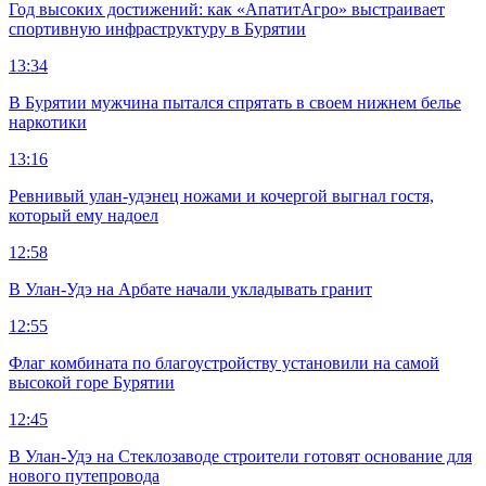
Год высоких достижений: как «АпатитАгро» выстраивает
спортивную инфраструктуру в Бурятии
13:34
В Бурятии мужчина пытался спрятать в своем нижнем белье
наркотики
13:16
Ревнивый улан-удэнец ножами и кочергой выгнал гостя,
который ему надоел
12:58
В Улан-Удэ на Арбате начали укладывать гранит
12:55
Флаг комбината по благоустройству установили на самой
высокой горе Бурятии
12:45
В Улан-Удэ на Стеклозаводе строители готовят основание для
нового путепровода