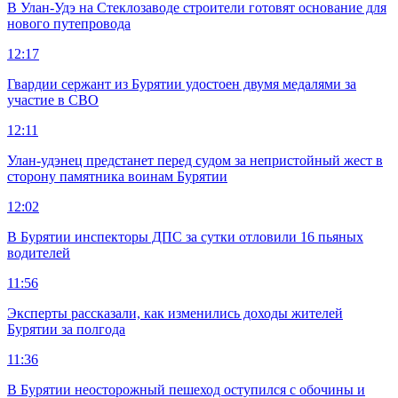
В Улан-Удэ на Стеклозаводе строители готовят основание для
нового путепровода
12:17
Гвардии сержант из Бурятии удостоен двумя медалями за
участие в СВО
12:11
Улан-удэнец предстанет перед судом за непристойный жест в
сторону памятника воинам Бурятии
12:02
В Бурятии инспекторы ДПС за сутки отловили 16 пьяных
водителей
11:56
Эксперты рассказали, как изменились доходы жителей
Бурятии за полгода
11:36
В Бурятии неосторожный пешеход оступился с обочины и