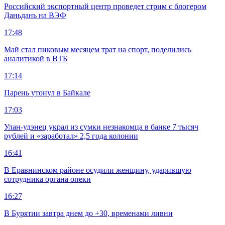
Российский экспортный центр проведет стрим с блогером
Даньдань на ВЭФ
17:48
Май стал пиковым месяцем трат на спорт, поделились
аналитикой в ВТБ
17:14
Парень утонул в Байкале
17:03
Улан-удэнец украл из сумки незнакомца в банке 7 тысяч
рублей и «заработал» 2,5 года колонии
16:41
В Еравнинском районе осудили женщину, ударившую
сотрудника органа опеки
16:27
В Бурятии завтра днем до +30, временами ливни