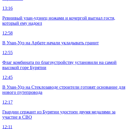
13:16
Ревнивый улан-удэнец ножами и кочергой выгнал гостя,
который ему надоел
12:58
В Улан-Удэ на Арбате начали укладывать гранит
12:55
Флаг комбината по благоустройству установили на самой
высокой горе Бурятии
12:45
В Улан-Удэ на Стеклозаводе строители готовят основание для
нового путепровода
12:17
Гвардии сержант из Бурятии удостоен двумя медалями за
участие в СВО
12:11