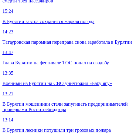
смерти трех пассажиров
15:24
В Бурятии завтра сохранится жаркая погода
14:23
Татауровская паромная переправа снова заработала в Бурятии
13:47
Глава Бурятии на фестивале ТОС попал на свадьбу
13:35
Военный из Бурятии на СВО уничтожил «Бабу-ягу»
13:21
В Бурятии мошенники стали запугивать предпринимателей
проверками Роспотребнадзора
13:14
В Бурятии лесники потушили три грозовых пожара