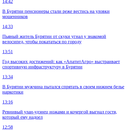
14:42
В Бурятии пенсионеры стали реже вестись на уловки
мошенников
14:33
Пьяный житель Бурятии от скуки угнал у знакомой
велосипед, чтобы покататься по городу
13:51
Год высоких достижений: как «АпатитАгро» выстраивает
спортивную инфраструктуру в Бурятии
13:34
В Бурятии мужчина пытался спрятать в своем нижнем белье
наркотики
13:16
Ревнивый улан-удэнец ножами и кочергой выгнал гостя,
который ему надоел
12:58