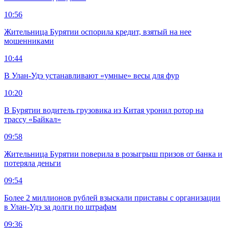
10:56
Жительница Бурятии оспорила кредит, взятый на нее
мошенниками
10:44
В Улан-Удэ устанавливают «умные» весы для фур
10:20
В Бурятии водитель грузовика из Китая уронил ротор на
трассу «Байкал»
09:58
Жительница Бурятии поверила в розыгрыш призов от банка и
потеряла деньги
09:54
Более 2 миллионов рублей взыскали приставы с организации
в Улан-Удэ за долги по штрафам
09:36