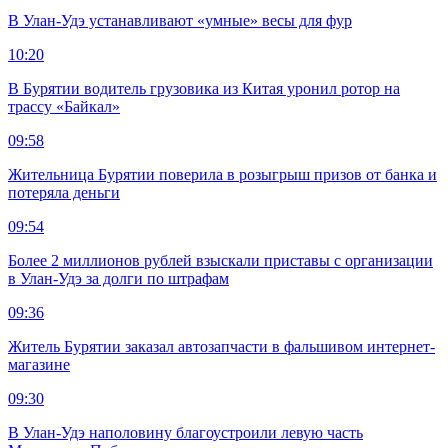
В Улан-Удэ устанавливают «умные» весы для фур
10:20
В Бурятии водитель грузовика из Китая уронил ротор на
трассу «Байкал»
09:58
Жительница Бурятии поверила в розыгрыш призов от банка и
потеряла деньги
09:54
Более 2 миллионов рублей взыскали приставы с организации
в Улан-Удэ за долги по штрафам
09:36
Житель Бурятии заказал автозапчасти в фальшивом интернет-
магазине
09:30
В Улан-Удэ наполовину благоустроили левую часть