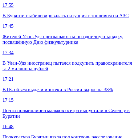
17:55
В Бурятии стабилизировалась ситуация с топливом на АЗС
17:45
Жителей Улан-Удэ приглашают на праздничную зарядку,
посвящённую Дню физкультурника
17:34
В Улан-Удэ иностранец пытался подкупить правоохранителя
за 2 миллиона рублей
17:21
ВТБ: объем выдачи ипотеки в России вырос на 38%
17:15
Почти полмиллиона мальков осетра выпустили в Селенгу в
Бурятии
16:48
Прокуратура Бурятии взяла под контроль расследование