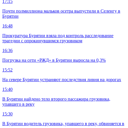
17:15
Почти полмиллиона мальков осетра выпустили в Селенгу в
Бурятии
16:48
Прокуратура Бурятии взяла под контроль расследование
трагедии с опрокинувшимся грузовиком
16:36
Погрузка на сети «РЖД» в Бурятии выросла на 0,3%
15:52
На севере Бурятии устраняют последствия ливня на дорогах
15:40
В Бурятии найдено тело второго пассажира грузовика,
упавшего в реку
15:30
В Бурятии водитель грузовика, упавшего в реку, обвиняется в