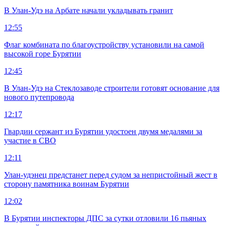
В Улан-Удэ на Арбате начали укладывать гранит
12:55
Флаг комбината по благоустройству установили на самой
высокой горе Бурятии
12:45
В Улан-Удэ на Стеклозаводе строители готовят основание для
нового путепровода
12:17
Гвардии сержант из Бурятии удостоен двумя медалями за
участие в СВО
12:11
Улан-удэнец предстанет перед судом за непристойный жест в
сторону памятника воинам Бурятии
12:02
В Бурятии инспекторы ДПС за сутки отловили 16 пьяных