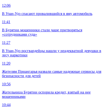
12:06
В Улан-Удэ спасают провалившийся в яму автомобиль
11:41
В Бурятии мошенники стали чаще притворяться
«сотрудниками суда»
11:27
В Улан-Удэ росгвардейцы нашли у неадекватной девушки в
лесу наркотики
11:20
Жителям Приангарья назвали самые надежные сервисы для
безопасности для детей
10:56
Жительница Бурятии оспорила кредит, взятый на нее
мошенниками
10:44