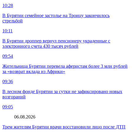
10:28
В Бурятии семейное застолье на Троицу закончилось
стрельбой
10:11
В Бурятии дроппер вернул пенсионеру украденные с
электронного счета 430 тысяч рублей
09:54
Жительница Бурятии перевела аферистам более 3 млн рублей
за «возврат вклада из Африки»
09:36
В лесном фонде Бурятии за сутки не зафиксировано новых
возгораний
09:05
06.08.2026
Трем жителям Бурятии врачи восстановили лицо после ДТП