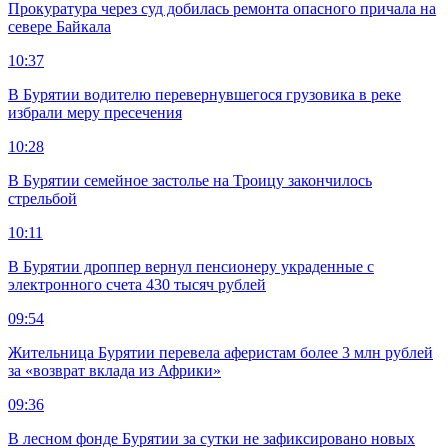
Прокуратура через суд добилась ремонта опасного причала на
севере Байкала
10:37
В Бурятии водителю перевернувшегося грузовика в реке
избрали меру пресечения
10:28
В Бурятии семейное застолье на Троицу закончилось
стрельбой
10:11
В Бурятии дроппер вернул пенсионеру украденные с
электронного счета 430 тысяч рублей
09:54
Жительница Бурятии перевела аферистам более 3 млн рублей
за «возврат вклада из Африки»
09:36
В лесном фонде Бурятии за сутки не зафиксировано новых