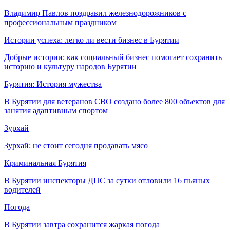
Владимир Павлов поздравил железнодорожников с
профессиональным праздником
Истории успеха: легко ли вести бизнес в Бурятии
Добрые истории: как социальный бизнес помогает сохранить
историю и культуру народов Бурятии
Бурятия: История мужества
В Бурятии для ветеранов СВО создано более 800 объектов для
занятия адаптивным спортом
Зурхай
Зурхай: не стоит сегодня продавать мясо
Криминальная Бурятия
В Бурятии инспекторы ДПС за сутки отловили 16 пьяных
водителей
Погода
В Бурятии завтра сохранится жаркая погода