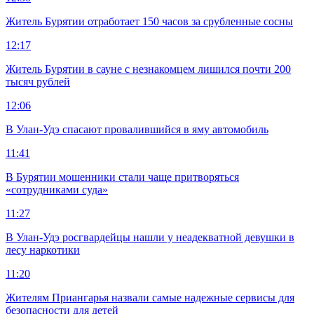
Житель Бурятии отработает 150 часов за срубленные сосны
12:17
Житель Бурятии в сауне с незнакомцем лишился почти 200
тысяч рублей
12:06
В Улан-Удэ спасают провалившийся в яму автомобиль
11:41
В Бурятии мошенники стали чаще притворяться
«сотрудниками суда»
11:27
В Улан-Удэ росгвардейцы нашли у неадекватной девушки в
лесу наркотики
11:20
Жителям Приангарья назвали самые надежные сервисы для
безопасности для детей