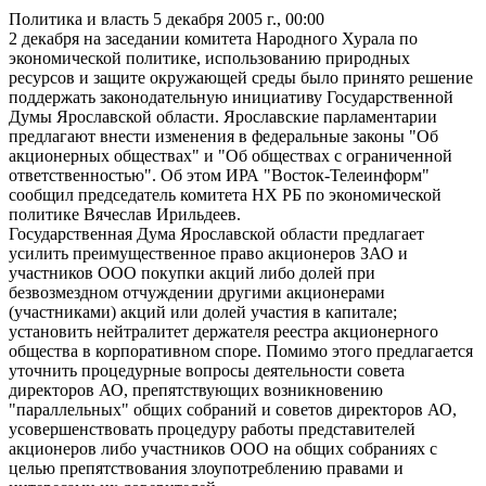
Политика и власть
5 декабря 2005 г., 00:00
2 декабря на заседании комитета Народного Хурала по
экономической политике, использованию природных
ресурсов и защите окружающей среды было принято решение
поддержать законодательную инициативу Государственной
Думы Ярославской области. Ярославские парламентарии
предлагают внести изменения в федеральные законы "Об
акционерных обществах" и "Об обществах с ограниченной
ответственностью". Об этом ИРА "Восток-Телеинформ"
сообщил председатель комитета НХ РБ по экономической
политике Вячеслав Ирильдеев.
Государственная Дума Ярославской области предлагает
усилить преимущественное право акционеров ЗАО и
участников ООО покупки акций либо долей при
безвозмездном отчуждении другими акционерами
(участниками) акций или долей участия в капитале;
установить нейтралитет держателя реестра акционерного
общества в корпоративном споре. Помимо этого предлагается
уточнить процедурные вопросы деятельности совета
директоров АО, препятствующих возникновению
"параллельных" общих собраний и советов директоров АО,
усовершенствовать процедуру работы представителей
акционеров либо участников ООО на общих собраниях с
целью препятствования злоупотреблению правами и