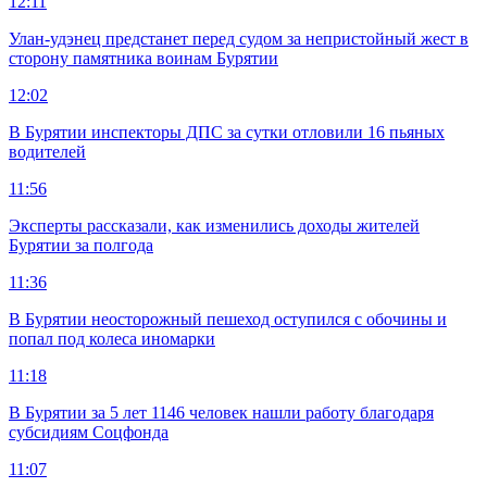
12:11
Улан-удэнец предстанет перед судом за непристойный жест в
сторону памятника воинам Бурятии
12:02
В Бурятии инспекторы ДПС за сутки отловили 16 пьяных
водителей
11:56
Эксперты рассказали, как изменились доходы жителей
Бурятии за полгода
11:36
В Бурятии неосторожный пешеход оступился с обочины и
попал под колеса иномарки
11:18
В Бурятии за 5 лет 1146 человек нашли работу благодаря
субсидиям Соцфонда
11:07