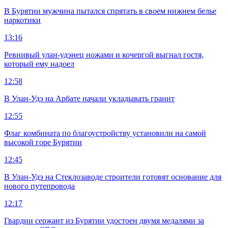
В Бурятии мужчина пытался спрятать в своем нижнем белье
наркотики
13:16
Ревнивый улан-удэнец ножами и кочергой выгнал гостя,
который ему надоел
12:58
В Улан-Удэ на Арбате начали укладывать гранит
12:55
Флаг комбината по благоустройству установили на самой
высокой горе Бурятии
12:45
В Улан-Удэ на Стеклозаводе строители готовят основание для
нового путепровода
12:17
Гвардии сержант из Бурятии удостоен двумя медалями за