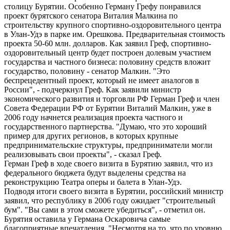
столицу Бурятии. Особенно Герману Грефу понравился
проект бурятского сенатора Виталия Малкина по
строительству крупного спортивно-оздоровительного центра
в Улан-Удэ в парке им. Орешкова. Предварительная стоимость
проекта 50-60 млн. долларов. Как заявил Греф, спортивно-
оздоровительный центр будет построен долевым участием
государства и частного бизнеса: половину средств вложит
государство, половину - сенатор Малкин. "Это
беспрецедентный проект, который не имеет аналогов в
России", - подчеркнул Греф. Как заявили министр
экономического развития и торговли РФ Герман Греф и член
Совета Федерации РФ от Бурятии Виталий Малкин, уже в
2006 году начнется реализация проекта частного и
государственного партнерства. "Думаю, что это хороший
пример для других регионов, в которых крупные
предпринимательские структуры, предприниматели могли
реализовывать свои проекты", - сказал Греф.
Герман Греф в ходе своего визита в Бурятию заявил, что из
федерального бюджета будут выделены средства на
реконструкцию Театра оперы и балета в Улан-Удэ.
Подводя итоги своего визита в Бурятии, российский министр
заявил, что республику в 2006 году ожидает "строительный
бум". "Вы сами в этом сможете убедиться", - отметил он.
Бурятия оставила у Германа Оскаровича самые
благоприятные впечатления. "Несмотря на то, что по уровню