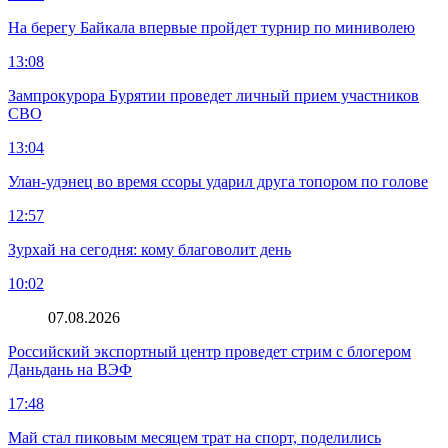
На берегу Байкала впервые пройдет турнир по миниволею
13:08
Зампрокурора Бурятии проведет личный прием участников
СВО
13:04
Улан-удэнец во время ссоры ударил друга топором по голове
12:57
Зурхай на сегодня: кому благоволит день
10:02
07.08.2026
Российский экспортный центр проведет стрим с блогером
Даньдань на ВЭФ
17:48
Май стал пиковым месяцем трат на спорт, поделились