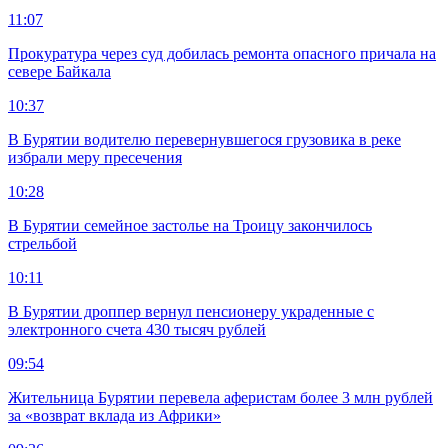
11:07
Прокуратура через суд добилась ремонта опасного причала на
севере Байкала
10:37
В Бурятии водителю перевернувшегося грузовика в реке
избрали меру пресечения
10:28
В Бурятии семейное застолье на Троицу закончилось
стрельбой
10:11
В Бурятии дроппер вернул пенсионеру украденные с
электронного счета 430 тысяч рублей
09:54
Жительница Бурятии перевела аферистам более 3 млн рублей
за «возврат вклада из Африки»