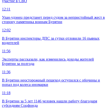
участие в СВО
12:11
Улан-удэнец предстанет перед судом за непристойный жест в
сторону памятника воинам Бурятии
12:02
В Бурятии инспекторы ДПС за сутки отловили 16 пьяных
водителей
11:56
Эксперты рассказали, как изменились доходы жителей
Бурятии за полгода
11:36
В Бурятии неосторожный пешеход оступился с обочины и
попал под колеса иномарки
11:18
В Бурятии за 5 лет 1146 человек нашли работу благодаря
субсидиям Соцфонда