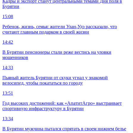
Кадры и экспорт станут центральными темами Дня поля в
Бурятии
15:08
Ребенок, жизнь, семья: жители Улан-Удэ рассказали, что
считают главным подарком в своей жизни
14:42
В Бурятии пенсионеры стали реже вестись на уловки
мошенников
14:33
Пьяный житель Бурятии от скуки угнал у знакомой
велосипед, чтобы покататься по городу
13:51
Год высоких достижений: как «АпатитАгро» выстраивает
спортивную инфраструктуру в Бурятии
13:34
В Бурятии мужчина пытался спрятать в своем нижнем белье