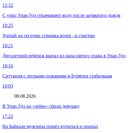
12:32
С улиц Улан-Удэ откачивают воду после затяжного дождя
10:25
Зурхай на сегодня: стрижка волос –к счастью
10:21
Двухлетний ребенок выпал из окна пятого этажа в Улан-Удэ
10:16
Ситуация с лесными пожарами в Бурятии стабильная
10:03
08.08.2026
В Улан-Удэ на «зебре» сбили девушку
17:22
На Байкале мужчина пошёл купаться и пропал