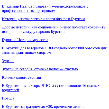
Владимир Павлов поздравил железнодорожников с
профессиональным праздником
Истории успеха: легко ли вести бизнес в Бурятии
Добрые истории: как социальный бизнес помогает сохранить
историю и культуру народов Бурятии
Бурятия: История мужества
В Бурятии для ветеранов СВО создано более 800 объектов для
занятия адаптивным спортом
Зурхай
Зурхай на сегодня: стрижка волос –к счастью
Криминальная Бурятия
В Бурятии инспекторы ДПС за сутки отловили 16 пьяных
водителей
Погода
В Бурятии завтра днем до +30, временами ливни