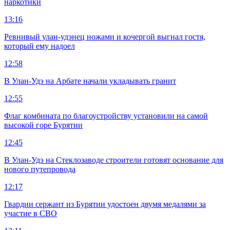
наркотики
13:16
Ревнивый улан-удэнец ножами и кочергой выгнал гостя,
который ему надоел
12:58
В Улан-Удэ на Арбате начали укладывать гранит
12:55
Флаг комбината по благоустройству установили на самой
высокой горе Бурятии
12:45
В Улан-Удэ на Стеклозаводе строители готовят основание для
нового путепровода
12:17
Гвардии сержант из Бурятии удостоен двумя медалями за
участие в СВО