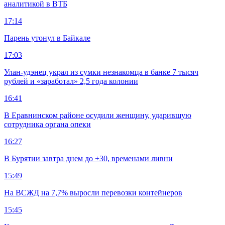
аналитикой в ВТБ
17:14
Парень утонул в Байкале
17:03
Улан-удэнец украл из сумки незнакомца в банке 7 тысяч
рублей и «заработал» 2,5 года колонии
16:41
В Еравнинском районе осудили женщину, ударившую
сотрудника органа опеки
16:27
В Бурятии завтра днем до +30, временами ливни
15:49
На ВСЖД на 7,7% выросли перевозки контейнеров
15:45