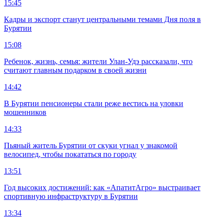
15:45
Кадры и экспорт станут центральными темами Дня поля в
Бурятии
15:08
Ребенок, жизнь, семья: жители Улан-Удэ рассказали, что
считают главным подарком в своей жизни
14:42
В Бурятии пенсионеры стали реже вестись на уловки
мошенников
14:33
Пьяный житель Бурятии от скуки угнал у знакомой
велосипед, чтобы покататься по городу
13:51
Год высоких достижений: как «АпатитАгро» выстраивает
спортивную инфраструктуру в Бурятии
13:34