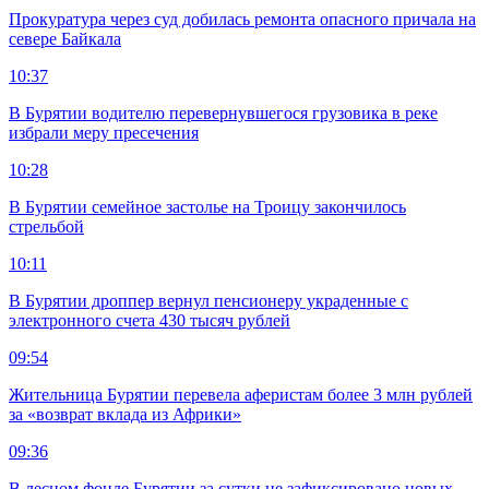
Прокуратура через суд добилась ремонта опасного причала на
севере Байкала
10:37
В Бурятии водителю перевернувшегося грузовика в реке
избрали меру пресечения
10:28
В Бурятии семейное застолье на Троицу закончилось
стрельбой
10:11
В Бурятии дроппер вернул пенсионеру украденные с
электронного счета 430 тысяч рублей
09:54
Жительница Бурятии перевела аферистам более 3 млн рублей
за «возврат вклада из Африки»
09:36
В лесном фонде Бурятии за сутки не зафиксировано новых