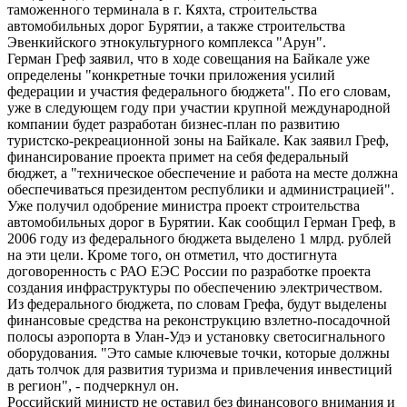
таможенного терминала в г. Кяхта, строительства
автомобильных дорог Бурятии, а также строительства
Эвенкийского этнокультурного комплекса "Арун".
Герман Греф заявил, что в ходе совещания на Байкале уже
определены "конкретные точки приложения усилий
федерации и участия федерального бюджета". По его словам,
уже в следующем году при участии крупной международной
компании будет разработан бизнес-план по развитию
туристско-рекреационной зоны на Байкале. Как заявил Греф,
финансирование проекта примет на себя федеральный
бюджет, а "техническое обеспечение и работа на месте должна
обеспечиваться президентом республики и администрацией".
Уже получил одобрение министра проект строительства
автомобильных дорог в Бурятии. Как сообщил Герман Греф, в
2006 году из федерального бюджета выделено 1 млрд. рублей
на эти цели. Кроме того, он отметил, что достигнута
договоренность с РАО ЕЭС России по разработке проекта
создания инфраструктуры по обеспечению электричеством.
Из федерального бюджета, по словам Грефа, будут выделены
финансовые средства на реконструкцию взлетно-посадочной
полосы аэропорта в Улан-Удэ и установку светосигнального
оборудования. "Это самые ключевые точки, которые должны
дать толчок для развития туризма и привлечения инвестиций
в регион", - подчеркнул он.
Российский министр не оставил без финансового внимания и