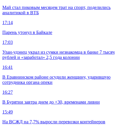
Май стал пиковым месяцем трат на спорт, поделились
аналитикой в ВТБ
17:14
Парень утонул в Байкале
17:03
Улан-удэнец украл из сумки незнакомца в банке 7 тысяч
рублей и «заработал» 2,5 года колонии
16:41
В Еравнинском районе осудили женщину, ударившую
сотрудника органа опеки
16:27
В Бурятии завтра днем до +30, временами ливни
15:49
На ВСЖД на 7,7% выросли перевозки контейнеров