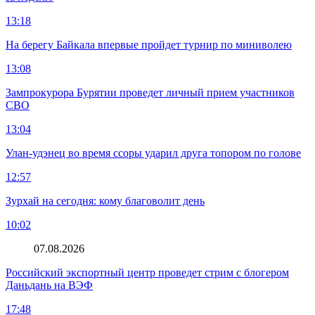
13:18
На берегу Байкала впервые пройдет турнир по миниволею
13:08
Зампрокурора Бурятии проведет личный прием участников
СВО
13:04
Улан-удэнец во время ссоры ударил друга топором по голове
12:57
Зурхай на сегодня: кому благоволит день
10:02
07.08.2026
Российский экспортный центр проведет стрим с блогером
Даньдань на ВЭФ
17:48