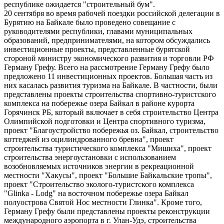
республике ожидается "строительный бум".
20 сентября во время рабочей поездки российской делегации в
Бурятию на Байкале было проведено совещание с
руководителями республики, главами муниципальных
образований, предпринимателями, на котором обсуждались
инвестиционные проекты, представленные бурятской
стороной министру экономического развития и торговли РФ
Герману Грефу. Всего на рассмотрение Герману Грефу было
предложено 11 инвестиционных проектов. Большая часть из
них касалась развития туризма на Байкале. В частности, были
представлены проекты строительства спортивно-туристского
комплекса на побережье озера Байкал в районе курорта
Горячинск РБ, который включает в себя строительство Центра
Олимпийской подготовки и Центра спортивного туризма,
проект "Благоустройство побережья оз. Байкал, строительство
коттеджей из оцилиндрованного бревна", проект
строительства туристического комплекса "Мишиха", проект
строительства энергоустановки с использованием
возобновляемых источников энергии в рекреационной
местности "Хакусы", проект "Большие Байкальские тропы",
проект "Строительство эколого-туристского комплекса
"Glinka - Lodg" на восточном побережье озера Байкал
полуострова Святой Нос местности Глинка". Кроме того,
Герману Грефу были представлены проекты реконструкции
международного аэропорта в г. Улан-Удэ, строительства