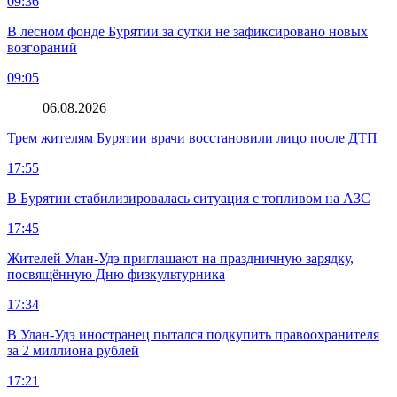
09:36
В лесном фонде Бурятии за сутки не зафиксировано новых
возгораний
09:05
06.08.2026
Трем жителям Бурятии врачи восстановили лицо после ДТП
17:55
В Бурятии стабилизировалась ситуация с топливом на АЗС
17:45
Жителей Улан-Удэ приглашают на праздничную зарядку,
посвящённую Дню физкультурника
17:34
В Улан-Удэ иностранец пытался подкупить правоохранителя
за 2 миллиона рублей
17:21