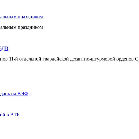
нальным праздником
нальным праздником
 ВДВ
инов 11-й отдельной гвардейской десантно-штурмовой орденов С
ьдань на ВЭФ
кой в ВТБ