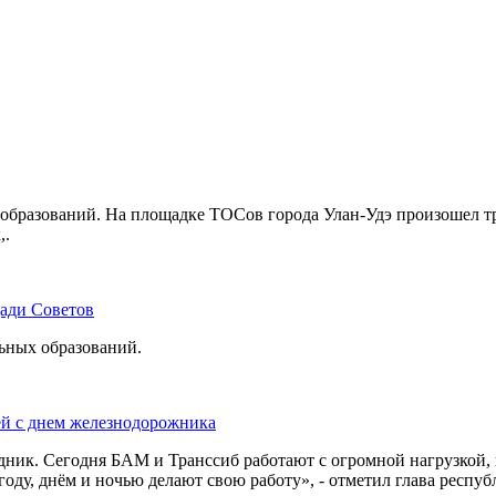
бразований. На площадке ТОСов города Улан-Удэ произошел тр
,.
щади Советов
льных образований.
ей с днем железнодорожника
дник. Сегодня БАМ и Транссиб работают с огромной нагрузкой,
оду, днём и ночью делают свою работу», - отметил глава респуб