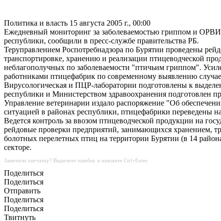
Политика и власть
15 августа 2005 г., 00:00
Ежедневный мониторинг за заболеваемостью гриппом и ОРВИ с
республики, сообщили в пресс-службе правительства РБ.
Теруправлением Роспотребнадзора по Бурятии проведены рейд
транспортировке, хранению и реализации птицеводческой про
неблагополучных по заболеваемости "птичьим гриппом". Усил
работниками птицефабрик по современному выявлению случае
Вирусологическая и ПЦР-лаборатории подготовлены к выделен
республики и Министерством здравоохранения подготовлен про
Управление ветеринарии издало распоряжение "Об обеспечении
ситуацией в районах республики, птицефабрики переведены на
Ведется контроль за ввозом птицеводческой продукции на го
рейдовые проверки предприятий, занимающихся хранением, тр
болотных перелетных птиц на территории Бурятии (в 14 район
секторе.
Заметили опечатку? Выделите ошибку и нажмите Ctrl+Enter.
Поделиться
Поделиться
Отправить
Поделиться
Поделиться
Твитнуть