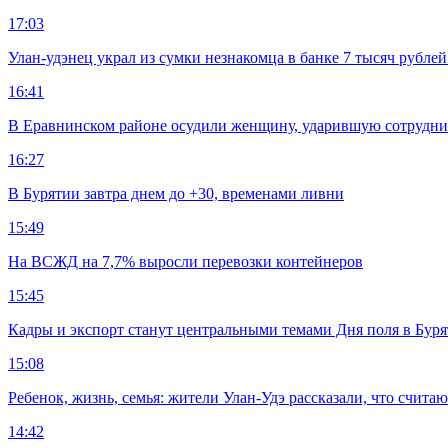
17:03
Улан-удэнец украл из сумки незнакомца в банке 7 тысяч рублей
16:41
В Еравнинском районе осудили женщину, ударившую сотрудни
16:27
В Бурятии завтра днем до +30, временами ливни
15:49
На ВСЖД на 7,7% выросли перевозки контейнеров
15:45
Кадры и экспорт станут центральными темами Дня поля в Бур
15:08
Ребенок, жизнь, семья: жители Улан-Удэ рассказали, что счита
14:42