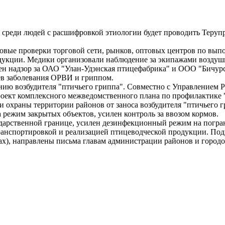
реди людей с расшифровкой этиологии будет проводить Терупра
овые проверки торговой сети, рынков, оптовых центров по вып
дукции. Медики организовали наблюдение за экипажами воздуш
ен надзор за ОАО "Улан-Удэнская птицефабрика" и ООО "Бичурс
в заболевания ОРВИ и гриппом.
ию возбудителя "птичьего гриппа". Совместно с Управлением Р
ект комплексного межведомственного плана по профилактике "п
 охраны территории районов от заноса возбудителя "птичьего 
 режим закрытых объектов, усилен контроль за ввозом кормов.
сударственной границе, усилен дезинфекционный режим на пог
анспортировкой и реализацией птицеводческой продукции. Подго
ах), направлены письма главам администрации районов и город