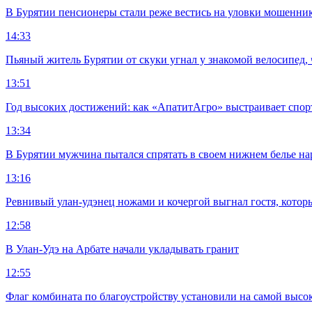
В Бурятии пенсионеры стали реже вестись на уловки мошенни
14:33
Пьяный житель Бурятии от скуки угнал у знакомой велосипед, 
13:51
Год высоких достижений: как «АпатитАгро» выстраивает спо
13:34
В Бурятии мужчина пытался спрятать в своем нижнем белье на
13:16
Ревнивый улан-удэнец ножами и кочергой выгнал гостя, котор
12:58
В Улан-Удэ на Арбате начали укладывать гранит
12:55
Флаг комбината по благоустройству установили на самой высо