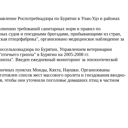
вление Роспотребнадзора по Бурятии в Улан-Удэ и районах
олнению требований санитарных норм и правил по
ных судов и поездными бригадами, прибывающими из стран,
кая птицефабрика", организовано медицинское наблюдение за
оссельхознадзора по Бурятии, Управлением ветеринарии
тичьего гриппа" в Бурятии на 2005-2008 гг.
гриппа". Введен ежедневный мониторинг за эпизоотической
раничных пунктах Монды, Кяхта, Наушки. Организованы
товлен список мест массового пролета и гнездования вводно-
ов, чтобы они уточнили поголовье домашних птиц в частном