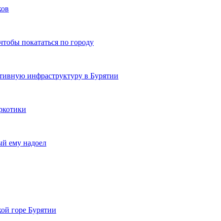
ков
чтобы покататься по городу
ртивную инфраструктуру в Бурятии
ркотики
ый ему надоел
кой горе Бурятии