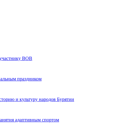
» участнику ВОВ
нальным праздником
сторию и культуру народов Бурятии
 занятия адаптивным спортом