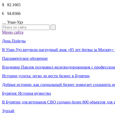
$ 82.1665
€ 94.8366
…
Улан-Удэ
Меню сайта
День Победы
В Улан-Удэ вручили нагрудный знак «85 лет битвы за Москву
Парламентское обозрение
Владимир Павлов поздравил железнодорожников с профессио
Истории успеха: легко ли вести бизнес в Бурятии
Добрые истории: как социальный бизнес помогает сохранить и
Бурятия: История мужества
В Бурятии для ветеранов СВО создано более 800 объектов для
Зурхай