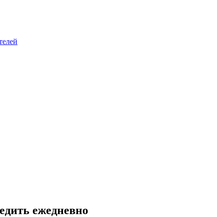
телей
ледить ежедневно